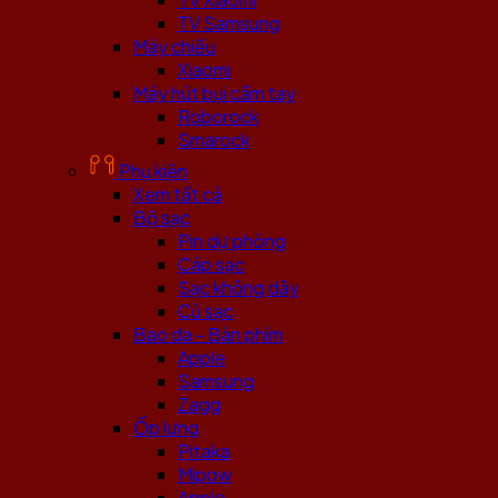
TV Samsung
Máy chiếu
Xiaomi
Máy hút bụi cầm tay
Roborock
Smarock
Phụ kiện
Xem tất cả
Bộ sạc
Pin dự phòng
Cáp sạc
Sạc không dây
Củ sạc
Bao da - Bàn phím
Apple
Samsung
Zagg
Ốp lưng
Pitaka
Mipow
Apple