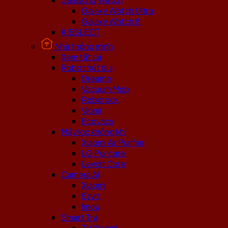
Galaxy Watch Ultra
Galaxy Watch 8
KIESLECT
Nhà thông minh
Xem tất cả
Robot hút bụi
Dreame
Vacuum Mop
Roborock
Viomi
Ecovacs
Máy lọc không khí
Xiaomi Air Purifier
LG Puricare
Levoit Core
Camera AI
Xiaomi
Ezviz
Imou
Smart Tivi
TV Xiaomi