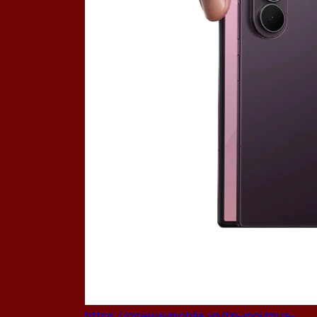
https://onewaymobile.vn/tin-moi/mua-