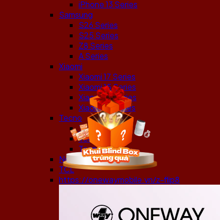
iPhone 13 Series
Samsung
S26 Series
S25 Series
Z8 Series
A Series
Xiaomi
Xiaomi 17 Series
Xiaomi 15 Series
Xiaomi 14 Series
Xiaomi 13 Series
Tecno
Tecno Camon
Tecno Pova
Tecno Spark
Nokia
TCL
https://onewaymobile.vn/z-flip8