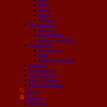
UAG
Gear4
Spigen
Samsung
Kính cường lực
Điện thoại
Máy tính bảng
Đồng hồ thông minh
Phụ kiện khác
Bút cảm ứng
Airtag
Thảm lót bàn làm việc
Keyboard
Skin MacBook
Hub chuyển đổi
Chuột - Trackpad
Balo - túi chống sốc
Deal hời
Âm thanh
Xem tất cả