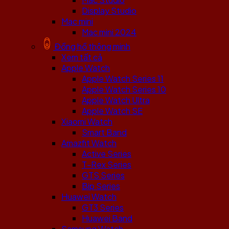
Display Studio
Mac mini
Mac mini 2024
Đồng hồ thông minh
Xem tất cả
Apple Watch
Apple Watch Series 11
Apple Watch Series 10
Apple Watch Ultra
Apple Watch SE
Xiaomi Watch
Smart Band
Amazfit Watch
Active Series
T-Rex Series
GTS Series
Bip Series
Huawei Watch
GT3 Series
Huawei Band
Samsung Watch