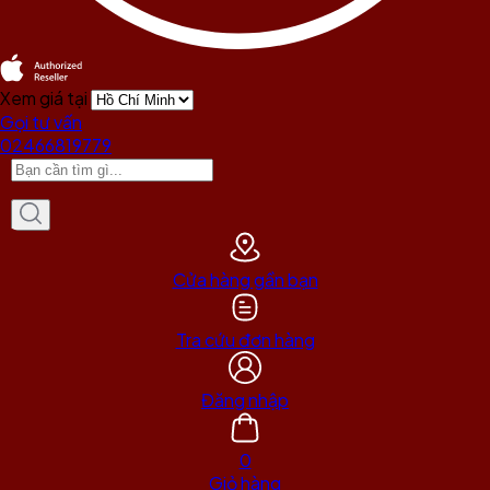
Xem giá tại
Gọi tư vấn
02466819779
Cửa hàng gần bạn
Tra cứu đơn hàng
Đăng nhập
0
Giỏ hàng