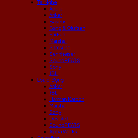
Tai Nghe
Apple
Anker
Baseus
Bang & Olufsen
EarFun
Marshall
Samsung
Sennheiser
SoundPEATS
Sony
JBL
Loa di động
Anker
JBL
Harman Kardon
Marshall
Sony
Devialet
SoundPEATS
Alpha Works
Soundbar