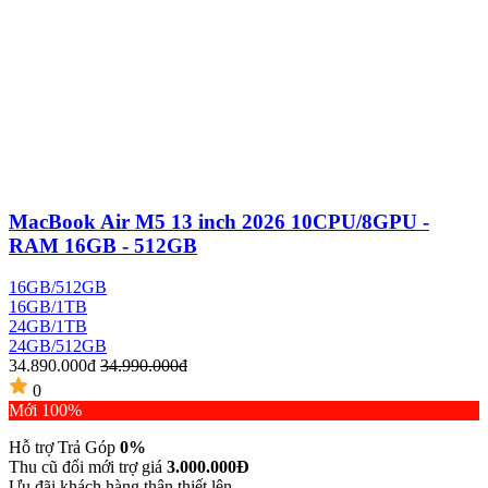
MacBook Air M5 13 inch 2026 10CPU/8GPU -
RAM 16GB - 512GB
16GB/512GB
16GB/1TB
24GB/1TB
24GB/512GB
34.890.000đ
34.990.000đ
0
Mới 100%
Hỗ trợ Trả Góp
0%
Thu cũ đổi mới trợ giá
3.000.000Đ
Ưu đãi khách hàng thân thiết lên...