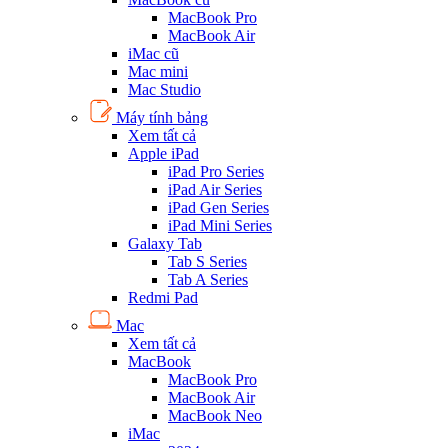
MacBook Pro
MacBook Air
iMac cũ
Mac mini
Mac Studio
Máy tính bảng
Xem tất cả
Apple iPad
iPad Pro Series
iPad Air Series
iPad Gen Series
iPad Mini Series
Galaxy Tab
Tab S Series
Tab A Series
Redmi Pad
Mac
Xem tất cả
MacBook
MacBook Pro
MacBook Air
MacBook Neo
iMac