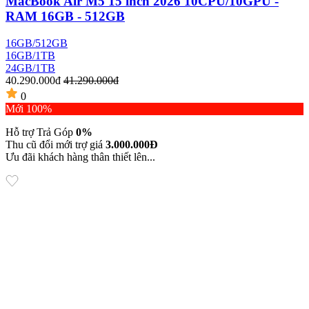
MacBook Air M5 15 inch 2026 10CPU/10GPU -
RAM 16GB - 512GB
16GB/512GB
16GB/1TB
24GB/1TB
40.290.000đ
41.290.000đ
0
Mới 100%
Hỗ trợ Trả Góp
0%
Thu cũ đổi mới trợ giá
3.000.000Đ
Ưu đãi khách hàng thân thiết lên...