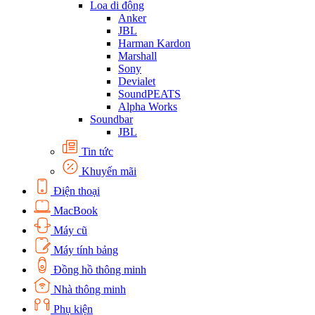
Loa di động
Anker
JBL
Harman Kardon
Marshall
Sony
Devialet
SoundPEATS
Alpha Works
Soundbar
JBL
Tin tức
Khuyến mãi
Điện thoại
MacBook
Máy cũ
Máy tính bảng
Đồng hồ thông minh
Nhà thông minh
Phụ kiện