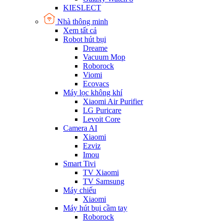
KIESLECT
Nhà thông minh
Xem tất cả
Robot hút bụi
Dreame
Vacuum Mop
Roborock
Viomi
Ecovacs
Máy lọc không khí
Xiaomi Air Purifier
LG Puricare
Levoit Core
Camera AI
Xiaomi
Ezviz
Imou
Smart Tivi
TV Xiaomi
TV Samsung
Máy chiếu
Xiaomi
Máy hút bụi cầm tay
Roborock