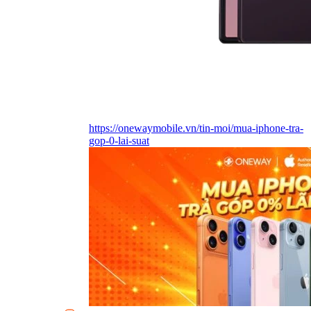
https://onewaymobile.vn/tin-moi/mua-iphone-tra-
gop-0-lai-suat