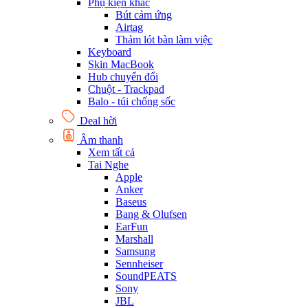
Phụ kiện khác
Bút cảm ứng
Airtag
Thảm lót bàn làm việc
Keyboard
Skin MacBook
Hub chuyển đổi
Chuột - Trackpad
Balo - túi chống sốc
Deal hời
Âm thanh
Xem tất cả
Tai Nghe
Apple
Anker
Baseus
Bang & Olufsen
EarFun
Marshall
Samsung
Sennheiser
SoundPEATS
Sony
JBL