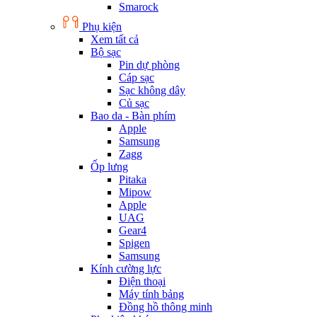
Smarock
Phụ kiện
Xem tất cả
Bộ sạc
Pin dự phòng
Cáp sạc
Sạc không dây
Củ sạc
Bao da - Bàn phím
Apple
Samsung
Zagg
Ốp lưng
Pitaka
Mipow
Apple
UAG
Gear4
Spigen
Samsung
Kính cường lực
Điện thoại
Máy tính bảng
Đồng hồ thông minh