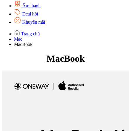
Âm thanh
Deal hời
Khuyến mãi
Trang chủ
Mac
MacBook
MacBook