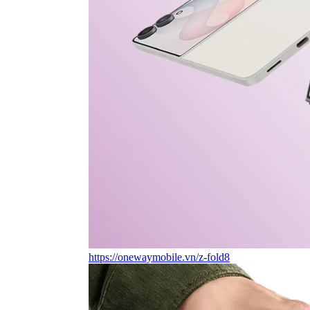
https://onewaymobile.vn/z-fold8