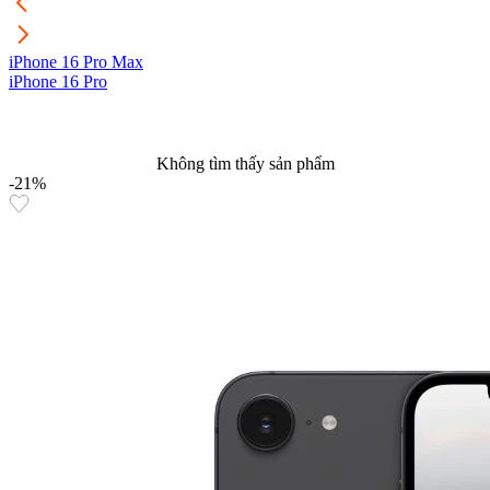
iPhone 16 Pro Max
i
iPhone 16 Pro
i
Không tìm thấy sản phẩm
-21%