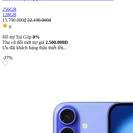
256GB
128GB
15.790.000đ
22.190.000đ
0
Hỗ trợ Trả Góp
0%
Thu cũ đổi mới trợ giá
2.500.000Đ
Ưu đãi khách hàng thân thiết lên...
-27%