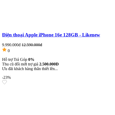
Điện thoại Apple iPhone 16e 128GB - Likenew
9.990.000đ
12.590.000đ
0
Hỗ trợ Trả Góp
0%
Thu cũ đổi mới trợ giá
2.500.000Đ
Ưu đãi khách hàng thân thiết lên...
-23%