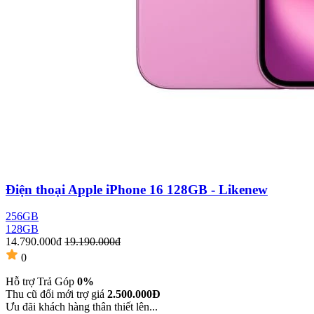
Điện thoại Apple iPhone 16 128GB - Likenew
256GB
128GB
14.790.000đ
19.190.000đ
0
Hỗ trợ Trả Góp
0%
Thu cũ đổi mới trợ giá
2.500.000Đ
Ưu đãi khách hàng thân thiết lên...