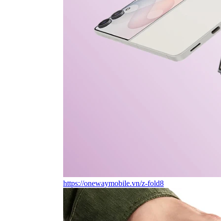
https://onewaymobile.vn/z-fold8