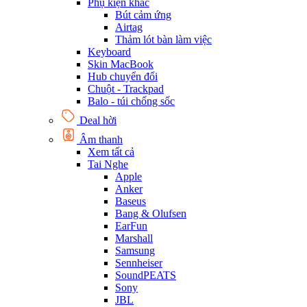
Phụ kiện khác
Bút cảm ứng
Airtag
Thảm lót bàn làm việc
Keyboard
Skin MacBook
Hub chuyển đổi
Chuột - Trackpad
Balo - túi chống sốc
Deal hời
Âm thanh
Xem tất cả
Tai Nghe
Apple
Anker
Baseus
Bang & Olufsen
EarFun
Marshall
Samsung
Sennheiser
SoundPEATS
Sony
JBL