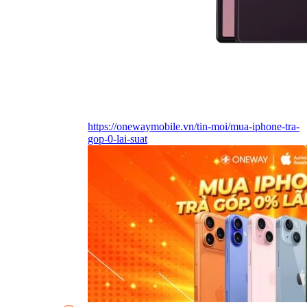
https://onewaymobile.vn/tin-moi/mua-iphone-tra-
gop-0-lai-suat