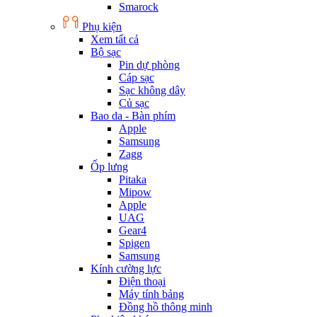
Smarock
Phụ kiện
Xem tất cả
Bộ sạc
Pin dự phòng
Cáp sạc
Sạc không dây
Củ sạc
Bao da - Bàn phím
Apple
Samsung
Zagg
Ốp lưng
Pitaka
Mipow
Apple
UAG
Gear4
Spigen
Samsung
Kính cường lực
Điện thoại
Máy tính bảng
Đồng hồ thông minh