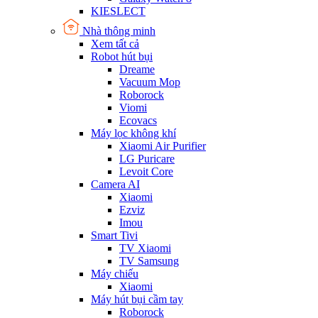
KIESLECT
Nhà thông minh
Xem tất cả
Robot hút bụi
Dreame
Vacuum Mop
Roborock
Viomi
Ecovacs
Máy lọc không khí
Xiaomi Air Purifier
LG Puricare
Levoit Core
Camera AI
Xiaomi
Ezviz
Imou
Smart Tivi
TV Xiaomi
TV Samsung
Máy chiếu
Xiaomi
Máy hút bụi cầm tay
Roborock