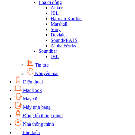
Loa di động
Anker
JBL
Harman Kardon
Marshall
Sony
Devialet
SoundPEATS
Alpha Works
Soundbar
JBL
Tin tức
Khuyến mãi
Điện thoại
MacBook
Máy cũ
Máy tính bảng
Đồng hồ thông minh
Nhà thông minh
Phụ kiện