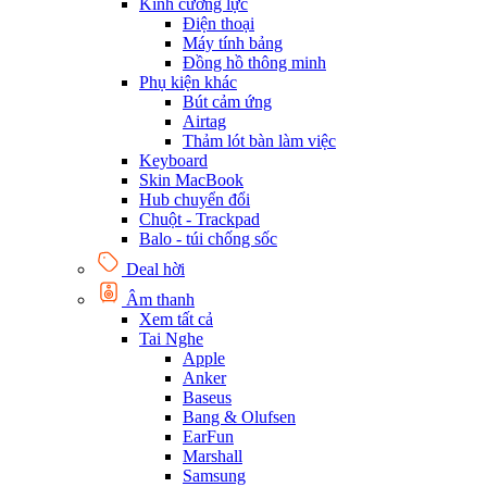
Kính cường lực
Điện thoại
Máy tính bảng
Đồng hồ thông minh
Phụ kiện khác
Bút cảm ứng
Airtag
Thảm lót bàn làm việc
Keyboard
Skin MacBook
Hub chuyển đổi
Chuột - Trackpad
Balo - túi chống sốc
Deal hời
Âm thanh
Xem tất cả
Tai Nghe
Apple
Anker
Baseus
Bang & Olufsen
EarFun
Marshall
Samsung