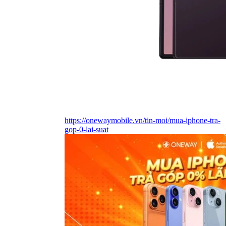
https://onewaymobile.vn/tin-moi/mua-iphone-tra-
gop-0-lai-suat