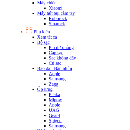
Máy chiếu
Xiaomi
Máy hút bụi cầm tay
Roborock
Smarock
Phụ kiện
Xem tất cả
Bộ sạc
Pin dự phòng
Cáp sạc
Sạc không dây
Củ sạc
Bao da - Bàn phím
Apple
Samsung
Zagg
Ốp lưng
Pitaka
Mipow
Apple
UAG
Gear4
Spigen
Samsung