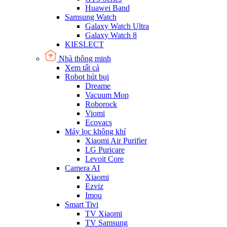
Huawei Band
Samsung Watch
Galaxy Watch Ultra
Galaxy Watch 8
KIESLECT
Nhà thông minh
Xem tất cả
Robot hút bụi
Dreame
Vacuum Mop
Roborock
Viomi
Ecovacs
Máy lọc không khí
Xiaomi Air Purifier
LG Puricare
Levoit Core
Camera AI
Xiaomi
Ezviz
Imou
Smart Tivi
TV Xiaomi
TV Samsung