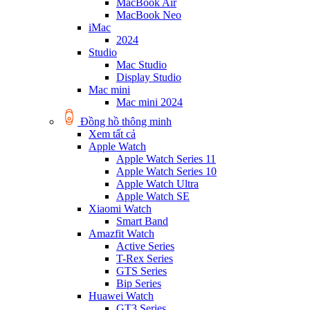
MacBook Air
MacBook Neo
iMac
2024
Studio
Mac Studio
Display Studio
Mac mini
Mac mini 2024
Đồng hồ thông minh
Xem tất cả
Apple Watch
Apple Watch Series 11
Apple Watch Series 10
Apple Watch Ultra
Apple Watch SE
Xiaomi Watch
Smart Band
Amazfit Watch
Active Series
T-Rex Series
GTS Series
Bip Series
Huawei Watch
GT3 Series