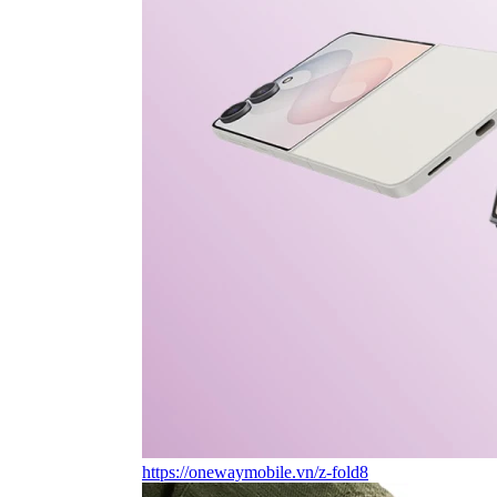
https://onewaymobile.vn/z-fold8