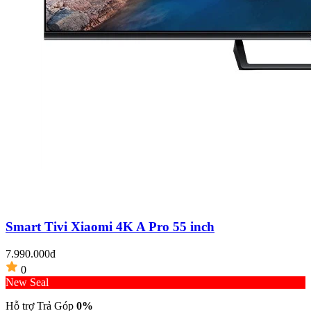
Smart Tivi Xiaomi 4K A Pro 55 inch
7.990.000đ
0
New Seal
Hỗ trợ Trả Góp
0%