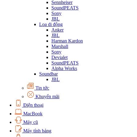
Sennheiser
SoundPEATS
Sony
JBL
Loa di động
Anker
JBL
Harman Kardon
Marshall
Sony
Devialet
SoundPEATS
Alpha Works
Soundbar
JBL
Tin tức
Khuyến mãi
Điện thoại
MacBook
Máy cũ
Máy tính bảng