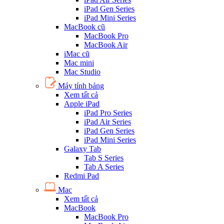
iPad Gen Series
iPad Mini Series
MacBook cũ
MacBook Pro
MacBook Air
iMac cũ
Mac mini
Mac Studio
Máy tính bảng
Xem tất cả
Apple iPad
iPad Pro Series
iPad Air Series
iPad Gen Series
iPad Mini Series
Galaxy Tab
Tab S Series
Tab A Series
Redmi Pad
Mac
Xem tất cả
MacBook
MacBook Pro