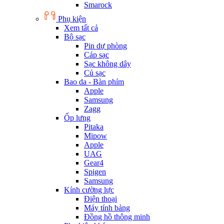
Smarock
Phụ kiện
Xem tất cả
Bộ sạc
Pin dự phòng
Cáp sạc
Sạc không dây
Củ sạc
Bao da - Bàn phím
Apple
Samsung
Zagg
Ốp lưng
Pitaka
Mipow
Apple
UAG
Gear4
Spigen
Samsung
Kính cường lực
Điện thoại
Máy tính bảng
Đồng hồ thông minh