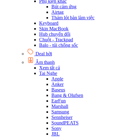
Phụ kiện khác
Bút cảm ứng
Airtag
Thảm lót bàn làm việc
Keyboard
Skin MacBook
Hub chuyển đổi
Chuột - Trackpad
Balo - túi chống sốc
Deal hời
Âm thanh
Xem tất cả
Tai Nghe
Apple
Anker
Baseus
Bang & Olufsen
EarFun
Marshall
Samsung
Sennheiser
SoundPEATS
Sony
JBL