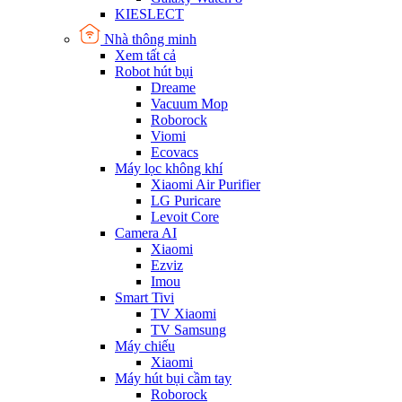
KIESLECT
Nhà thông minh
Xem tất cả
Robot hút bụi
Dreame
Vacuum Mop
Roborock
Viomi
Ecovacs
Máy lọc không khí
Xiaomi Air Purifier
LG Puricare
Levoit Core
Camera AI
Xiaomi
Ezviz
Imou
Smart Tivi
TV Xiaomi
TV Samsung
Máy chiếu
Xiaomi
Máy hút bụi cầm tay
Roborock