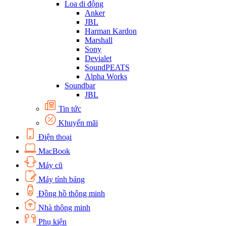
Loa di động
Anker
JBL
Harman Kardon
Marshall
Sony
Devialet
SoundPEATS
Alpha Works
Soundbar
JBL
Tin tức
Khuyến mãi
Điện thoại
MacBook
Máy cũ
Máy tính bảng
Đồng hồ thông minh
Nhà thông minh
Phụ kiện