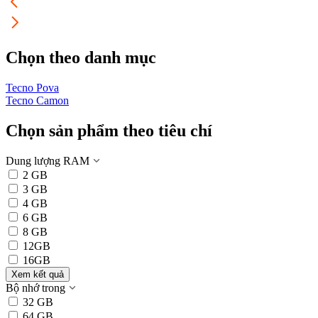
Chọn theo danh mục
Tecno Pova
T
Tecno Camon
Chọn sản phẩm theo tiêu chí
Dung lượng RAM
2 GB
3 GB
4 GB
6 GB
8 GB
12GB
16GB
Xem kết quả
Bộ nhớ trong
32 GB
64 GB