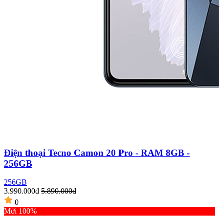
Điện thoại Tecno Camon 20 Pro - RAM 8GB -
256GB
256GB
3.990.000đ
5.890.000đ
0
Mới 100%