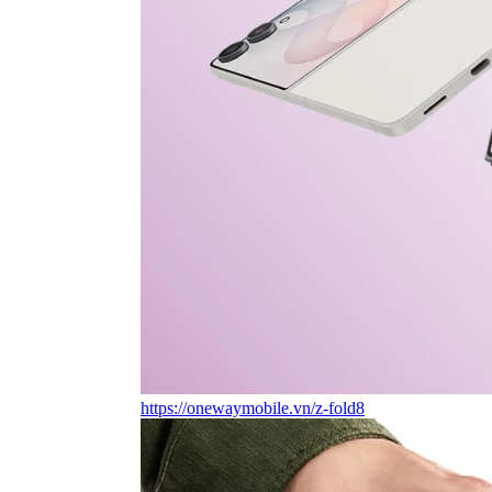
https://onewaymobile.vn/z-fold8