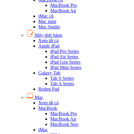
MacBook Pro
MacBook Air
iMac cũ
Mac mini
Mac Studio
Máy tính bảng
Xem tất cả
Apple iPad
iPad Pro Series
iPad Air Series
iPad Gen Series
iPad Mini Series
Galaxy Tab
Tab S Series
Tab A Series
Redmi Pad
Mac
Xem tất cả
MacBook
MacBook Pro
MacBook Air
MacBook Neo
iMac