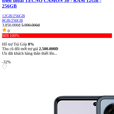
Điện thoại TECNO CAMON 30 - RAM 12GB -
256GB
12GB/256GB
8GB/256GB
3.850.000đ
5.990.000đ
0
Mới 100%
Hỗ trợ Trả Góp
0%
Thu cũ đổi mới trợ giá
2.500.000Đ
Ưu đãi khách hàng thân thiết lên...
-32%