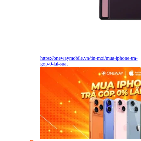
https://onewaymobile.vn/tin-moi/mua-iphone-tra-
gop-0-lai-suat