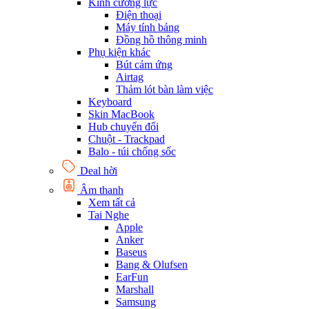
Kính cường lực
Điện thoại
Máy tính bảng
Đồng hồ thông minh
Phụ kiện khác
Bút cảm ứng
Airtag
Thảm lót bàn làm việc
Keyboard
Skin MacBook
Hub chuyển đổi
Chuột - Trackpad
Balo - túi chống sốc
Deal hời
Âm thanh
Xem tất cả
Tai Nghe
Apple
Anker
Baseus
Bang & Olufsen
EarFun
Marshall
Samsung