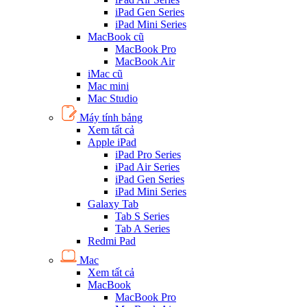
iPad Gen Series
iPad Mini Series
MacBook cũ
MacBook Pro
MacBook Air
iMac cũ
Mac mini
Mac Studio
Máy tính bảng
Xem tất cả
Apple iPad
iPad Pro Series
iPad Air Series
iPad Gen Series
iPad Mini Series
Galaxy Tab
Tab S Series
Tab A Series
Redmi Pad
Mac
Xem tất cả
MacBook
MacBook Pro