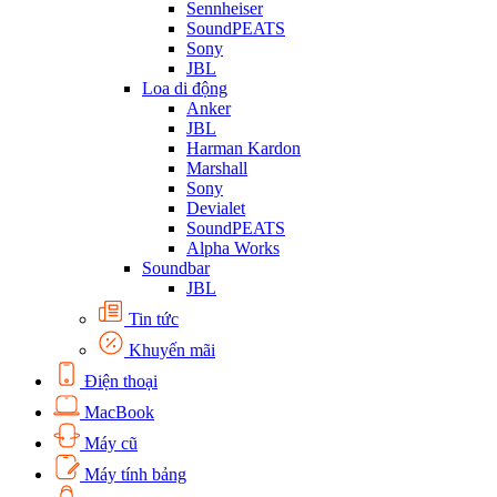
Sennheiser
SoundPEATS
Sony
JBL
Loa di động
Anker
JBL
Harman Kardon
Marshall
Sony
Devialet
SoundPEATS
Alpha Works
Soundbar
JBL
Tin tức
Khuyến mãi
Điện thoại
MacBook
Máy cũ
Máy tính bảng