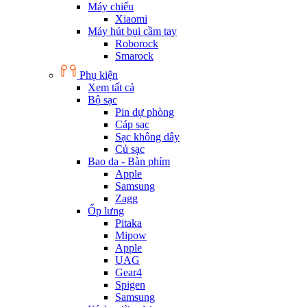
Máy chiếu
Xiaomi
Máy hút bụi cầm tay
Roborock
Smarock
Phụ kiện
Xem tất cả
Bộ sạc
Pin dự phòng
Cáp sạc
Sạc không dây
Củ sạc
Bao da - Bàn phím
Apple
Samsung
Zagg
Ốp lưng
Pitaka
Mipow
Apple
UAG
Gear4
Spigen
Samsung