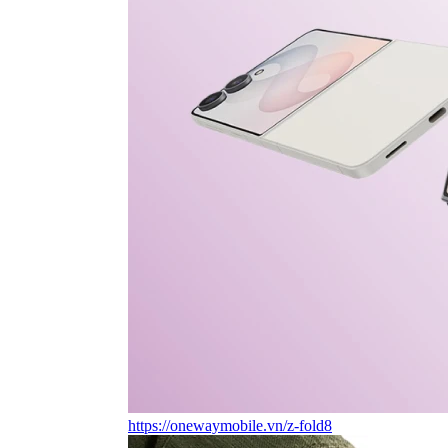
https://onewaymobile.vn/z-fold8