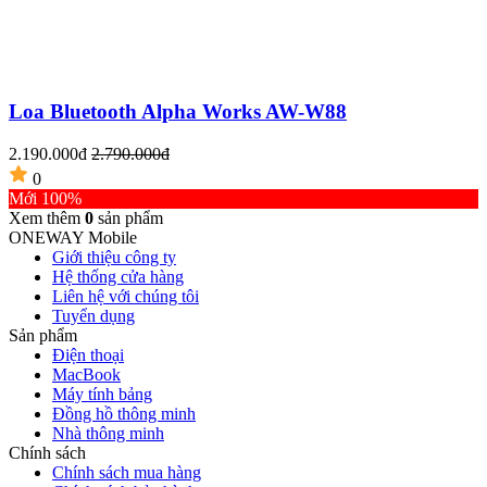
Loa Bluetooth Alpha Works AW-W88
2.190.000đ
2.790.000đ
0
Mới 100%
Xem thêm
0
sản phẩm
ONEWAY Mobile
Giới thiệu công ty
Hệ thống cửa hàng
Liên hệ với chúng tôi
Tuyển dụng
Sản phẩm
Điện thoại
MacBook
Máy tính bảng
Đồng hồ thông minh
Nhà thông minh
Chính sách
Chính sách mua hàng