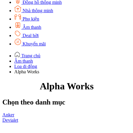
Đồng hồ thông minh
Nhà thông minh
Phụ kiện
Âm thanh
Deal hời
Khuyến mãi
Trang chủ
Âm thanh
Loa di động
Alpha Works
Alpha Works
Chọn theo danh mục
Anker
Devialet
A