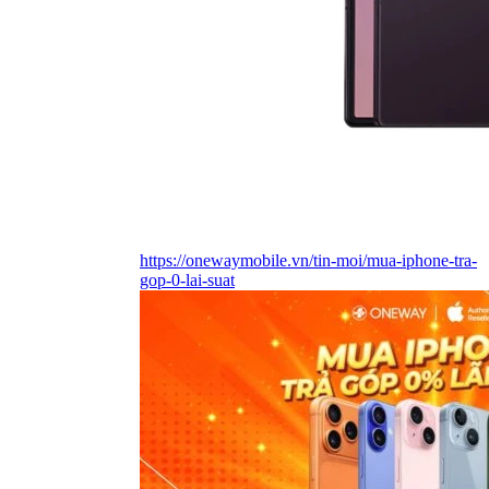
https://onewaymobile.vn/tin-moi/mua-iphone-tra-
gop-0-lai-suat