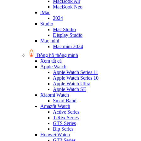
MacBook Air
MacBook Neo
iMac
2024
Studio
Mac Studio
Display Studio
Mac mini
Mac mini 2024
Đồng hồ thông minh
Xem tất cả
Apple Watch
Apple Watch Series 11
Apple Watch Series 10
Apple Watch Ultra
Apple Watch SE
Xiaomi Watch
Smart Band
Amazfit Watch
Active Series
T-Rex Series
GTS Series
Bip Series
Huawei Watch
GT3 Series