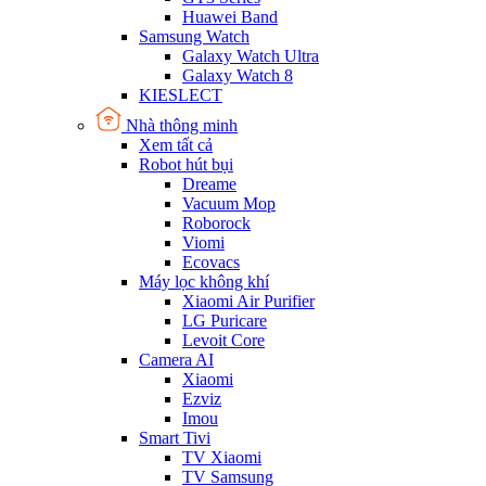
Huawei Band
Samsung Watch
Galaxy Watch Ultra
Galaxy Watch 8
KIESLECT
Nhà thông minh
Xem tất cả
Robot hút bụi
Dreame
Vacuum Mop
Roborock
Viomi
Ecovacs
Máy lọc không khí
Xiaomi Air Purifier
LG Puricare
Levoit Core
Camera AI
Xiaomi
Ezviz
Imou
Smart Tivi
TV Xiaomi
TV Samsung