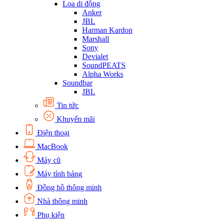
Loa di động
Anker
JBL
Harman Kardon
Marshall
Sony
Devialet
SoundPEATS
Alpha Works
Soundbar
JBL
Tin tức
Khuyến mãi
Điện thoại
MacBook
Máy cũ
Máy tính bảng
Đồng hồ thông minh
Nhà thông minh
Phụ kiện