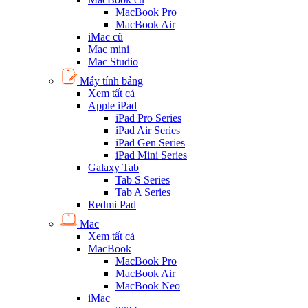
MacBook Pro
MacBook Air
iMac cũ
Mac mini
Mac Studio
Máy tính bảng
Xem tất cả
Apple iPad
iPad Pro Series
iPad Air Series
iPad Gen Series
iPad Mini Series
Galaxy Tab
Tab S Series
Tab A Series
Redmi Pad
Mac
Xem tất cả
MacBook
MacBook Pro
MacBook Air
MacBook Neo
iMac