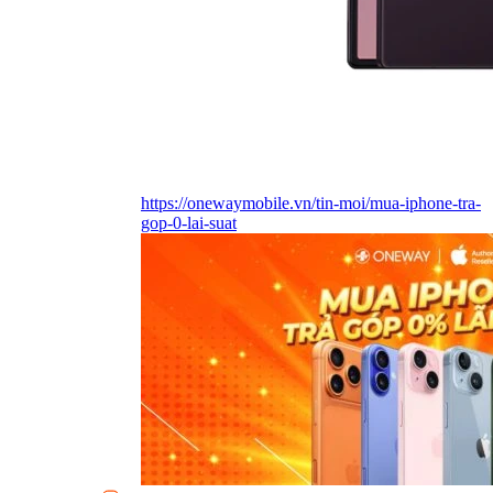
https://onewaymobile.vn/tin-moi/mua-iphone-tra-
gop-0-lai-suat