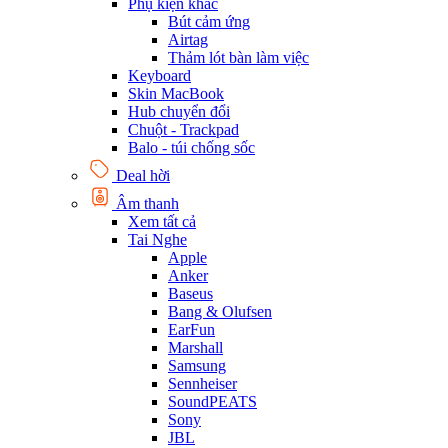
Phụ kiện khác
Bút cảm ứng
Airtag
Thảm lót bàn làm việc
Keyboard
Skin MacBook
Hub chuyển đổi
Chuột - Trackpad
Balo - túi chống sốc
Deal hời
Âm thanh
Xem tất cả
Tai Nghe
Apple
Anker
Baseus
Bang & Olufsen
EarFun
Marshall
Samsung
Sennheiser
SoundPEATS
Sony
JBL