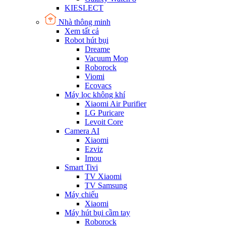
KIESLECT
Nhà thông minh
Xem tất cả
Robot hút bụi
Dreame
Vacuum Mop
Roborock
Viomi
Ecovacs
Máy lọc không khí
Xiaomi Air Purifier
LG Puricare
Levoit Core
Camera AI
Xiaomi
Ezviz
Imou
Smart Tivi
TV Xiaomi
TV Samsung
Máy chiếu
Xiaomi
Máy hút bụi cầm tay
Roborock