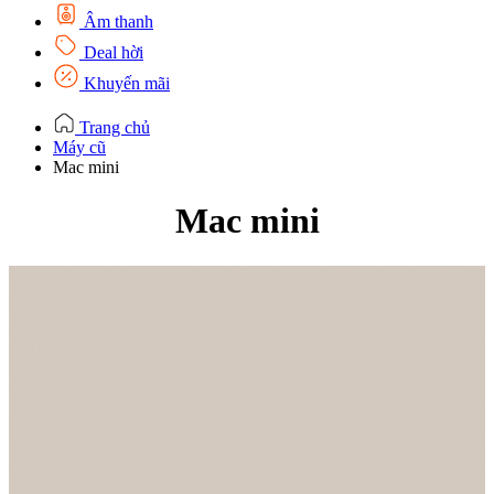
Âm thanh
Deal hời
Khuyến mãi
Trang chủ
Máy cũ
Mac mini
Mac mini