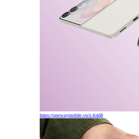
https://onewaymobile.vn/z-fold8