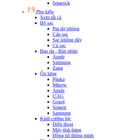
Smarock
Phụ kiện
Xem tất cả
Bộ sạc
Pin dự phòng
Cáp sạc
Sạc không dây
Củ sạc
Bao da - Bàn phím
Apple
Samsung
Zagg
Ốp lưng
Pitaka
Mipow
Apple
UAG
Gear4
Spigen
Samsung
Kính cường lực
Điện thoại
Máy tính bảng
Đồng hồ thông minh