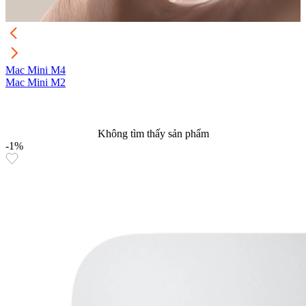
Mac Mini M4
M
Mac Mini M2
Không tìm thấy sản phẩm
-1%