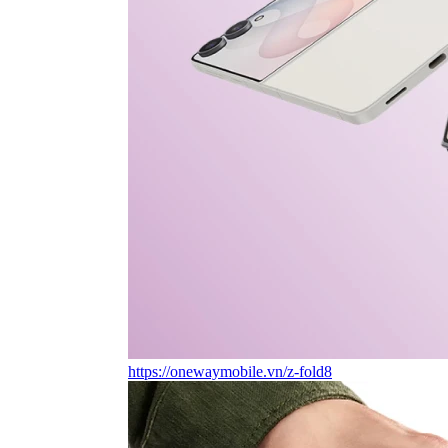
https://onewaymobile.vn/z-fold8