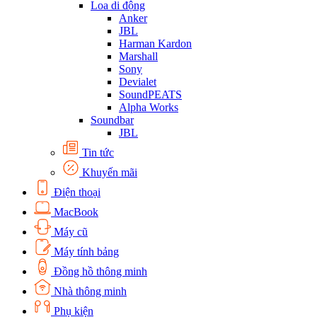
Loa di động
Anker
JBL
Harman Kardon
Marshall
Sony
Devialet
SoundPEATS
Alpha Works
Soundbar
JBL
Tin tức
Khuyến mãi
Điện thoại
MacBook
Máy cũ
Máy tính bảng
Đồng hồ thông minh
Nhà thông minh
Phụ kiện