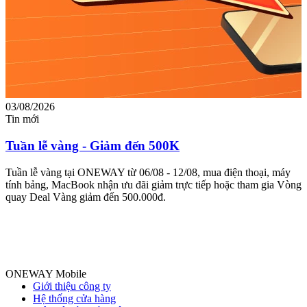
03/08/2026
2
Tin mới
T
Tuần lễ vàng - Giảm đến 500K
Tuần lễ vàng tại ONEWAY từ 06/08 - 12/08, mua điện thoại, máy
tính bảng, MacBook nhận ưu đãi giảm trực tiếp hoặc tham gia Vòng
Đ
quay Deal Vàng giảm đến 500.000đ.
G
ư
g
đ
ONEWAY Mobile
Giới thiệu công ty
Hệ thống cửa hàng