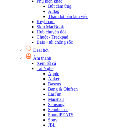
Phụ kiện khác
Bút cảm ứng
Airtag
Thảm lót bàn làm việc
Keyboard
Skin MacBook
Hub chuyển đổi
Chuột - Trackpad
Balo - túi chống sốc
Deal hời
Âm thanh
Xem tất cả
Tai Nghe
Apple
Anker
Baseus
Bang & Olufsen
EarFun
Marshall
Samsung
Sennheiser
SoundPEATS
Sony
JBL