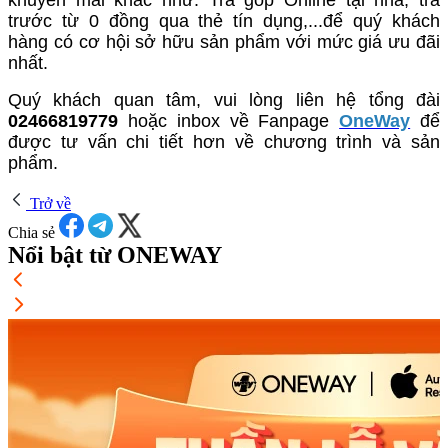
khuyến mãi khác như: Trả góp Online tại nhà, trả
trước từ 0 đồng qua thẻ tín dụng,...để quý khách
hàng có cơ hội sở hữu sản phẩm với mức giá ưu đãi
nhất.
Quý khách quan tâm, vui lòng liên hệ tổng đài
02466819779
hoặc inbox về Fanpage
OneWay
để
được tư vấn chi tiết hơn về chương trình và sản
phẩm.
Trở về
Chia sẻ
Nổi bật từ ONEWAY