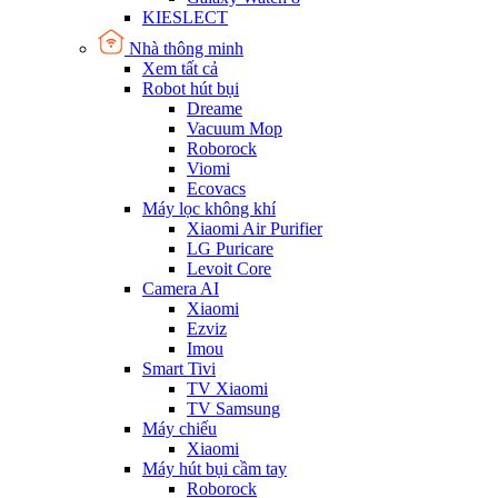
KIESLECT
Nhà thông minh
Xem tất cả
Robot hút bụi
Dreame
Vacuum Mop
Roborock
Viomi
Ecovacs
Máy lọc không khí
Xiaomi Air Purifier
LG Puricare
Levoit Core
Camera AI
Xiaomi
Ezviz
Imou
Smart Tivi
TV Xiaomi
TV Samsung
Máy chiếu
Xiaomi
Máy hút bụi cầm tay
Roborock