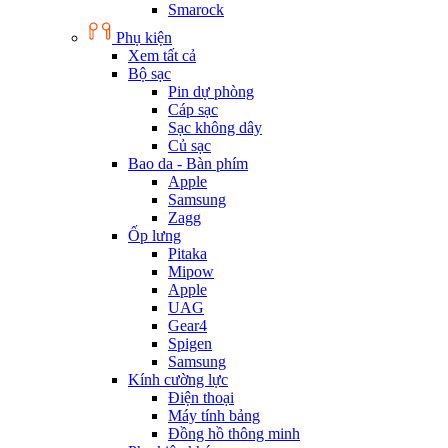
Smarock
Phụ kiện
Xem tất cả
Bộ sạc
Pin dự phòng
Cáp sạc
Sạc không dây
Củ sạc
Bao da - Bàn phím
Apple
Samsung
Zagg
Ốp lưng
Pitaka
Mipow
Apple
UAG
Gear4
Spigen
Samsung
Kính cường lực
Điện thoại
Máy tính bảng
Đồng hồ thông minh