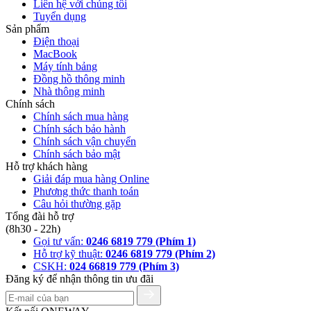
Liên hệ với chúng tôi
Tuyển dụng
Sản phẩm
Điện thoại
MacBook
Máy tính bảng
Đồng hồ thông minh
Nhà thông minh
Chính sách
Chính sách mua hàng
Chính sách bảo hành
Chính sách vận chuyển
Chính sách bảo mật
Hỗ trợ khách hàng
Giải đáp mua hàng Online
Phương thức thanh toán
Câu hỏi thường gặp
Tổng đài hỗ trợ
(8h30 - 22h)
Gọi tư vấn:
0246 6819 779 (Phím 1)
Hỗ trợ kỹ thuật:
0246 6819 779 (Phím 2)
CSKH:
024 66819 779 (Phím 3)
Đăng ký để nhận thông tin ưu đãi