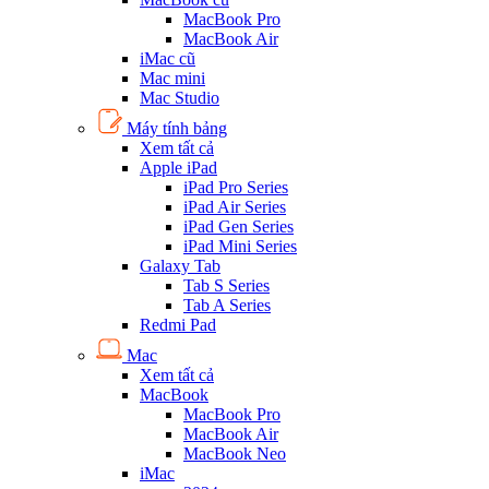
MacBook Pro
MacBook Air
iMac cũ
Mac mini
Mac Studio
Máy tính bảng
Xem tất cả
Apple iPad
iPad Pro Series
iPad Air Series
iPad Gen Series
iPad Mini Series
Galaxy Tab
Tab S Series
Tab A Series
Redmi Pad
Mac
Xem tất cả
MacBook
MacBook Pro
MacBook Air
MacBook Neo
iMac