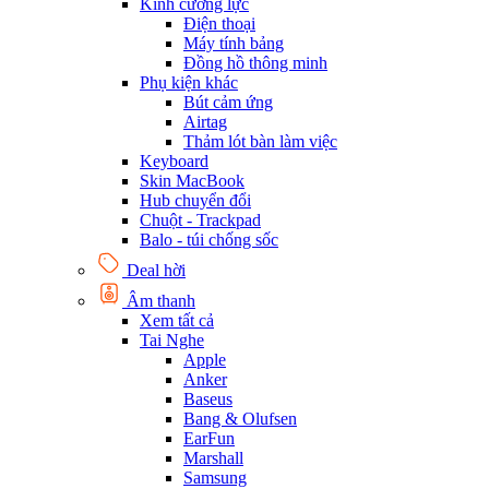
Kính cường lực
Điện thoại
Máy tính bảng
Đồng hồ thông minh
Phụ kiện khác
Bút cảm ứng
Airtag
Thảm lót bàn làm việc
Keyboard
Skin MacBook
Hub chuyển đổi
Chuột - Trackpad
Balo - túi chống sốc
Deal hời
Âm thanh
Xem tất cả
Tai Nghe
Apple
Anker
Baseus
Bang & Olufsen
EarFun
Marshall
Samsung