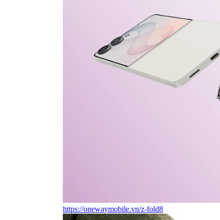
https://onewaymobile.vn/z-fold8