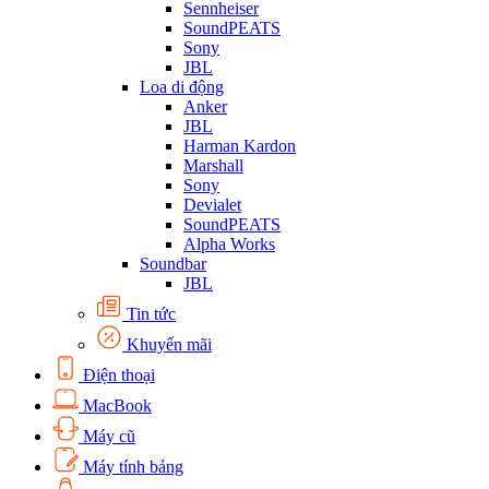
Sennheiser
SoundPEATS
Sony
JBL
Loa di động
Anker
JBL
Harman Kardon
Marshall
Sony
Devialet
SoundPEATS
Alpha Works
Soundbar
JBL
Tin tức
Khuyến mãi
Điện thoại
MacBook
Máy cũ
Máy tính bảng