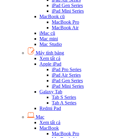
iPad Gen Series
iPad Mini Series
MacBook cũ
MacBook Pro
MacBook Air
iMac cũ
Mac mini
Mac Studio
Máy tính bảng
Xem tất cả
Apple iPad
iPad Pro Series
iPad Air Series
iPad Gen Series
iPad Mini Series
Galaxy Tab
Tab S Series
Tab A Series
Redmi Pad
Mac
Xem tất cả
MacBook
MacBook Pro