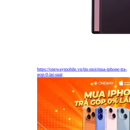
https://onewaymobile.vn/tin-moi/mua-iphone-tra-
gop-0-lai-suat