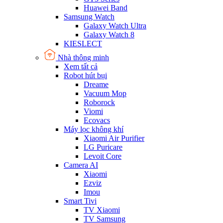
Huawei Band
Samsung Watch
Galaxy Watch Ultra
Galaxy Watch 8
KIESLECT
Nhà thông minh
Xem tất cả
Robot hút bụi
Dreame
Vacuum Mop
Roborock
Viomi
Ecovacs
Máy lọc không khí
Xiaomi Air Purifier
LG Puricare
Levoit Core
Camera AI
Xiaomi
Ezviz
Imou
Smart Tivi
TV Xiaomi
TV Samsung