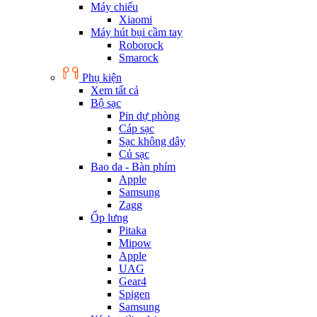
Máy chiếu
Xiaomi
Máy hút bụi cầm tay
Roborock
Smarock
Phụ kiện
Xem tất cả
Bộ sạc
Pin dự phòng
Cáp sạc
Sạc không dây
Củ sạc
Bao da - Bàn phím
Apple
Samsung
Zagg
Ốp lưng
Pitaka
Mipow
Apple
UAG
Gear4
Spigen
Samsung