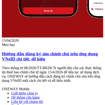
15/04/2026
0
Mẹo hay
M
Hướng dẫn đăng ký sim chính chủ trên ứng dụng
VNeID chi tiết, dễ hiểu
c
Theo thông tư 08/2026/TT-BKHCN người dân cần xác thực thông
T
tin thuê bao chính chủ từ ngày 15/4/2026 để tiếp tục sử dụng dịch
v
vụ. ONEWAY sẽ hướng dẫn cách đăng ký chính chủ sim trên ứng
g
dụng VNeID một cách chi tiết và dễ hiểu nhất.
c
ONEWAY Mobile
Giới thiệu công ty
Hệ thống cửa hàng
Liên hệ với chúng tôi