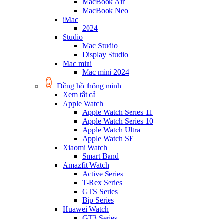
MacBook Air
MacBook Neo
iMac
2024
Studio
Mac Studio
Display Studio
Mac mini
Mac mini 2024
Đồng hồ thông minh
Xem tất cả
Apple Watch
Apple Watch Series 11
Apple Watch Series 10
Apple Watch Ultra
Apple Watch SE
Xiaomi Watch
Smart Band
Amazfit Watch
Active Series
T-Rex Series
GTS Series
Bip Series
Huawei Watch
GT3 Series