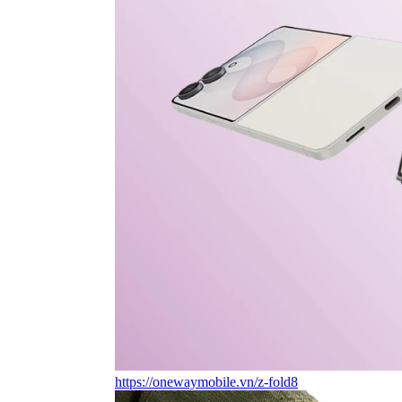
https://onewaymobile.vn/z-fold8