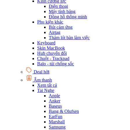
Kính cường lực
Điện thoại
Máy tính bảng
Đồng hồ thông minh
Phụ kiện khác
Bút cảm ứng
Airtag
Thảm lót bàn làm việc
Keyboard
Skin MacBook
Hub chuyển đổi
Chuột - Trackpad
Balo - túi chống sốc
Deal hời
Âm thanh
Xem tất cả
Tai Nghe
Apple
Anker
Baseus
Bang & Olufsen
EarFun
Marshall
Samsung