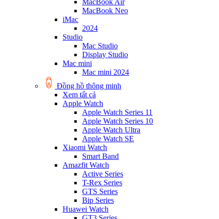
MacBook Air
MacBook Neo
iMac
2024
Studio
Mac Studio
Display Studio
Mac mini
Mac mini 2024
Đồng hồ thông minh
Xem tất cả
Apple Watch
Apple Watch Series 11
Apple Watch Series 10
Apple Watch Ultra
Apple Watch SE
Xiaomi Watch
Smart Band
Amazfit Watch
Active Series
T-Rex Series
GTS Series
Bip Series
Huawei Watch
GT3 Series