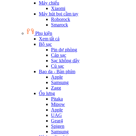
Máy chiếu
Xiaomi
Máy hút bụi cầm tay
Roborock
Smarock
Phụ kiện
Xem tất cả
Bộ sạc
Pin dự phòng
Cáp sạc
Sạc không dây
Củ sạc
Bao da - Bàn phím
Apple
Samsung
Zagg
Ốp lưng
Pitaka
Mipow
Apple
UAG
Gear4
Spigen
Samsung