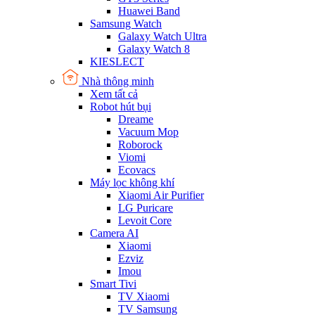
Huawei Band
Samsung Watch
Galaxy Watch Ultra
Galaxy Watch 8
KIESLECT
Nhà thông minh
Xem tất cả
Robot hút bụi
Dreame
Vacuum Mop
Roborock
Viomi
Ecovacs
Máy lọc không khí
Xiaomi Air Purifier
LG Puricare
Levoit Core
Camera AI
Xiaomi
Ezviz
Imou
Smart Tivi
TV Xiaomi
TV Samsung