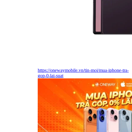
https://onewaymobile.vn/tin-moi/mua-iphone-tra-
gop-0-lai-suat