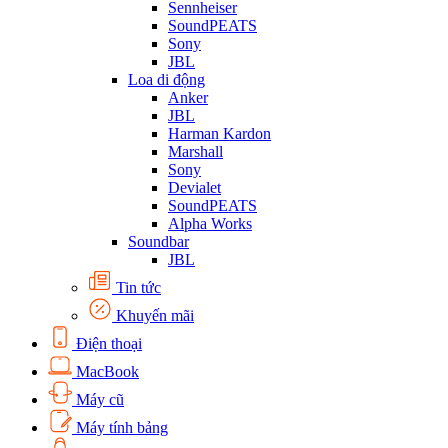
Sennheiser
SoundPEATS
Sony
JBL
Loa di động
Anker
JBL
Harman Kardon
Marshall
Sony
Devialet
SoundPEATS
Alpha Works
Soundbar
JBL
Tin tức
Khuyến mãi
Điện thoại
MacBook
Máy cũ
Máy tính bảng