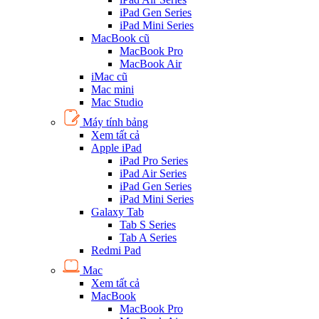
iPad Gen Series
iPad Mini Series
MacBook cũ
MacBook Pro
MacBook Air
iMac cũ
Mac mini
Mac Studio
Máy tính bảng
Xem tất cả
Apple iPad
iPad Pro Series
iPad Air Series
iPad Gen Series
iPad Mini Series
Galaxy Tab
Tab S Series
Tab A Series
Redmi Pad
Mac
Xem tất cả
MacBook
MacBook Pro