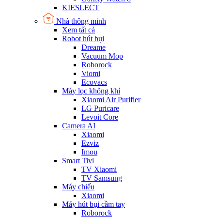
KIESLECT
Nhà thông minh
Xem tất cả
Robot hút bụi
Dreame
Vacuum Mop
Roborock
Viomi
Ecovacs
Máy lọc không khí
Xiaomi Air Purifier
LG Puricare
Levoit Core
Camera AI
Xiaomi
Ezviz
Imou
Smart Tivi
TV Xiaomi
TV Samsung
Máy chiếu
Xiaomi
Máy hút bụi cầm tay
Roborock