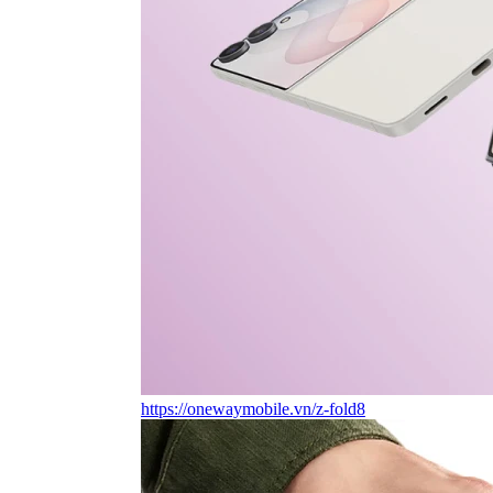
https://onewaymobile.vn/z-fold8