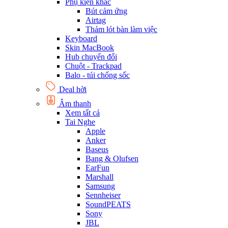
Phụ kiện khác
Bút cảm ứng
Airtag
Thảm lót bàn làm việc
Keyboard
Skin MacBook
Hub chuyển đổi
Chuột - Trackpad
Balo - túi chống sốc
Deal hời
Âm thanh
Xem tất cả
Tai Nghe
Apple
Anker
Baseus
Bang & Olufsen
EarFun
Marshall
Samsung
Sennheiser
SoundPEATS
Sony
JBL