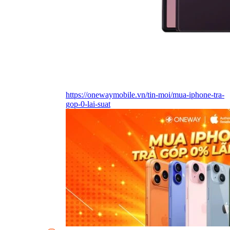
https://onewaymobile.vn/tin-moi/mua-iphone-tra-
gop-0-lai-suat