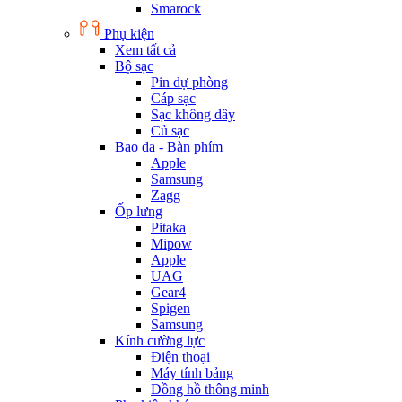
Smarock
Phụ kiện
Xem tất cả
Bộ sạc
Pin dự phòng
Cáp sạc
Sạc không dây
Củ sạc
Bao da - Bàn phím
Apple
Samsung
Zagg
Ốp lưng
Pitaka
Mipow
Apple
UAG
Gear4
Spigen
Samsung
Kính cường lực
Điện thoại
Máy tính bảng
Đồng hồ thông minh