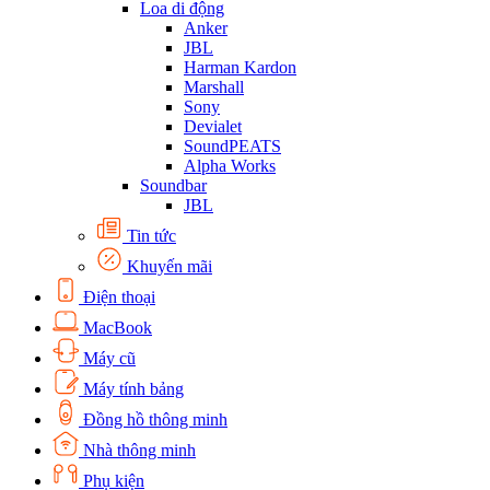
Loa di động
Anker
JBL
Harman Kardon
Marshall
Sony
Devialet
SoundPEATS
Alpha Works
Soundbar
JBL
Tin tức
Khuyến mãi
Điện thoại
MacBook
Máy cũ
Máy tính bảng
Đồng hồ thông minh
Nhà thông minh
Phụ kiện