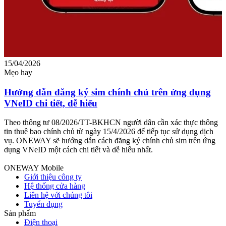
15/04/2026
0
Mẹo hay
M
Hướng dẫn đăng ký sim chính chủ trên ứng dụng
VNeID chi tiết, dễ hiểu
c
Theo thông tư 08/2026/TT-BKHCN người dân cần xác thực thông
T
tin thuê bao chính chủ từ ngày 15/4/2026 để tiếp tục sử dụng dịch
v
vụ. ONEWAY sẽ hướng dẫn cách đăng ký chính chủ sim trên ứng
g
dụng VNeID một cách chi tiết và dễ hiểu nhất.
c
ONEWAY Mobile
Giới thiệu công ty
Hệ thống cửa hàng
Liên hệ với chúng tôi
Tuyển dụng
Sản phẩm
Điện thoại