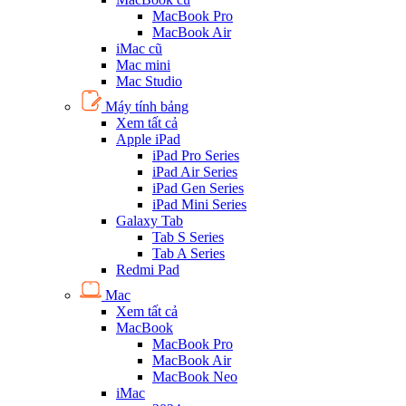
MacBook Pro
MacBook Air
iMac cũ
Mac mini
Mac Studio
Máy tính bảng
Xem tất cả
Apple iPad
iPad Pro Series
iPad Air Series
iPad Gen Series
iPad Mini Series
Galaxy Tab
Tab S Series
Tab A Series
Redmi Pad
Mac
Xem tất cả
MacBook
MacBook Pro
MacBook Air
MacBook Neo
iMac