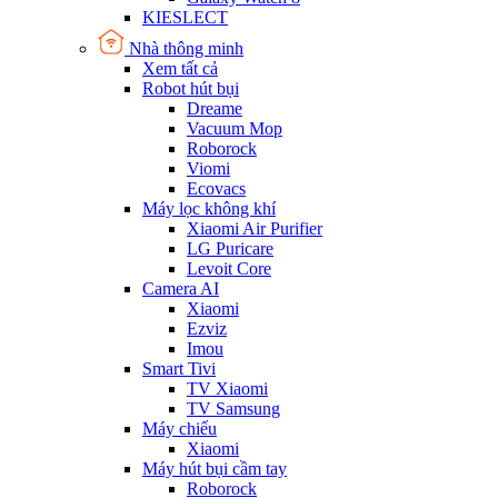
KIESLECT
Nhà thông minh
Xem tất cả
Robot hút bụi
Dreame
Vacuum Mop
Roborock
Viomi
Ecovacs
Máy lọc không khí
Xiaomi Air Purifier
LG Puricare
Levoit Core
Camera AI
Xiaomi
Ezviz
Imou
Smart Tivi
TV Xiaomi
TV Samsung
Máy chiếu
Xiaomi
Máy hút bụi cầm tay
Roborock