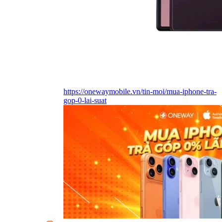
https://onewaymobile.vn/tin-moi/mua-iphone-tra-
gop-0-lai-suat