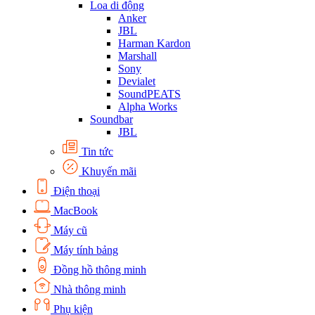
Loa di động
Anker
JBL
Harman Kardon
Marshall
Sony
Devialet
SoundPEATS
Alpha Works
Soundbar
JBL
Tin tức
Khuyến mãi
Điện thoại
MacBook
Máy cũ
Máy tính bảng
Đồng hồ thông minh
Nhà thông minh
Phụ kiện