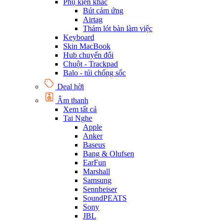
Phụ kiện khác
Bút cảm ứng
Airtag
Thảm lót bàn làm việc
Keyboard
Skin MacBook
Hub chuyển đổi
Chuột - Trackpad
Balo - túi chống sốc
Deal hời
Âm thanh
Xem tất cả
Tai Nghe
Apple
Anker
Baseus
Bang & Olufsen
EarFun
Marshall
Samsung
Sennheiser
SoundPEATS
Sony
JBL