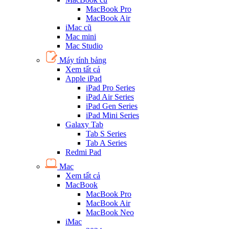
MacBook Pro
MacBook Air
iMac cũ
Mac mini
Mac Studio
Máy tính bảng
Xem tất cả
Apple iPad
iPad Pro Series
iPad Air Series
iPad Gen Series
iPad Mini Series
Galaxy Tab
Tab S Series
Tab A Series
Redmi Pad
Mac
Xem tất cả
MacBook
MacBook Pro
MacBook Air
MacBook Neo
iMac