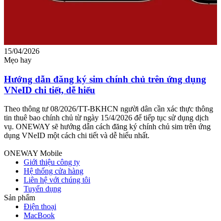
15/04/2026
0
Mẹo hay
M
Hướng dẫn đăng ký sim chính chủ trên ứng dụng
VNeID chi tiết, dễ hiểu
c
Theo thông tư 08/2026/TT-BKHCN người dân cần xác thực thông
T
tin thuê bao chính chủ từ ngày 15/4/2026 để tiếp tục sử dụng dịch
v
vụ. ONEWAY sẽ hướng dẫn cách đăng ký chính chủ sim trên ứng
g
dụng VNeID một cách chi tiết và dễ hiểu nhất.
c
ONEWAY Mobile
Giới thiệu công ty
Hệ thống cửa hàng
Liên hệ với chúng tôi
Tuyển dụng
Sản phẩm
Điện thoại
MacBook