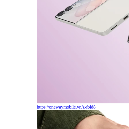
https://onewaymobile.vn/z-fold8