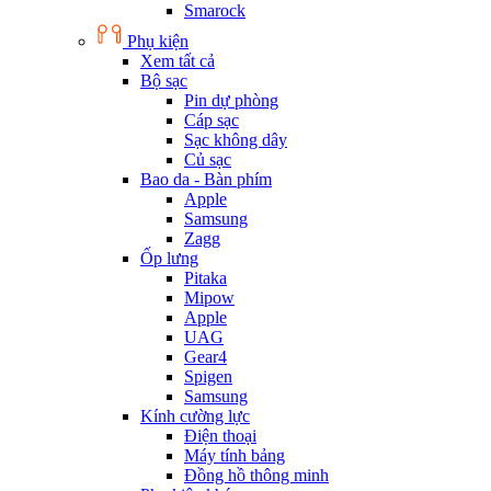
Smarock
Phụ kiện
Xem tất cả
Bộ sạc
Pin dự phòng
Cáp sạc
Sạc không dây
Củ sạc
Bao da - Bàn phím
Apple
Samsung
Zagg
Ốp lưng
Pitaka
Mipow
Apple
UAG
Gear4
Spigen
Samsung
Kính cường lực
Điện thoại
Máy tính bảng
Đồng hồ thông minh