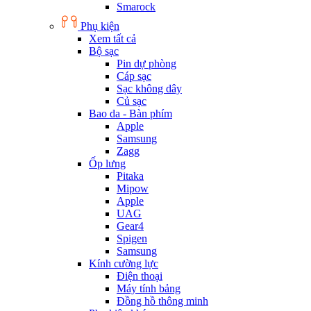
Smarock
Phụ kiện
Xem tất cả
Bộ sạc
Pin dự phòng
Cáp sạc
Sạc không dây
Củ sạc
Bao da - Bàn phím
Apple
Samsung
Zagg
Ốp lưng
Pitaka
Mipow
Apple
UAG
Gear4
Spigen
Samsung
Kính cường lực
Điện thoại
Máy tính bảng
Đồng hồ thông minh