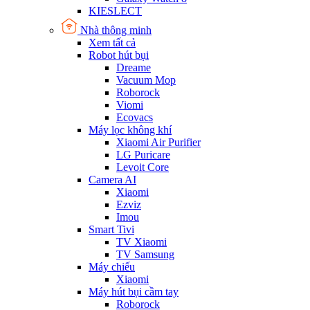
KIESLECT
Nhà thông minh
Xem tất cả
Robot hút bụi
Dreame
Vacuum Mop
Roborock
Viomi
Ecovacs
Máy lọc không khí
Xiaomi Air Purifier
LG Puricare
Levoit Core
Camera AI
Xiaomi
Ezviz
Imou
Smart Tivi
TV Xiaomi
TV Samsung
Máy chiếu
Xiaomi
Máy hút bụi cầm tay
Roborock