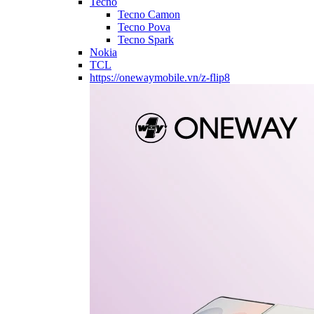
Tecno
Tecno Camon
Tecno Pova
Tecno Spark
Nokia
TCL
https://onewaymobile.vn/z-flip8