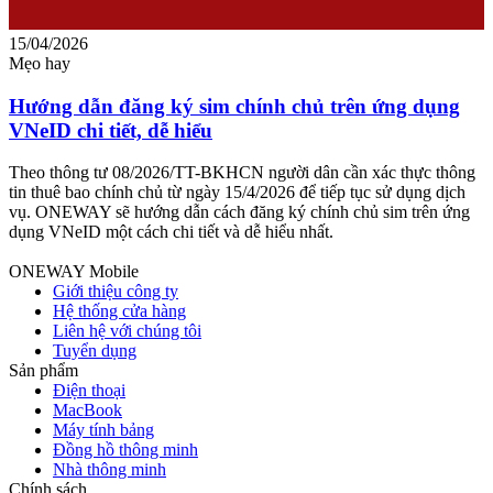
15/04/2026
0
Mẹo hay
M
Hướng dẫn đăng ký sim chính chủ trên ứng dụng
VNeID chi tiết, dễ hiểu
c
Theo thông tư 08/2026/TT-BKHCN người dân cần xác thực thông
T
tin thuê bao chính chủ từ ngày 15/4/2026 để tiếp tục sử dụng dịch
v
vụ. ONEWAY sẽ hướng dẫn cách đăng ký chính chủ sim trên ứng
g
dụng VNeID một cách chi tiết và dễ hiểu nhất.
c
ONEWAY Mobile
Giới thiệu công ty
Hệ thống cửa hàng
Liên hệ với chúng tôi
Tuyển dụng
Sản phẩm
Điện thoại
MacBook
Máy tính bảng
Đồng hồ thông minh
Nhà thông minh
Chính sách