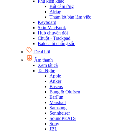
Phụ kiện khác
Bút cảm ứng
Airtag
Thảm lót bàn làm việc
Keyboard
Skin MacBook
Hub chuyển đổi
Chuột - Trackpad
Balo - túi chống sốc
Deal hời
Âm thanh
Xem tất cả
Tai Nghe
Apple
Anker
Baseus
Bang & Olufsen
EarFun
Marshall
Samsung
Sennheiser
SoundPEATS
Sony
JBL