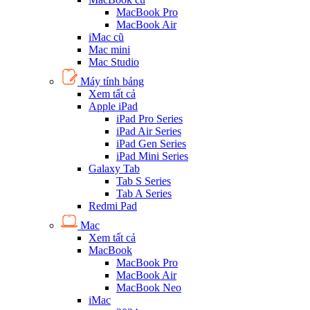
MacBook Pro
MacBook Air
iMac cũ
Mac mini
Mac Studio
Máy tính bảng
Xem tất cả
Apple iPad
iPad Pro Series
iPad Air Series
iPad Gen Series
iPad Mini Series
Galaxy Tab
Tab S Series
Tab A Series
Redmi Pad
Mac
Xem tất cả
MacBook
MacBook Pro
MacBook Air
MacBook Neo
iMac