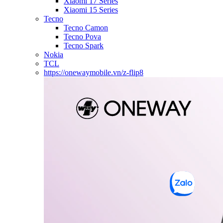
Xiaomi 17 Series
Xiaomi 15 Series
Tecno
Tecno Camon
Tecno Pova
Tecno Spark
Nokia
TCL
https://onewaymobile.vn/z-flip8