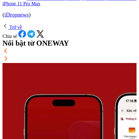
iPhone 11 Pro Max
(
iDropnews
)
Trở về
Chia sẻ
Nổi bật từ ONEWAY