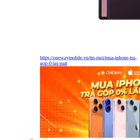
https://onewaymobile.vn/tin-moi/mua-iphone-tra-
gop-0-lai-suat