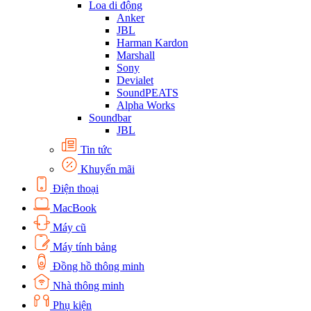
Loa di động
Anker
JBL
Harman Kardon
Marshall
Sony
Devialet
SoundPEATS
Alpha Works
Soundbar
JBL
Tin tức
Khuyến mãi
Điện thoại
MacBook
Máy cũ
Máy tính bảng
Đồng hồ thông minh
Nhà thông minh
Phụ kiện