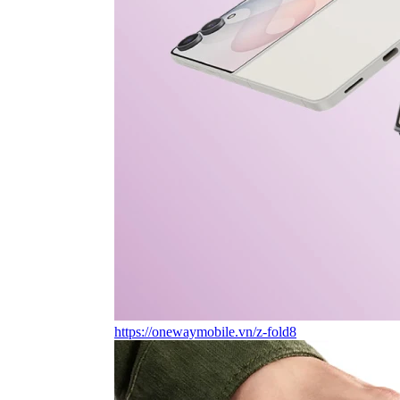
https://onewaymobile.vn/z-fold8