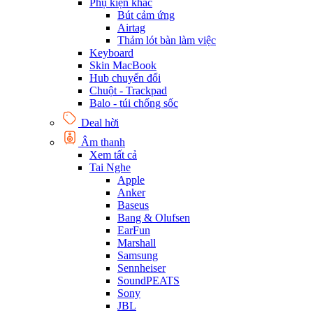
Phụ kiện khác
Bút cảm ứng
Airtag
Thảm lót bàn làm việc
Keyboard
Skin MacBook
Hub chuyển đổi
Chuột - Trackpad
Balo - túi chống sốc
Deal hời
Âm thanh
Xem tất cả
Tai Nghe
Apple
Anker
Baseus
Bang & Olufsen
EarFun
Marshall
Samsung
Sennheiser
SoundPEATS
Sony
JBL