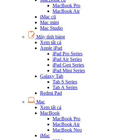
MacBook Pro
MacBook Air
iMac cũ
Mac mini
Mac Studio
Máy tính bảng
Xem tất cả
Apple iPad
iPad Pro Series
iPad Air Series
iPad Gen Series
iPad Mini Series
Galaxy Tab
Tab S Series
Tab A Series
Redmi Pad
Mac
Xem tất cả
MacBook
MacBook Pro
MacBook Air
MacBook Neo
iMac