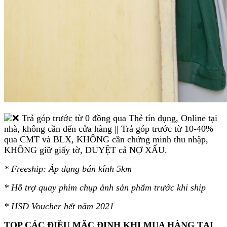
Trả góp trước từ 0 đồng qua Thẻ tín dụng, Online tại
nhà, không cần đến cửa hàng || Trả góp trước từ 10-40%
qua CMT và BLX, KHÔNG cần chứng minh thu nhập,
KHÔNG giữ giấy tờ, DUYỆT cả NỢ XẤU.
* Freeship: Áp dụng bán kính 5km
* Hỗ trợ quay phim chụp ảnh sản phẩm trước khi ship
* HSD Voucher hết năm 2021
TOP CÁC ĐIỀU MẶC ĐỊNH KHI MUA HÀNG TẠI