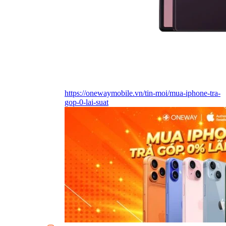
https://onewaymobile.vn/tin-moi/mua-iphone-tra-
gop-0-lai-suat