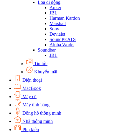
Loa di động
Anker
JBL
Harman Kardon
Marshall
Sony
Devialet
SoundPEATS
Alpha Works
Soundbar
JBL
Tin tức
Khuyến mãi
Điện thoại
MacBook
Máy cũ
Máy tính bảng
Đồng hồ thông minh
Nhà thông minh
Phụ kiện