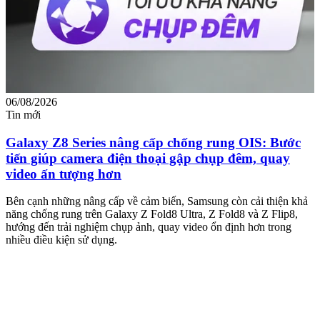
06/08/2026
0
Tin mới
T
Galaxy Z8 Series nâng cấp chống rung OIS: Bước
tiến giúp camera điện thoại gập chụp đêm, quay
video ấn tượng hơn
M
m
Bên cạnh những nâng cấp về cảm biến, Samsung còn cải thiện khả
n
năng chống rung trên Galaxy Z Fold8 Ultra, Z Fold8 và Z Flip8,
hướng đến trải nghiệm chụp ảnh, quay video ổn định hơn trong
nhiều điều kiện sử dụng.