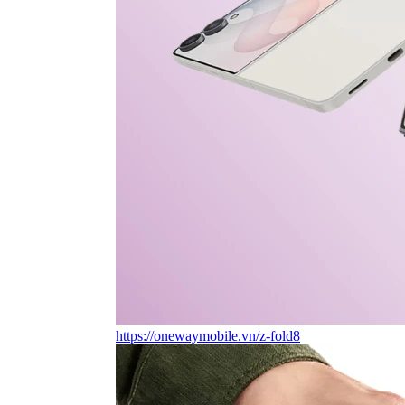
https://onewaymobile.vn/z-fold8