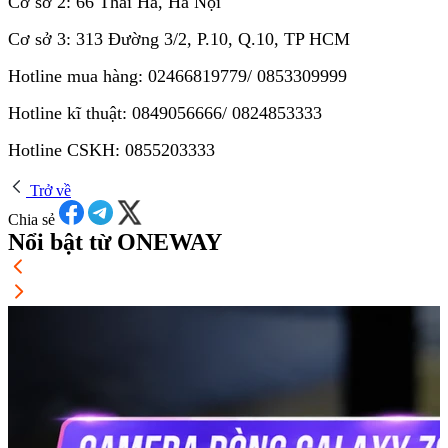
Cơ sở 2: 66 Thái Hà, Hà Nội
Cơ sở 3: 313 Đường 3/2, P.10, Q.10, TP HCM
Hotline mua hàng: 02466819779/ 0853309999
Hotline kĩ thuật: 0849056666/ 0824853333
Hotline CSKH: 0855203333
Trở về
Chia sẻ
Nổi bật từ ONEWAY