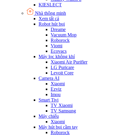
KIESLECT
Nhà thông minh
Xem tất cả
Robot hút bụi
Dreame
Vacuum Mop
Roborock
Viomi
Ecovacs
Máy lọc không khí
Xiaomi Air Purifier
LG Puricare
Levoit Core
Camera AI
Xiaomi
Ezviz
Imou
Smart Tivi
TV Xiaomi
TV Samsung
Máy chiếu
Xiaomi
Máy hút bụi cầm tay
Roborock