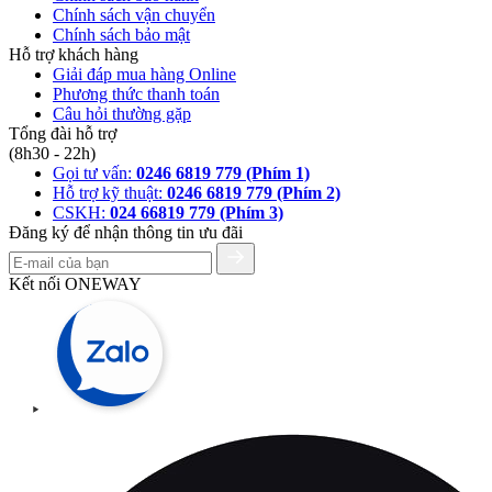
Chính sách vận chuyển
Chính sách bảo mật
Hỗ trợ khách hàng
Giải đáp mua hàng Online
Phương thức thanh toán
Câu hỏi thường gặp
Tổng đài hỗ trợ
(8h30 - 22h)
Gọi tư vấn:
0246 6819 779 (Phím 1)
Hỗ trợ kỹ thuật:
0246 6819 779 (Phím 2)
CSKH:
024 66819 779 (Phím 3)
Đăng ký để nhận thông tin ưu đãi
Kết nối ONEWAY