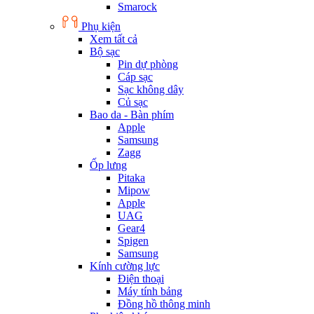
Smarock
Phụ kiện
Xem tất cả
Bộ sạc
Pin dự phòng
Cáp sạc
Sạc không dây
Củ sạc
Bao da - Bàn phím
Apple
Samsung
Zagg
Ốp lưng
Pitaka
Mipow
Apple
UAG
Gear4
Spigen
Samsung
Kính cường lực
Điện thoại
Máy tính bảng
Đồng hồ thông minh