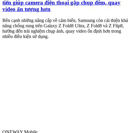
tiến giúp camera điện thoại gập chụp đêm, quay
video ấn tượng hơn
M
m
Bên cạnh những nâng cấp về cảm biến, Samsung còn cải thiện khả
n
năng chống rung trên Galaxy Z Fold8 Ultra, Z Fold8 và Z Flip8,
hướng đến trải nghiệm chụp ảnh, quay video ổn định hơn trong
nhiều điều kiện sử dụng.
ONEWAY Mobile