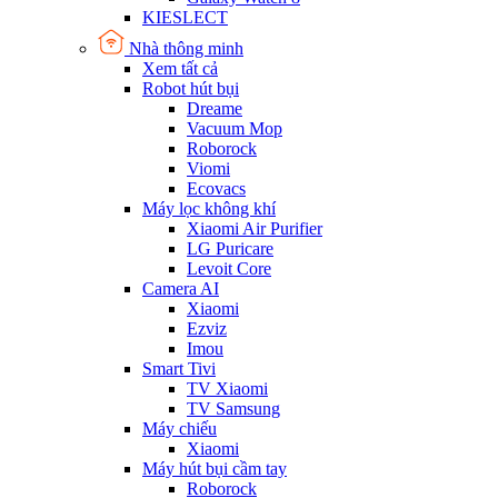
KIESLECT
Nhà thông minh
Xem tất cả
Robot hút bụi
Dreame
Vacuum Mop
Roborock
Viomi
Ecovacs
Máy lọc không khí
Xiaomi Air Purifier
LG Puricare
Levoit Core
Camera AI
Xiaomi
Ezviz
Imou
Smart Tivi
TV Xiaomi
TV Samsung
Máy chiếu
Xiaomi
Máy hút bụi cầm tay
Roborock