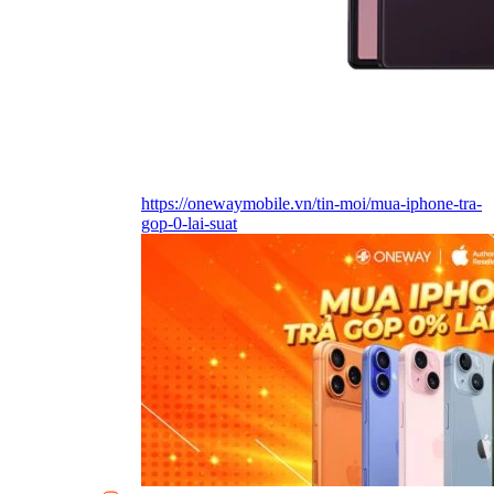
https://onewaymobile.vn/tin-moi/mua-iphone-tra-
gop-0-lai-suat