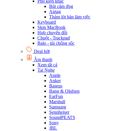
Phụ kiện khác
Bút cảm ứng
Airtag
Thảm lót bàn làm việc
Keyboard
Skin MacBook
Hub chuyển đổi
Chuột - Trackpad
Balo - túi chống sốc
Deal hời
Âm thanh
Xem tất cả
Tai Nghe
Apple
Anker
Baseus
Bang & Olufsen
EarFun
Marshall
Samsung
Sennheiser
SoundPEATS
Sony
JBL