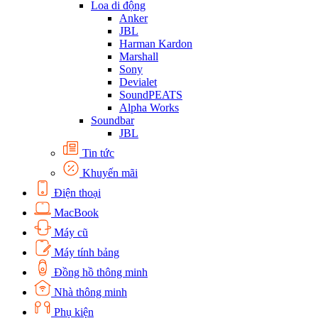
Loa di động
Anker
JBL
Harman Kardon
Marshall
Sony
Devialet
SoundPEATS
Alpha Works
Soundbar
JBL
Tin tức
Khuyến mãi
Điện thoại
MacBook
Máy cũ
Máy tính bảng
Đồng hồ thông minh
Nhà thông minh
Phụ kiện