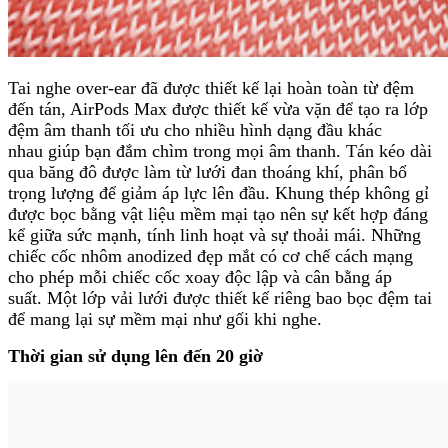
Tai nghe over-ear đã được thiết kế lại hoàn toàn từ đệm
đến tán, AirPods Max được thiết kế vừa vặn để tạo ra lớp
đệm âm thanh tối ưu cho nhiều hình dạng đầu khác
nhau giúp bạn đắm chìm trong mọi âm thanh. Tán kéo dài
qua băng đô được làm từ lưới đan thoáng khí, phân bổ
trọng lượng để giảm áp lực lên đầu. Khung thép không gỉ
được bọc bằng vật liệu mềm mại tạo nên sự kết hợp đáng
kể giữa sức mạnh, tính linh hoạt và sự thoải mái. Những
chiếc cốc nhôm anodized đẹp mắt có cơ chế cách mạng
cho phép mỗi chiếc cốc xoay độc lập và cân bằng áp
suất. Một lớp vải lưới được thiết kế riêng bao bọc đệm tai
để mang lại sự mềm mại như gối khi nghe.
Thời gian sử dụng lên đến 20 giờ