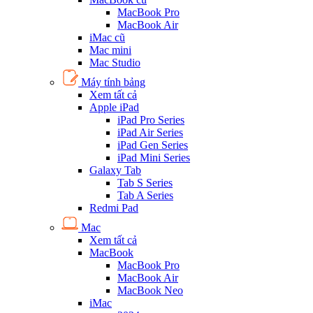
MacBook Pro
MacBook Air
iMac cũ
Mac mini
Mac Studio
Máy tính bảng
Xem tất cả
Apple iPad
iPad Pro Series
iPad Air Series
iPad Gen Series
iPad Mini Series
Galaxy Tab
Tab S Series
Tab A Series
Redmi Pad
Mac
Xem tất cả
MacBook
MacBook Pro
MacBook Air
MacBook Neo
iMac