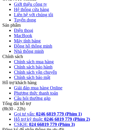
Giới thiệu công ty
Hệ thống cửa hàng
Liên hệ với chúng tôi
Tuyển dụng
Sản phẩm
Điện thoại
MacBook
Máy tính bảng
Đồng hồ thông minh
Nhà thông minh
Chính sách
Chính sách mua hàng
Chính sách bảo hành
Chính sách vận chuyển
Chính sách bảo mật
Hỗ trợ khách hàng
Giải đáp mua hàng Online
Phương thức thanh toán
Câu hỏi thường gặp
Tổng đài hỗ trợ
(8h30 - 22h)
Gọi tư vấn:
0246 6819 779 (Phím 1)
Hỗ trợ kỹ thuật:
0246 6819 779 (Phím 2)
CSKH:
024 66819 779 (Phím 3)
Đăng ký để nhận thông tin ưu đãi