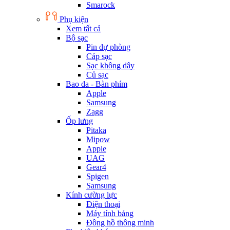
Smarock
Phụ kiện
Xem tất cả
Bộ sạc
Pin dự phòng
Cáp sạc
Sạc không dây
Củ sạc
Bao da - Bàn phím
Apple
Samsung
Zagg
Ốp lưng
Pitaka
Mipow
Apple
UAG
Gear4
Spigen
Samsung
Kính cường lực
Điện thoại
Máy tính bảng
Đồng hồ thông minh