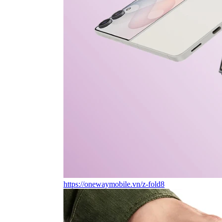
https://onewaymobile.vn/z-fold8