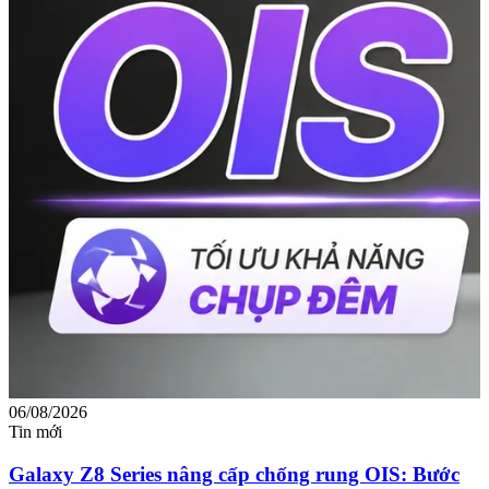
06/08/2026
0
Tin mới
T
Galaxy Z8 Series nâng cấp chống rung OIS: Bước