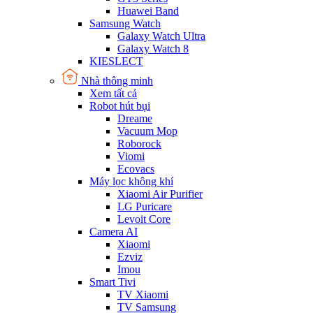
Huawei Band
Samsung Watch
Galaxy Watch Ultra
Galaxy Watch 8
KIESLECT
Nhà thông minh
Xem tất cả
Robot hút bụi
Dreame
Vacuum Mop
Roborock
Viomi
Ecovacs
Máy lọc không khí
Xiaomi Air Purifier
LG Puricare
Levoit Core
Camera AI
Xiaomi
Ezviz
Imou
Smart Tivi
TV Xiaomi
TV Samsung