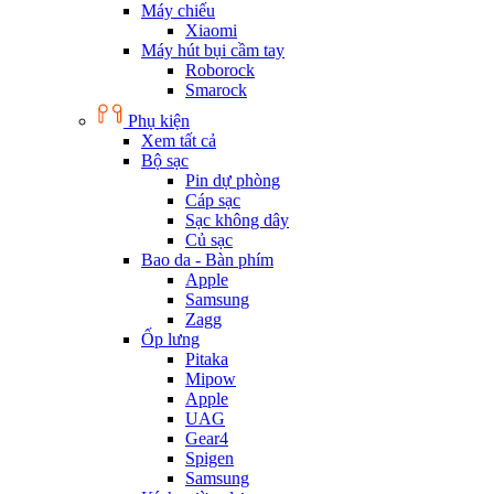
Máy chiếu
Xiaomi
Máy hút bụi cầm tay
Roborock
Smarock
Phụ kiện
Xem tất cả
Bộ sạc
Pin dự phòng
Cáp sạc
Sạc không dây
Củ sạc
Bao da - Bàn phím
Apple
Samsung
Zagg
Ốp lưng
Pitaka
Mipow
Apple
UAG
Gear4
Spigen
Samsung