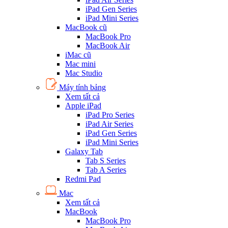
iPad Gen Series
iPad Mini Series
MacBook cũ
MacBook Pro
MacBook Air
iMac cũ
Mac mini
Mac Studio
Máy tính bảng
Xem tất cả
Apple iPad
iPad Pro Series
iPad Air Series
iPad Gen Series
iPad Mini Series
Galaxy Tab
Tab S Series
Tab A Series
Redmi Pad
Mac
Xem tất cả
MacBook
MacBook Pro