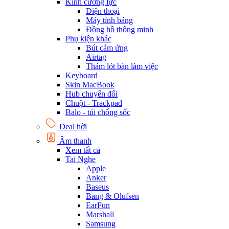
Kính cường lực
Điện thoại
Máy tính bảng
Đồng hồ thông minh
Phụ kiện khác
Bút cảm ứng
Airtag
Thảm lót bàn làm việc
Keyboard
Skin MacBook
Hub chuyển đổi
Chuột - Trackpad
Balo - túi chống sốc
Deal hời
Âm thanh
Xem tất cả
Tai Nghe
Apple
Anker
Baseus
Bang & Olufsen
EarFun
Marshall
Samsung