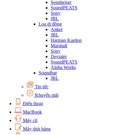
Sennheiser
SoundPEATS
Sony
JBL
Loa di động
Anker
JBL
Harman Kardon
Marshall
Sony
Devialet
SoundPEATS
Alpha Works
Soundbar
JBL
Tin tức
Khuyến mãi
Điện thoại
MacBook
Máy cũ
Máy tính bảng