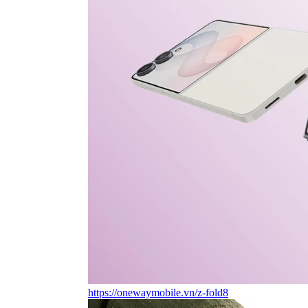
https://onewaymobile.vn/z-fold8