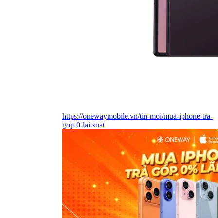
https://onewaymobile.vn/tin-moi/mua-iphone-tra-
gop-0-lai-suat