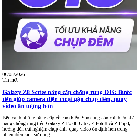
06/08/2026
0
Tin mới
T
Galaxy Z8 Series nâng cấp chống rung OIS: Bước
tiến giúp camera điện thoại gập chụp đêm, quay
video ấn tượng hơn
M
m
Bên cạnh những nâng cấp về cảm biến, Samsung còn cải thiện khả
n
năng chống rung trên Galaxy Z Fold8 Ultra, Z Fold8 và Z Flip8,
hướng đến trải nghiệm chụp ảnh, quay video ổn định hơn trong
nhiều điều kiện sử dụng.