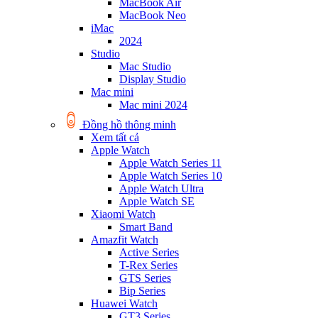
MacBook Air
MacBook Neo
iMac
2024
Studio
Mac Studio
Display Studio
Mac mini
Mac mini 2024
Đồng hồ thông minh
Xem tất cả
Apple Watch
Apple Watch Series 11
Apple Watch Series 10
Apple Watch Ultra
Apple Watch SE
Xiaomi Watch
Smart Band
Amazfit Watch
Active Series
T-Rex Series
GTS Series
Bip Series
Huawei Watch
GT3 Series