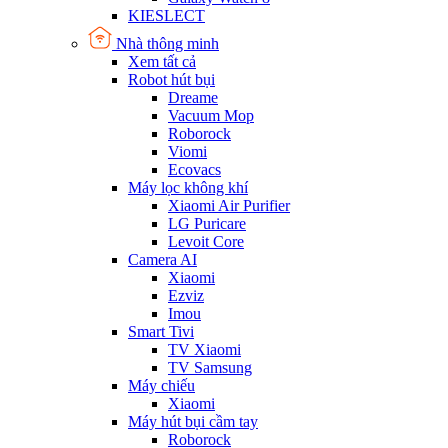
KIESLECT
Nhà thông minh
Xem tất cả
Robot hút bụi
Dreame
Vacuum Mop
Roborock
Viomi
Ecovacs
Máy lọc không khí
Xiaomi Air Purifier
LG Puricare
Levoit Core
Camera AI
Xiaomi
Ezviz
Imou
Smart Tivi
TV Xiaomi
TV Samsung
Máy chiếu
Xiaomi
Máy hút bụi cầm tay
Roborock