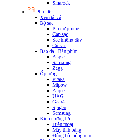
Smarock
Phụ kiện
Xem tất cả
Bộ sạc
Pin dự phòng
Cáp sạc
Sạc không dây
Củ sạc
Bao da - Bàn phím
Apple
Samsung
Zagg
Ốp lưng
Pitaka
Mipow
Apple
UAG
Gear4
Spigen
Samsung
Kính cường lực
Điện thoại
Máy tính bảng
Đồng hồ thông minh