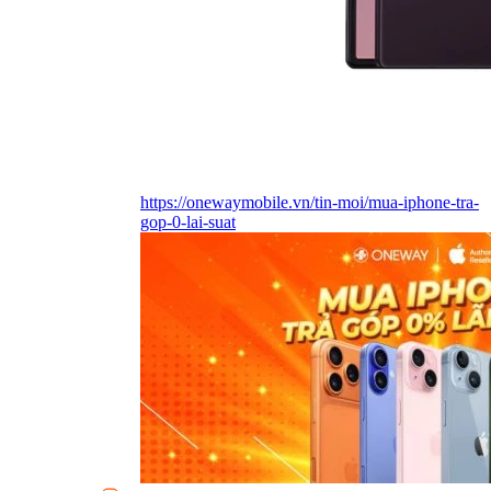
https://onewaymobile.vn/tin-moi/mua-iphone-tra-
gop-0-lai-suat