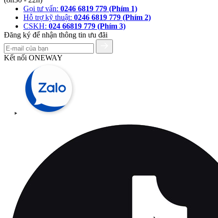
Gọi tư vấn:
0246 6819 779 (Phím 1)
Hỗ trợ kỹ thuật:
0246 6819 779 (Phím 2)
CSKH:
024 66819 779 (Phím 3)
Đăng ký để nhận thông tin ưu đãi
Kết nối ONEWAY