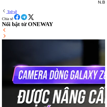
N.B
Trở về
Chia sẻ
Nổi bật từ ONEWAY