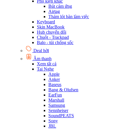
Phụ kiện khác
Bút cảm ứng
Airtag
Thảm lót bàn làm việc
Keyboard
Skin MacBook
Hub chuyển đổi
Chuột - Trackpad
Balo - túi chống sốc
Deal hời
Âm thanh
Xem tất cả
Tai Nghe
Apple
Anker
Baseus
Bang & Olufsen
EarFun
Marshall
Samsung
Sennheiser
SoundPEATS
Sony
JBL