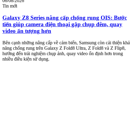
06/08/2026
0
Tin mới
T
Galaxy Z8 Series nâng cấp chống rung OIS: Bước
tiến giúp camera điện thoại gập chụp đêm, quay
video ấn tượng hơn
M
m
Bên cạnh những nâng cấp về cảm biến, Samsung còn cải thiện khả
n
năng chống rung trên Galaxy Z Fold8 Ultra, Z Fold8 và Z Flip8,
hướng đến trải nghiệm chụp ảnh, quay video ổn định hơn trong
nhiều điều kiện sử dụng.