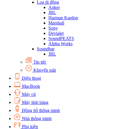
Loa di động
Anker
JBL
Harman Kardon
Marshall
Sony
Devialet
SoundPEATS
Alpha Works
Soundbar
JBL
Tin tức
Khuyến mãi
Điện thoại
MacBook
Máy cũ
Máy tính bảng
Đồng hồ thông minh
Nhà thông minh
Phụ kiện