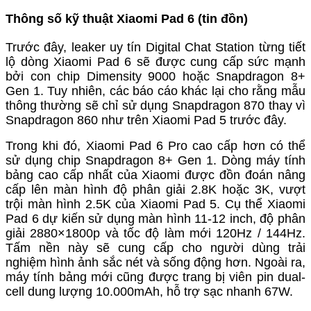
Thông số kỹ thuật Xiaomi Pad 6 (tin đồn)
Trước đây, leaker uy tín Digital Chat Station từng tiết
lộ dòng Xiaomi Pad 6 sẽ được cung cấp sức mạnh
bởi con chip Dimensity 9000 hoặc Snapdragon 8+
Gen 1. Tuy nhiên, các báo cáo khác lại cho rằng mẫu
thông thường sẽ chỉ sử dụng Snapdragon 870 thay vì
Snapdragon 860 như trên Xiaomi Pad 5 trước đây.
Trong khi đó, Xiaomi Pad 6 Pro cao cấp hơn có thể
sử dụng chip Snapdragon 8+ Gen 1. Dòng máy tính
bảng cao cấp nhất của Xiaomi được đồn đoán nâng
cấp lên màn hình độ phân giải 2.8K hoặc 3K, vượt
trội màn hình 2.5K của Xiaomi Pad 5. Cụ thể Xiaomi
Pad 6 dự kiến sử dụng
màn hình 11-12 inch, độ phân
giải 2880×1800p và tốc độ làm mới 120Hz / 144Hz.
Tấm nền này sẽ cung cấp cho người dùng trải
nghiệm hình ảnh sắc nét và sống động hơn. Ngoài ra,
máy tính bảng mới cũng được trang bị viên pin dual-
cell dung lượng 10.000mAh, hỗ trợ sạc nhanh 67W.