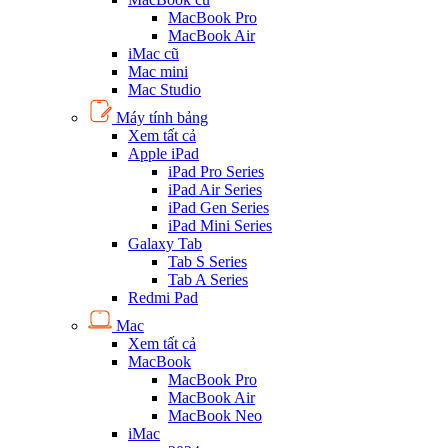
MacBook Pro
MacBook Air
iMac cũ
Mac mini
Mac Studio
Máy tính bảng
Xem tất cả
Apple iPad
iPad Pro Series
iPad Air Series
iPad Gen Series
iPad Mini Series
Galaxy Tab
Tab S Series
Tab A Series
Redmi Pad
Mac
Xem tất cả
MacBook
MacBook Pro
MacBook Air
MacBook Neo
iMac