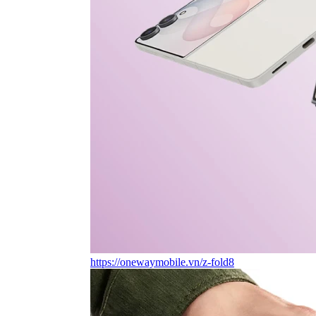
https://onewaymobile.vn/z-fold8