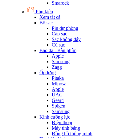
Smarock
Phụ kiện
Xem tất cả
Bộ sạc
Pin dự phòng
Cáp sạc
Sạc không dây
Củ sạc
Bao da - Bàn phím
Apple
Samsung
Zagg
Ốp lưng
Pitaka
Mipow
Apple
UAG
Gear4
Spigen
Samsung
Kính cường lực
Điện thoại
Máy tính bảng
Đồng hồ thông minh