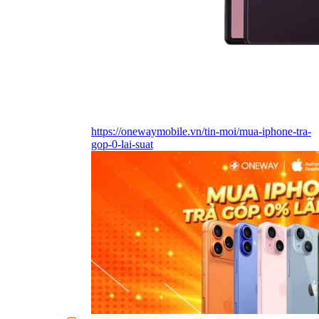
https://onewaymobile.vn/tin-moi/mua-iphone-tra-
gop-0-lai-suat