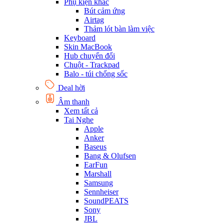
Phụ kiện khác
Bút cảm ứng
Airtag
Thảm lót bàn làm việc
Keyboard
Skin MacBook
Hub chuyển đổi
Chuột - Trackpad
Balo - túi chống sốc
Deal hời
Âm thanh
Xem tất cả
Tai Nghe
Apple
Anker
Baseus
Bang & Olufsen
EarFun
Marshall
Samsung
Sennheiser
SoundPEATS
Sony
JBL