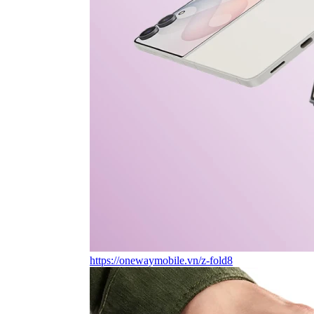
https://onewaymobile.vn/z-fold8