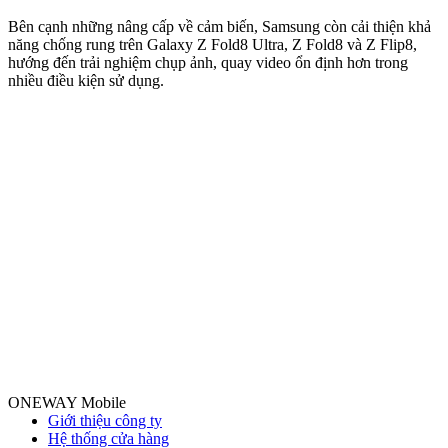
M
m
Bên cạnh những nâng cấp về cảm biến, Samsung còn cải thiện khả
n
năng chống rung trên Galaxy Z Fold8 Ultra, Z Fold8 và Z Flip8,
hướng đến trải nghiệm chụp ảnh, quay video ổn định hơn trong
nhiều điều kiện sử dụng.
ONEWAY Mobile
Giới thiệu công ty
Hệ thống cửa hàng