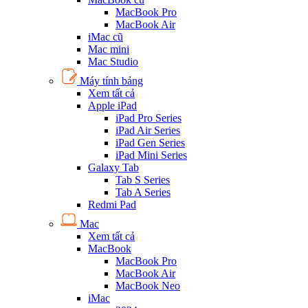
MacBook Pro
MacBook Air
iMac cũ
Mac mini
Mac Studio
Máy tính bảng
Xem tất cả
Apple iPad
iPad Pro Series
iPad Air Series
iPad Gen Series
iPad Mini Series
Galaxy Tab
Tab S Series
Tab A Series
Redmi Pad
Mac
Xem tất cả
MacBook
MacBook Pro
MacBook Air
MacBook Neo
iMac