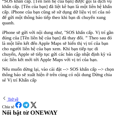
“SOS khẩn cấp. [Tên liên hệ của bạn] được gọi là dịch vụ
khẩn cấp. [Tên của bạn] đã liệt kê bạn là một liên hệ khẩn
cấp. iPhone của bạn cũng sẽ sử dụng dữ liệu vị trí của nó
để gửi một thông báo tiếp theo khi bạn di chuyển xung
quanh.
iPhone sẽ gửi với nội dung như, "SOS khẩn cấp. Vị trí gần
đúng của [Tên liên hệ của bạn] đã thay đổi. ” Theo sau đó
là một liên kết đến Apple Maps sẽ hiển thị vị trí của bạn
cho người liên hệ của bạn xem. Khi bạn tiếp tục di
chuyển, Apple sẽ tiếp tục gửi các bản cập nhật định kỳ và
các liên kết mới tới Apple Maps với vị trí của bạn.
Nếu muốn dừng lại, vào cài đặt --> SOS khẩn cấp --> chọn
thông báo sẽ xuất hiện ở trên cùng có nội dung Dừng chia
sẻ Vị trí Khẩn cấp
Trở về
Chia sẻ
Nổi bật từ ONEWAY