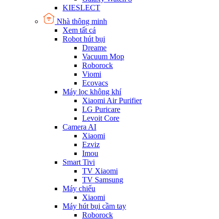
KIESLECT
Nhà thông minh
Xem tất cả
Robot hút bụi
Dreame
Vacuum Mop
Roborock
Viomi
Ecovacs
Máy lọc không khí
Xiaomi Air Purifier
LG Puricare
Levoit Core
Camera AI
Xiaomi
Ezviz
Imou
Smart Tivi
TV Xiaomi
TV Samsung
Máy chiếu
Xiaomi
Máy hút bụi cầm tay
Roborock