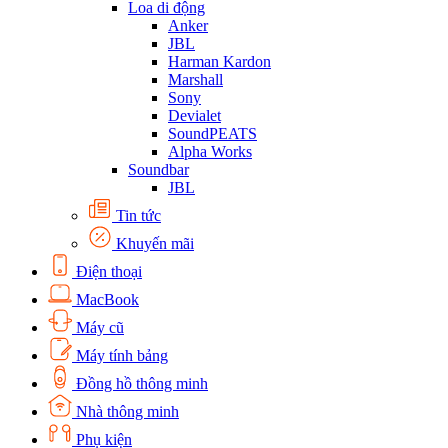
Loa di động
Anker
JBL
Harman Kardon
Marshall
Sony
Devialet
SoundPEATS
Alpha Works
Soundbar
JBL
Tin tức
Khuyến mãi
Điện thoại
MacBook
Máy cũ
Máy tính bảng
Đồng hồ thông minh
Nhà thông minh
Phụ kiện