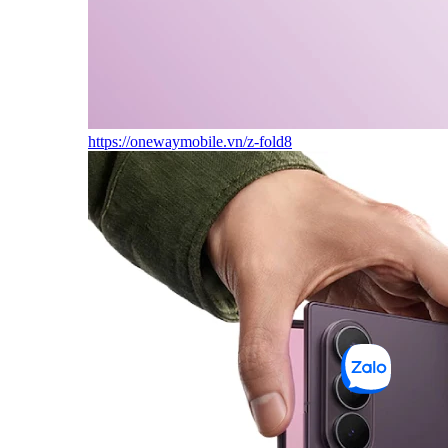
https://onewaymobile.vn/z-fold8