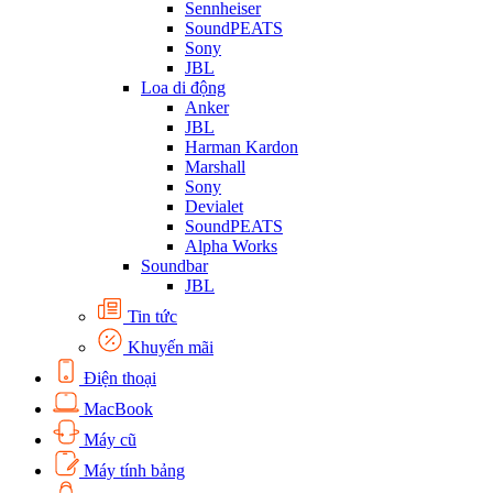
Sennheiser
SoundPEATS
Sony
JBL
Loa di động
Anker
JBL
Harman Kardon
Marshall
Sony
Devialet
SoundPEATS
Alpha Works
Soundbar
JBL
Tin tức
Khuyến mãi
Điện thoại
MacBook
Máy cũ
Máy tính bảng