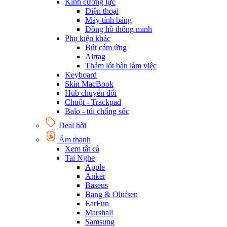
Kính cường lực
Điện thoại
Máy tính bảng
Đồng hồ thông minh
Phụ kiện khác
Bút cảm ứng
Airtag
Thảm lót bàn làm việc
Keyboard
Skin MacBook
Hub chuyển đổi
Chuột - Trackpad
Balo - túi chống sốc
Deal hời
Âm thanh
Xem tất cả
Tai Nghe
Apple
Anker
Baseus
Bang & Olufsen
EarFun
Marshall
Samsung