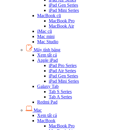
iPad Gen Series
iPad Mini Series
MacBook cũ
MacBook Pro
MacBook Air
iMac cũ
Mac mini
Mac Studio
Máy tính bảng
Xem tất cả
Apple iPad
iPad Pro Series
iPad Air Series
iPad Gen Series
iPad Mini Series
Galaxy Tab
Tab S Series
Tab A Series
Redmi Pad
Mac
Xem tất cả
MacBook
MacBook Pro