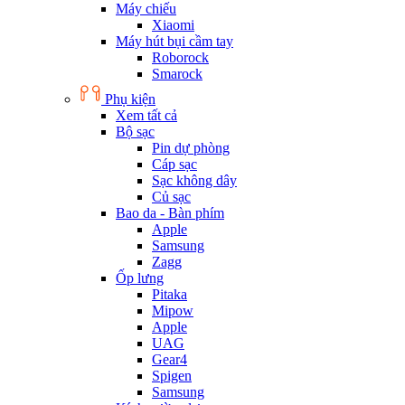
Máy chiếu
Xiaomi
Máy hút bụi cầm tay
Roborock
Smarock
Phụ kiện
Xem tất cả
Bộ sạc
Pin dự phòng
Cáp sạc
Sạc không dây
Củ sạc
Bao da - Bàn phím
Apple
Samsung
Zagg
Ốp lưng
Pitaka
Mipow
Apple
UAG
Gear4
Spigen
Samsung