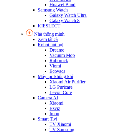
Huawei Band
Samsung Watch
Galaxy Watch Ultra
Galaxy Watch 8
KIESLECT
Nhà thông minh
Xem tất cả
Robot hút bụi
Dreame
Vacuum Mop
Roborock
Viomi
Ecovacs
Máy lọc không khí
Xiaomi Air Purifier
LG Puricare
Levoit Core
Camera AI
Xiaomi
Ezviz
Imou
Smart Tivi
TV Xiaomi
TV Samsung