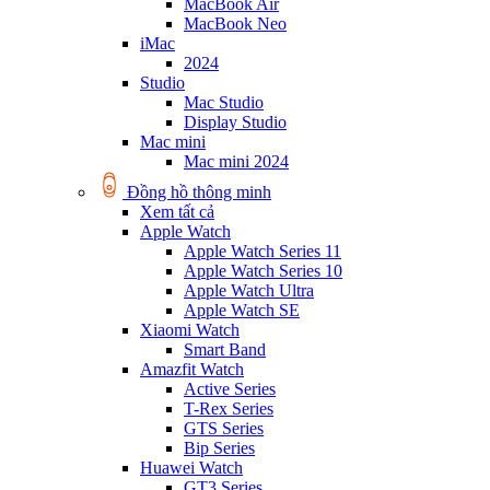
MacBook Air
MacBook Neo
iMac
2024
Studio
Mac Studio
Display Studio
Mac mini
Mac mini 2024
Đồng hồ thông minh
Xem tất cả
Apple Watch
Apple Watch Series 11
Apple Watch Series 10
Apple Watch Ultra
Apple Watch SE
Xiaomi Watch
Smart Band
Amazfit Watch
Active Series
T-Rex Series
GTS Series
Bip Series
Huawei Watch
GT3 Series