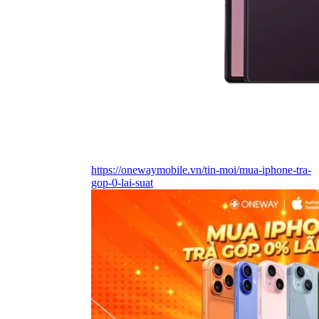
https://onewaymobile.vn/tin-moi/mua-iphone-tra-
gop-0-lai-suat