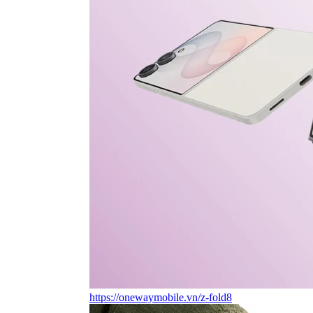
https://onewaymobile.vn/z-fold8