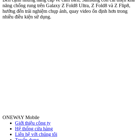
n
năng chống rung trên Galaxy Z Fold8 Ultra, Z Fold8 và Z Flip8,
hướng đến trải nghiệm chụp ảnh, quay video ổn định hơn trong
nhiều điều kiện sử dụng.
ONEWAY Mobile
Giới thiệu công ty
Hệ thống cửa hàng
Liên hệ với chúng tôi
Tuyển dụng