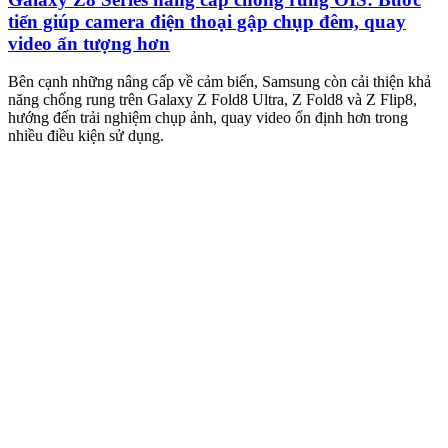
tiến giúp camera điện thoại gập chụp đêm, quay
video ấn tượng hơn
M
m
Bên cạnh những nâng cấp về cảm biến, Samsung còn cải thiện khả
n
năng chống rung trên Galaxy Z Fold8 Ultra, Z Fold8 và Z Flip8,
hướng đến trải nghiệm chụp ảnh, quay video ổn định hơn trong
nhiều điều kiện sử dụng.