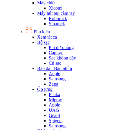
Máy chiếu
Xiaomi
Máy hút bụi cầm tay
Roborock
Smarock
Phụ kiện
Xem tất cả
Bộ sạc
Pin dự phòng
Cáp sạc
Sạc không dây
Củ sạc
Bao da - Bàn phím
Apple
Samsung
Zagg
Ốp lưng
Pitaka
Mipow
Apple
UAG
Gear4
Spigen
Samsung