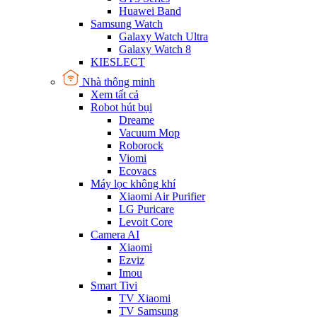
Huawei Band
Samsung Watch
Galaxy Watch Ultra
Galaxy Watch 8
KIESLECT
Nhà thông minh
Xem tất cả
Robot hút bụi
Dreame
Vacuum Mop
Roborock
Viomi
Ecovacs
Máy lọc không khí
Xiaomi Air Purifier
LG Puricare
Levoit Core
Camera AI
Xiaomi
Ezviz
Imou
Smart Tivi
TV Xiaomi
TV Samsung