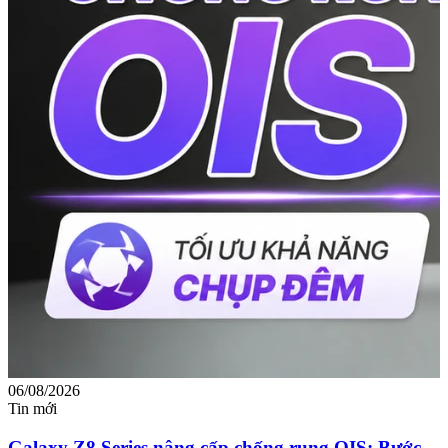
06/08/2026
0
Tin mới
T
Galaxy Z8 Series nâng cấp chống rung OIS: Bước