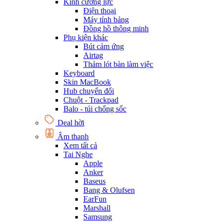
Kính cường lực
Điện thoại
Máy tính bảng
Đồng hồ thông minh
Phụ kiện khác
Bút cảm ứng
Airtag
Thảm lót bàn làm việc
Keyboard
Skin MacBook
Hub chuyển đổi
Chuột - Trackpad
Balo - túi chống sốc
Deal hời
Âm thanh
Xem tất cả
Tai Nghe
Apple
Anker
Baseus
Bang & Olufsen
EarFun
Marshall
Samsung