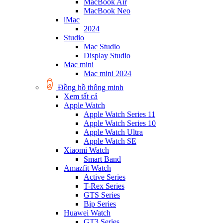
MacBook Air
MacBook Neo
iMac
2024
Studio
Mac Studio
Display Studio
Mac mini
Mac mini 2024
Đồng hồ thông minh
Xem tất cả
Apple Watch
Apple Watch Series 11
Apple Watch Series 10
Apple Watch Ultra
Apple Watch SE
Xiaomi Watch
Smart Band
Amazfit Watch
Active Series
T-Rex Series
GTS Series
Bip Series
Huawei Watch
GT3 Series