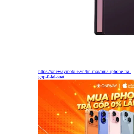
https://onewaymobile.vn/tin-moi/mua-iphone-tra-
gop-0-lai-suat