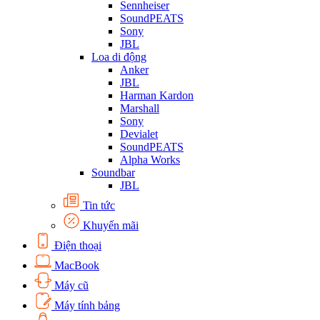
Sennheiser
SoundPEATS
Sony
JBL
Loa di động
Anker
JBL
Harman Kardon
Marshall
Sony
Devialet
SoundPEATS
Alpha Works
Soundbar
JBL
Tin tức
Khuyến mãi
Điện thoại
MacBook
Máy cũ
Máy tính bảng