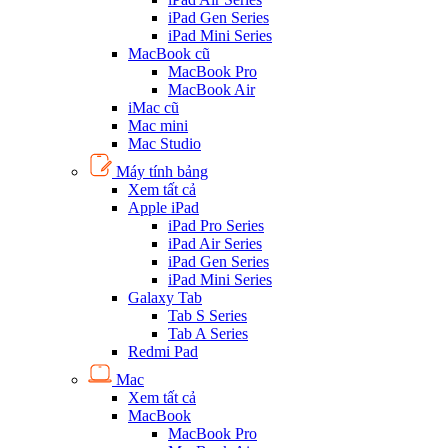
iPad Gen Series
iPad Mini Series
MacBook cũ
MacBook Pro
MacBook Air
iMac cũ
Mac mini
Mac Studio
Máy tính bảng
Xem tất cả
Apple iPad
iPad Pro Series
iPad Air Series
iPad Gen Series
iPad Mini Series
Galaxy Tab
Tab S Series
Tab A Series
Redmi Pad
Mac
Xem tất cả
MacBook
MacBook Pro