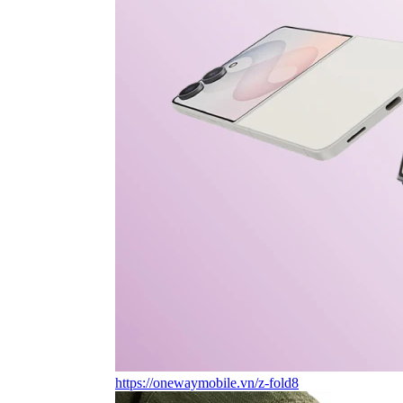
https://onewaymobile.vn/z-fold8