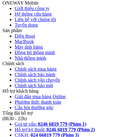
ONEWAY Mobile
Giới thiệu công ty
Hệ thống cửa hàng
Liên hệ với chúng tôi
Tuyển dụng
Sản phẩm
Điện thoại
MacBook
Máy tính bảng
Đồng hồ thông minh
Nhà thông minh
Chính sách
Chính sách mua hàng
Chính sách bảo hành
Chính sách vận chuyển
Chính sách bảo mật
Hỗ trợ khách hàng
Giải đáp mua hàng Online
Phương thức thanh toán
Câu hỏi thường gặp
Tổng đài hỗ trợ
(8h30 - 22h)
Gọi tư vấn:
0246 6819 779 (Phím 1)
Hỗ trợ kỹ thuật:
0246 6819 779 (Phím 2)
CSKH:
024 66819 779 (Phím 3)