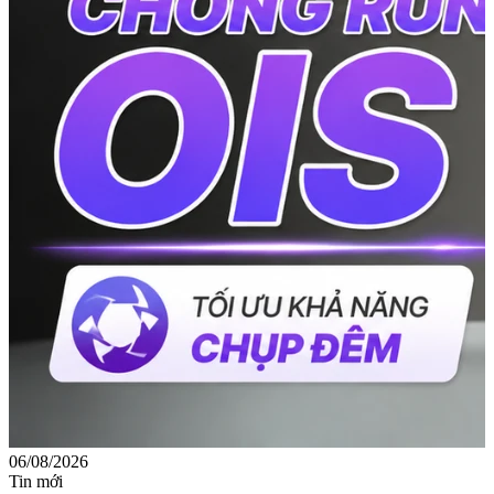
06/08/2026
0
Tin mới
T