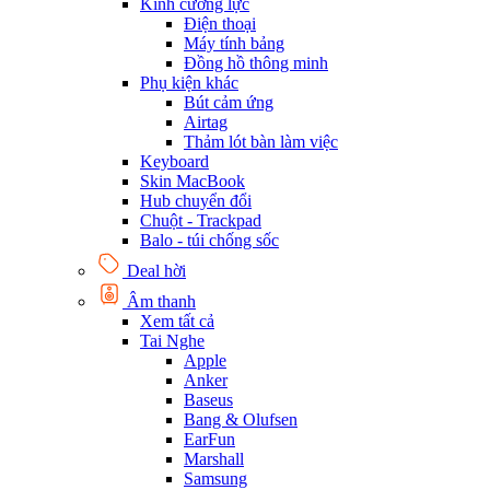
Kính cường lực
Điện thoại
Máy tính bảng
Đồng hồ thông minh
Phụ kiện khác
Bút cảm ứng
Airtag
Thảm lót bàn làm việc
Keyboard
Skin MacBook
Hub chuyển đổi
Chuột - Trackpad
Balo - túi chống sốc
Deal hời
Âm thanh
Xem tất cả
Tai Nghe
Apple
Anker
Baseus
Bang & Olufsen
EarFun
Marshall
Samsung