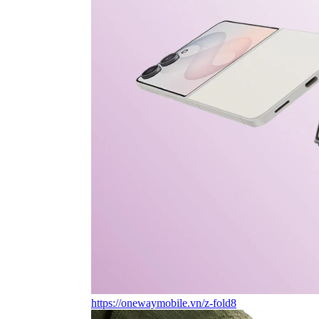
https://onewaymobile.vn/z-fold8