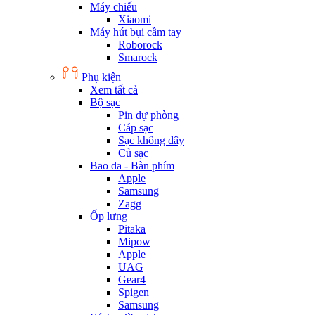
Máy chiếu
Xiaomi
Máy hút bụi cầm tay
Roborock
Smarock
Phụ kiện
Xem tất cả
Bộ sạc
Pin dự phòng
Cáp sạc
Sạc không dây
Củ sạc
Bao da - Bàn phím
Apple
Samsung
Zagg
Ốp lưng
Pitaka
Mipow
Apple
UAG
Gear4
Spigen
Samsung