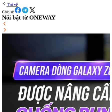
Trở về
Chia sẻ
Nổi bật từ ONEWAY