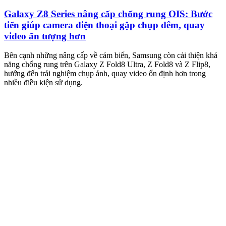
Galaxy Z8 Series nâng cấp chống rung OIS: Bước
tiến giúp camera điện thoại gập chụp đêm, quay
video ấn tượng hơn
M
m
Bên cạnh những nâng cấp về cảm biến, Samsung còn cải thiện khả
n
năng chống rung trên Galaxy Z Fold8 Ultra, Z Fold8 và Z Flip8,
hướng đến trải nghiệm chụp ảnh, quay video ổn định hơn trong
nhiều điều kiện sử dụng.