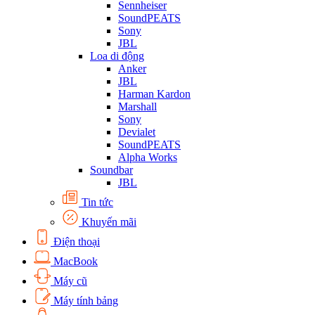
Sennheiser
SoundPEATS
Sony
JBL
Loa di động
Anker
JBL
Harman Kardon
Marshall
Sony
Devialet
SoundPEATS
Alpha Works
Soundbar
JBL
Tin tức
Khuyến mãi
Điện thoại
MacBook
Máy cũ
Máy tính bảng