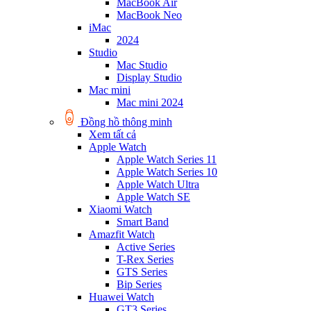
MacBook Air
MacBook Neo
iMac
2024
Studio
Mac Studio
Display Studio
Mac mini
Mac mini 2024
Đồng hồ thông minh
Xem tất cả
Apple Watch
Apple Watch Series 11
Apple Watch Series 10
Apple Watch Ultra
Apple Watch SE
Xiaomi Watch
Smart Band
Amazfit Watch
Active Series
T-Rex Series
GTS Series
Bip Series
Huawei Watch
GT3 Series