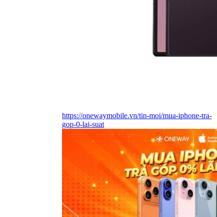
https://onewaymobile.vn/tin-moi/mua-iphone-tra-
gop-0-lai-suat