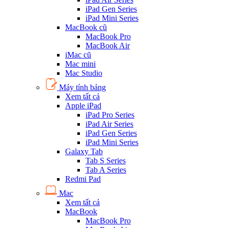
iPad Gen Series
iPad Mini Series
MacBook cũ
MacBook Pro
MacBook Air
iMac cũ
Mac mini
Mac Studio
Máy tính bảng
Xem tất cả
Apple iPad
iPad Pro Series
iPad Air Series
iPad Gen Series
iPad Mini Series
Galaxy Tab
Tab S Series
Tab A Series
Redmi Pad
Mac
Xem tất cả
MacBook
MacBook Pro