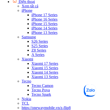
Điện thoại
Xem tất cả
iPhone
iPhone 17 Series
iPhone 16 Series
iPhone 15 Series
iPhone 14 Series
iPhone 13 Series
Samsung
S26 Series
S25 Series
Z8 Series
A Series
Xiaomi
Xiaomi 17 Series
Xiaomi 15 Series
Xiaomi 14 Series
Xiaomi 13 Series
Tecno
Tecno Camon
Tecno Pova
Tecno Spark
Nokia
TCL
https://onewaymobile.vn/z-flip8