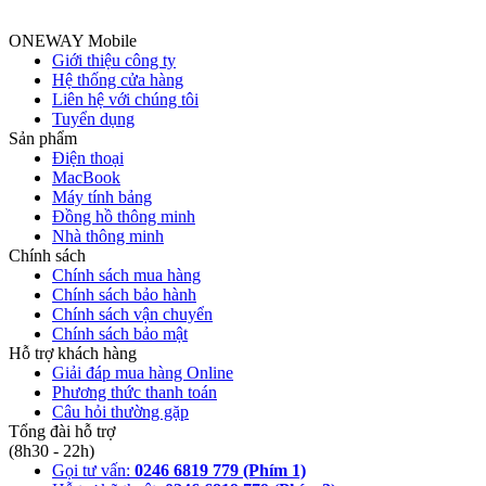
ONEWAY Mobile
Giới thiệu công ty
Hệ thống cửa hàng
Liên hệ với chúng tôi
Tuyển dụng
Sản phẩm
Điện thoại
MacBook
Máy tính bảng
Đồng hồ thông minh
Nhà thông minh
Chính sách
Chính sách mua hàng
Chính sách bảo hành
Chính sách vận chuyển
Chính sách bảo mật
Hỗ trợ khách hàng
Giải đáp mua hàng Online
Phương thức thanh toán
Câu hỏi thường gặp
Tổng đài hỗ trợ
(8h30 - 22h)
Gọi tư vấn:
0246 6819 779 (Phím 1)