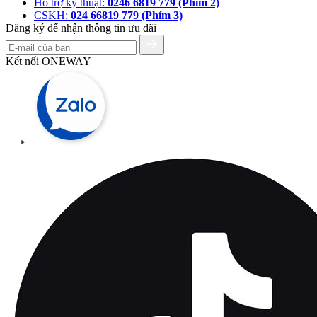
Hỗ trợ kỹ thuật:
0246 6819 779 (Phím 2)
CSKH:
024 66819 779 (Phím 3)
Đăng ký để nhận thông tin ưu đãi
Kết nối ONEWAY