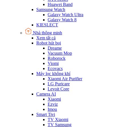
Huawei Band
Samsung Watch
Galaxy Watch Ultra
Galaxy Watch 8
KIESLECT
Nhà thông minh
Xem tất cả
Robot hút bụi
Dreame
Vacuum Mop
Roborock
Viomi
Ecovacs
Máy lọc không khí
Xiaomi Air Purifier
LG Puricare
Levoit Core
Camera AI
Xiaomi
Ezviz
Imou
Smart Tivi
TV Xiaomi
TV Samsung