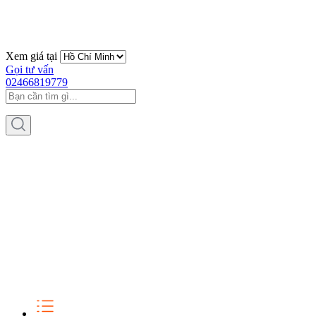
Xem giá tại
Gọi tư vấn
02466819779