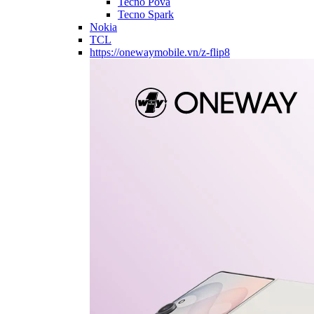
Tecno Pova
Tecno Spark
Nokia
TCL
https://onewaymobile.vn/z-flip8