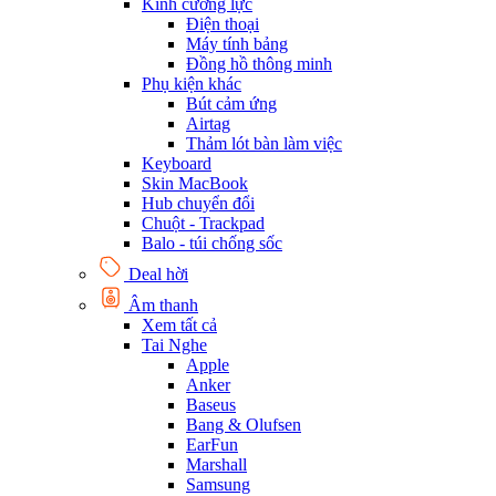
Kính cường lực
Điện thoại
Máy tính bảng
Đồng hồ thông minh
Phụ kiện khác
Bút cảm ứng
Airtag
Thảm lót bàn làm việc
Keyboard
Skin MacBook
Hub chuyển đổi
Chuột - Trackpad
Balo - túi chống sốc
Deal hời
Âm thanh
Xem tất cả
Tai Nghe
Apple
Anker
Baseus
Bang & Olufsen
EarFun
Marshall
Samsung