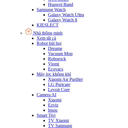
Huawei Band
Samsung Watch
Galaxy Watch Ultra
Galaxy Watch 8
KIESLECT
Nhà thông minh
Xem tất cả
Robot hút bụi
Dreame
Vacuum Mop
Roborock
Viomi
Ecovacs
Máy lọc không khí
Xiaomi Air Purifier
LG Puricare
Levoit Core
Camera AI
Xiaomi
Ezviz
Imou
Smart Tivi
TV Xiaomi
TV Samsung