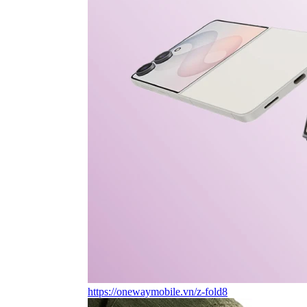
https://onewaymobile.vn/z-fold8