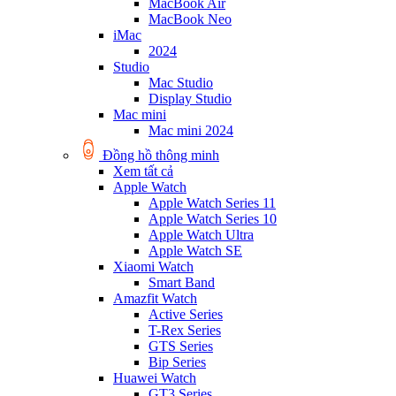
MacBook Air
MacBook Neo
iMac
2024
Studio
Mac Studio
Display Studio
Mac mini
Mac mini 2024
Đồng hồ thông minh
Xem tất cả
Apple Watch
Apple Watch Series 11
Apple Watch Series 10
Apple Watch Ultra
Apple Watch SE
Xiaomi Watch
Smart Band
Amazfit Watch
Active Series
T-Rex Series
GTS Series
Bip Series
Huawei Watch
GT3 Series