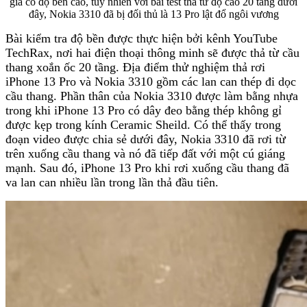
giá có độ bền cao, tuy nhiên với bài test thả từ độ cao 20 tầng dưới
đây, Nokia 3310 đã bị đối thủ là 13 Pro lật đổ ngôi vương
Bài kiểm tra độ bền được thực hiện bởi kênh YouTube
TechRax, nơi hai điện thoại thông minh sẽ được thả từ cầu
thang xoắn ốc 20 tầng. Địa điểm thử nghiệm thả rơi
iPhone 13 Pro và Nokia 3310 gồm các lan can thép đi dọc
cầu thang. Phần thân của Nokia 3310 được làm bằng nhựa
trong khi iPhone 13 Pro có dây đeo bằng thép không gỉ
được kẹp trong kính Ceramic Sheild. Có thể thấy trong
đoạn video được chia sẻ dưới đây, Nokia 3310 đã rơi từ
trên xuống cầu thang và nó đã tiếp đất với một cú giáng
mạnh. Sau đó, iPhone 13 Pro khi rơi xuống cầu thang đã
va lan can nhiều lần trong lần thả đầu tiên.