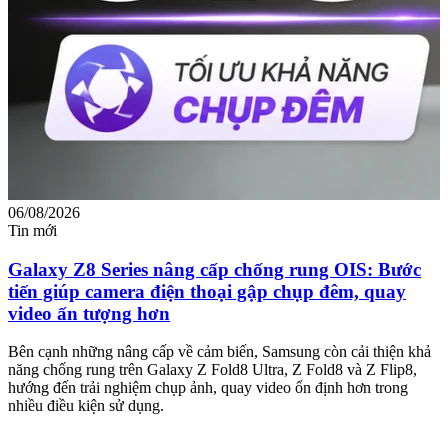
06/08/2026
0
Tin mới
T
Galaxy Z8 Series nâng cấp chống rung OIS: Bước
tiến giúp camera điện thoại gập chụp đêm, quay
video ấn tượng hơn
M
m
Bên cạnh những nâng cấp về cảm biến, Samsung còn cải thiện khả
n
năng chống rung trên Galaxy Z Fold8 Ultra, Z Fold8 và Z Flip8,
hướng đến trải nghiệm chụp ảnh, quay video ổn định hơn trong
nhiều điều kiện sử dụng.