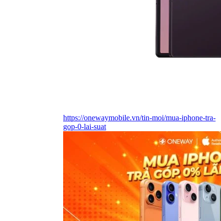
https://onewaymobile.vn/tin-moi/mua-iphone-tra-
gop-0-lai-suat