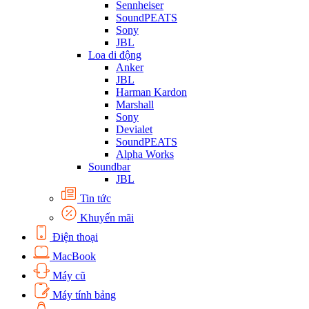
Sennheiser
SoundPEATS
Sony
JBL
Loa di động
Anker
JBL
Harman Kardon
Marshall
Sony
Devialet
SoundPEATS
Alpha Works
Soundbar
JBL
Tin tức
Khuyến mãi
Điện thoại
MacBook
Máy cũ
Máy tính bảng