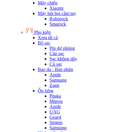
Máy chiếu
Xiaomi
Máy hút bụi cầm tay
Roborock
Smarock
Phụ kiện
Xem tất cả
Bộ sạc
Pin dự phòng
Cáp sạc
Sạc không dây
Củ sạc
Bao da - Bàn phím
Apple
Samsung
Zagg
Ốp lưng
Pitaka
Mipow
Apple
UAG
Gear4
Spigen
Samsung