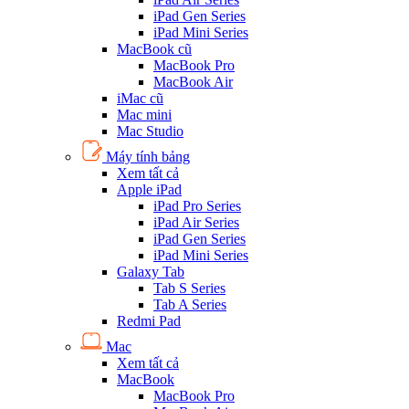
iPad Gen Series
iPad Mini Series
MacBook cũ
MacBook Pro
MacBook Air
iMac cũ
Mac mini
Mac Studio
Máy tính bảng
Xem tất cả
Apple iPad
iPad Pro Series
iPad Air Series
iPad Gen Series
iPad Mini Series
Galaxy Tab
Tab S Series
Tab A Series
Redmi Pad
Mac
Xem tất cả
MacBook
MacBook Pro