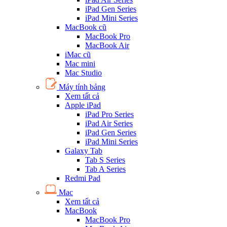
iPad Gen Series
iPad Mini Series
MacBook cũ
MacBook Pro
MacBook Air
iMac cũ
Mac mini
Mac Studio
Máy tính bảng
Xem tất cả
Apple iPad
iPad Pro Series
iPad Air Series
iPad Gen Series
iPad Mini Series
Galaxy Tab
Tab S Series
Tab A Series
Redmi Pad
Mac
Xem tất cả
MacBook
MacBook Pro