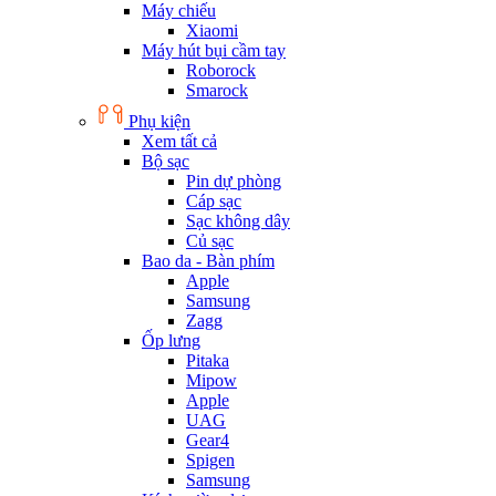
Máy chiếu
Xiaomi
Máy hút bụi cầm tay
Roborock
Smarock
Phụ kiện
Xem tất cả
Bộ sạc
Pin dự phòng
Cáp sạc
Sạc không dây
Củ sạc
Bao da - Bàn phím
Apple
Samsung
Zagg
Ốp lưng
Pitaka
Mipow
Apple
UAG
Gear4
Spigen
Samsung