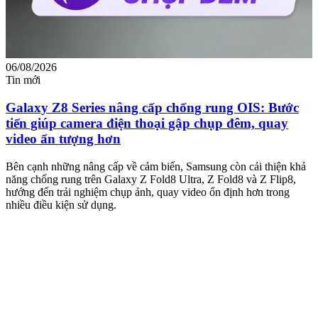
06/08/2026
0
Tin mới
T
Galaxy Z8 Series nâng cấp chống rung OIS: Bước
tiến giúp camera điện thoại gập chụp đêm, quay
video ấn tượng hơn
M
m
Bên cạnh những nâng cấp về cảm biến, Samsung còn cải thiện khả
n
năng chống rung trên Galaxy Z Fold8 Ultra, Z Fold8 và Z Flip8,
hướng đến trải nghiệm chụp ảnh, quay video ổn định hơn trong
nhiều điều kiện sử dụng.