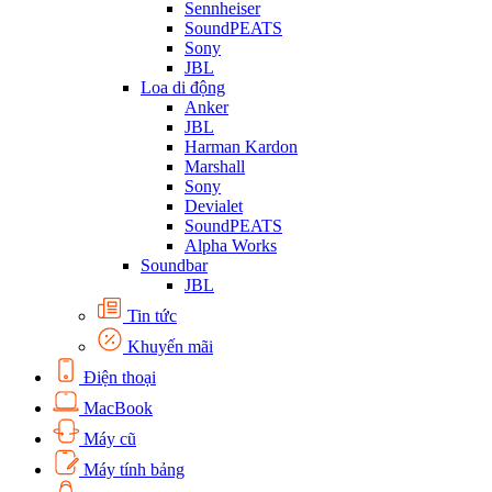
Sennheiser
SoundPEATS
Sony
JBL
Loa di động
Anker
JBL
Harman Kardon
Marshall
Sony
Devialet
SoundPEATS
Alpha Works
Soundbar
JBL
Tin tức
Khuyến mãi
Điện thoại
MacBook
Máy cũ
Máy tính bảng