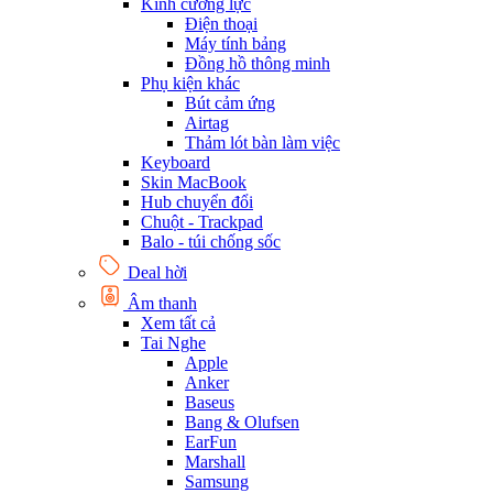
Kính cường lực
Điện thoại
Máy tính bảng
Đồng hồ thông minh
Phụ kiện khác
Bút cảm ứng
Airtag
Thảm lót bàn làm việc
Keyboard
Skin MacBook
Hub chuyển đổi
Chuột - Trackpad
Balo - túi chống sốc
Deal hời
Âm thanh
Xem tất cả
Tai Nghe
Apple
Anker
Baseus
Bang & Olufsen
EarFun
Marshall
Samsung