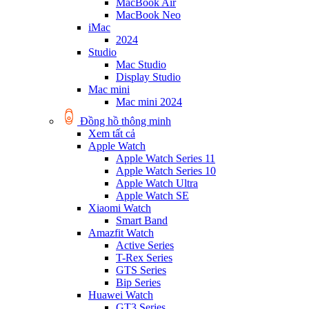
MacBook Air
MacBook Neo
iMac
2024
Studio
Mac Studio
Display Studio
Mac mini
Mac mini 2024
Đồng hồ thông minh
Xem tất cả
Apple Watch
Apple Watch Series 11
Apple Watch Series 10
Apple Watch Ultra
Apple Watch SE
Xiaomi Watch
Smart Band
Amazfit Watch
Active Series
T-Rex Series
GTS Series
Bip Series
Huawei Watch
GT3 Series