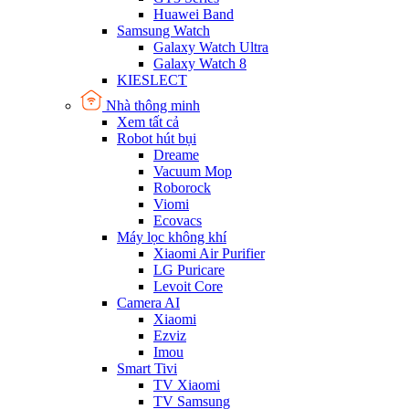
Huawei Band
Samsung Watch
Galaxy Watch Ultra
Galaxy Watch 8
KIESLECT
Nhà thông minh
Xem tất cả
Robot hút bụi
Dreame
Vacuum Mop
Roborock
Viomi
Ecovacs
Máy lọc không khí
Xiaomi Air Purifier
LG Puricare
Levoit Core
Camera AI
Xiaomi
Ezviz
Imou
Smart Tivi
TV Xiaomi
TV Samsung