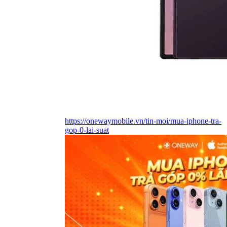
https://onewaymobile.vn/tin-moi/mua-iphone-tra-
gop-0-lai-suat