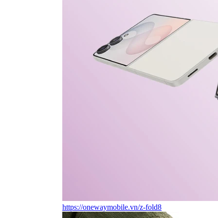
https://onewaymobile.vn/z-fold8