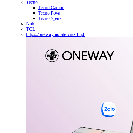
Tecno
Tecno Camon
Tecno Pova
Tecno Spark
Nokia
TCL
https://onewaymobile.vn/z-flip8