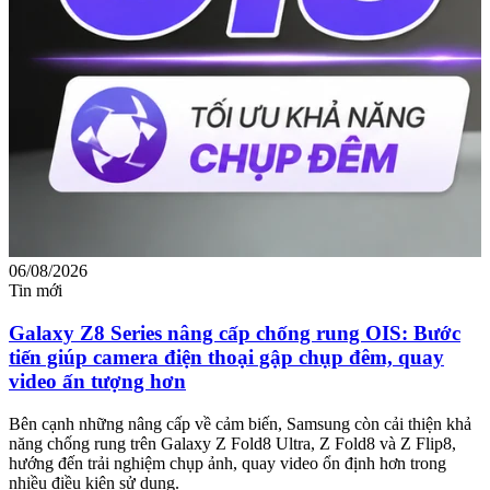
06/08/2026
0
Tin mới
T
Galaxy Z8 Series nâng cấp chống rung OIS: Bước
tiến giúp camera điện thoại gập chụp đêm, quay
video ấn tượng hơn
M
m
Bên cạnh những nâng cấp về cảm biến, Samsung còn cải thiện khả
n
năng chống rung trên Galaxy Z Fold8 Ultra, Z Fold8 và Z Flip8,
hướng đến trải nghiệm chụp ảnh, quay video ổn định hơn trong
nhiều điều kiện sử dụng.