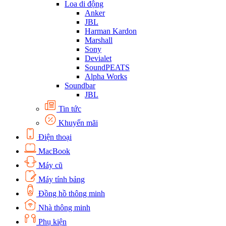
Loa di động
Anker
JBL
Harman Kardon
Marshall
Sony
Devialet
SoundPEATS
Alpha Works
Soundbar
JBL
Tin tức
Khuyến mãi
Điện thoại
MacBook
Máy cũ
Máy tính bảng
Đồng hồ thông minh
Nhà thông minh
Phụ kiện