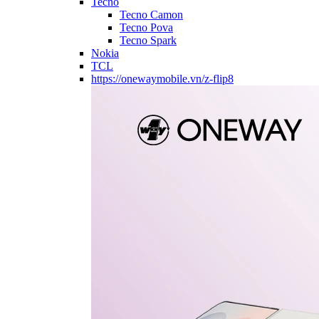
Tecno
Tecno Camon
Tecno Pova
Tecno Spark
Nokia
TCL
https://onewaymobile.vn/z-flip8