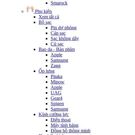
Smarock
Phụ kiện
Xem tất cả
Bộ sạc
Pin dự phòng
Cáp sạc
Sạc không dây
Củ sạc
Bao da - Bàn phím
Apple
Samsung
Zagg
Ốp lưng
Pitaka
Mipow
Apple
UAG
Gear4
Spigen
Samsung
Kính cường lực
Điện thoại
Máy tính bảng
Đồng hồ thông minh