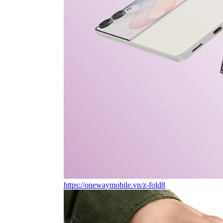
https://onewaymobile.vn/z-fold8