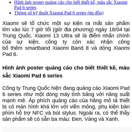
Hình ảnh poster quảng cáo cho biết thiết kế, màu sắc Xiaomi
Pad 6 series
Thông số kỹ thuật Xiaomi Pad 6 series (tin đồn)
Xiaomi sẽ tổ chức m
ột sự kiện ra mắt sản phẩm
lớn
vào lúc 7 giờ tối (giờ địa phương) ngày 18/04 tại
Trung Quốc. Xiaomi 13 Ultra sẽ là điểm nhấn chính
của sự kiện, công ty còn xác nhận công
bố thêm smartband Xiaomi Band 8 và dòng Xiaomi
Pad 6.
Hình ảnh poster quảng cáo cho biết thiết kế, màu
sắc Xiaomi Pad 6 series
Công ty Trung Quốc hiện đang quảng cáo Xiaomi Pad
6 series như một dòng máy tính bảng với năng suất
mạnh mẽ. Áp phích quảng cáo của hãng mô tả thiết
bị có màn hình khá lớn với viền mỏng, phụ kiện bàn
phím hỗ trợ NFC và bút stylus. Ngoài ra, có thể thấy
sản phẩm sẽ có sẵn ba màu: Đen, Vàng và Xanh.