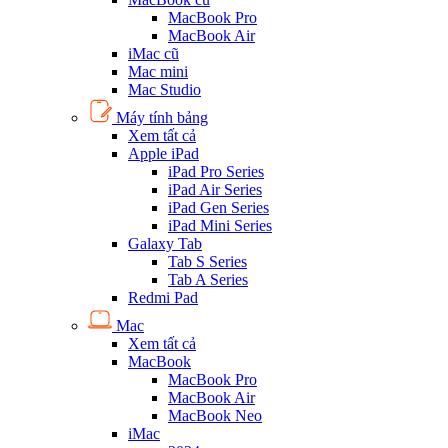
MacBook Pro
MacBook Air
iMac cũ
Mac mini
Mac Studio
Máy tính bảng
Xem tất cả
Apple iPad
iPad Pro Series
iPad Air Series
iPad Gen Series
iPad Mini Series
Galaxy Tab
Tab S Series
Tab A Series
Redmi Pad
Mac
Xem tất cả
MacBook
MacBook Pro
MacBook Air
MacBook Neo
iMac