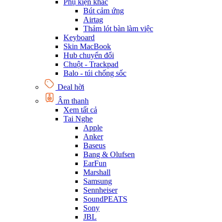
Phụ kiện khác
Bút cảm ứng
Airtag
Thảm lót bàn làm việc
Keyboard
Skin MacBook
Hub chuyển đổi
Chuột - Trackpad
Balo - túi chống sốc
Deal hời
Âm thanh
Xem tất cả
Tai Nghe
Apple
Anker
Baseus
Bang & Olufsen
EarFun
Marshall
Samsung
Sennheiser
SoundPEATS
Sony
JBL