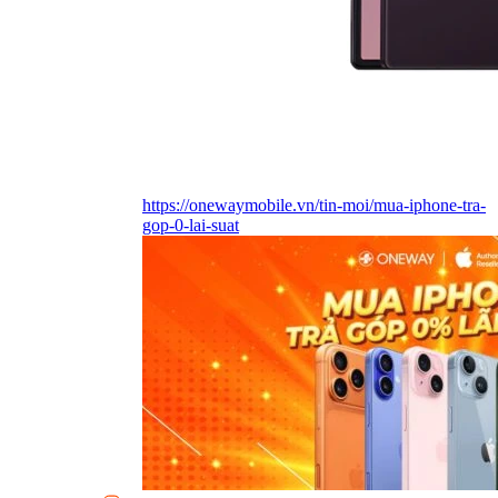
https://onewaymobile.vn/tin-moi/mua-iphone-tra-
gop-0-lai-suat