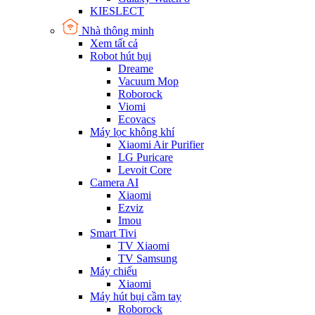
KIESLECT
Nhà thông minh
Xem tất cả
Robot hút bụi
Dreame
Vacuum Mop
Roborock
Viomi
Ecovacs
Máy lọc không khí
Xiaomi Air Purifier
LG Puricare
Levoit Core
Camera AI
Xiaomi
Ezviz
Imou
Smart Tivi
TV Xiaomi
TV Samsung
Máy chiếu
Xiaomi
Máy hút bụi cầm tay
Roborock