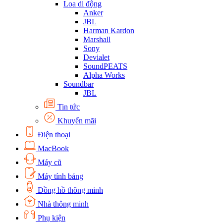
Loa di động
Anker
JBL
Harman Kardon
Marshall
Sony
Devialet
SoundPEATS
Alpha Works
Soundbar
JBL
Tin tức
Khuyến mãi
Điện thoại
MacBook
Máy cũ
Máy tính bảng
Đồng hồ thông minh
Nhà thông minh
Phụ kiện