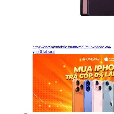
https://onewaymobile.vn/tin-moi/mua-iphone-tra-
gop-0-lai-suat