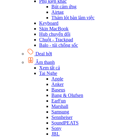
Phụ kiện khác
Bút cảm ứng
Airtag
Thảm lót bàn làm việc
Keyboard
Skin MacBook
Hub chuyển đổi
Chuột - Trackpad
Balo - túi chống sốc
Deal hời
Âm thanh
Xem tất cả
Tai Nghe
Apple
Anker
Baseus
Bang & Olufsen
EarFun
Marshall
Samsung
Sennheiser
SoundPEATS
Sony
JBL