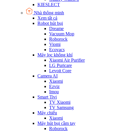
KIESLECT
Nhà thông minh
Xem tất cả
Robot hút bụi
Dreame
Vacuum Mop
Roborock
Viomi
Ecovacs
Máy lọc không khí
Xiaomi Air Purifier
LG Puricare
Levoit Core
Camera AI
Xiaomi
Ezviz
Imou
Smart Tivi
TV Xiaomi
TV Samsung
Máy chiếu
Xiaomi
Máy hút bụi cầm tay
Roborock