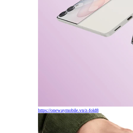
https://onewaymobile.vn/z-fold8