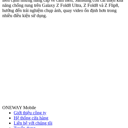
Bên cạnh những nâng cấp về cảm biến, Samsung còn cải thiện khả
n
năng chống rung trên Galaxy Z Fold8 Ultra, Z Fold8 và Z Flip8,
hướng đến trải nghiệm chụp ảnh, quay video ổn định hơn trong
nhiều điều kiện sử dụng.
ONEWAY Mobile
Giới thiệu công ty
Hệ thống cửa hàng
Liên hệ với chúng tôi