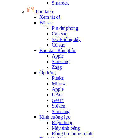
Smarock
Phụ kiện
Xem tất cả
Bộ sạc
Pin dự phòng
Cáp sạc
Sạc không dây
Củ sạc
Bao da - Bàn phím
Apple
Samsung
Zagg
Ốp lưng
Pitaka
Mipow
Apple
UAG
Gear4
Spigen
Samsung
Kính cường lực
Điện thoại
Máy tính bảng
Đồng hồ thông minh