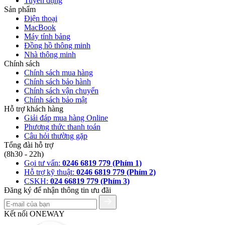
Tuyển dụng
Sản phẩm
Điện thoại
MacBook
Máy tính bảng
Đồng hồ thông minh
Nhà thông minh
Chính sách
Chính sách mua hàng
Chính sách bảo hành
Chính sách vận chuyển
Chính sách bảo mật
Hỗ trợ khách hàng
Giải đáp mua hàng Online
Phương thức thanh toán
Câu hỏi thường gặp
Tổng đài hỗ trợ
(8h30 - 22h)
Gọi tư vấn:
0246 6819 779 (Phím 1)
Hỗ trợ kỹ thuật:
0246 6819 779 (Phím 2)
CSKH:
024 66819 779 (Phím 3)
Đăng ký để nhận thông tin ưu đãi
Kết nối ONEWAY