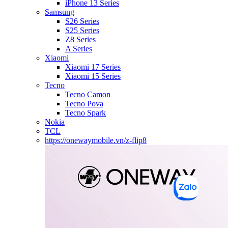
iPhone 13 Series
Samsung
S26 Series
S25 Series
Z8 Series
A Series
Xiaomi
Xiaomi 17 Series
Xiaomi 15 Series
Tecno
Tecno Camon
Tecno Pova
Tecno Spark
Nokia
TCL
https://onewaymobile.vn/z-flip8