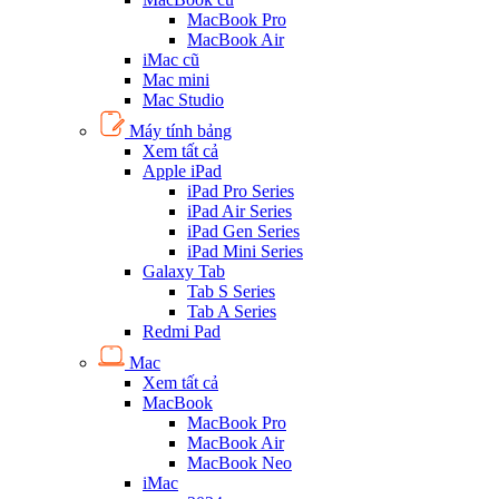
MacBook Pro
MacBook Air
iMac cũ
Mac mini
Mac Studio
Máy tính bảng
Xem tất cả
Apple iPad
iPad Pro Series
iPad Air Series
iPad Gen Series
iPad Mini Series
Galaxy Tab
Tab S Series
Tab A Series
Redmi Pad
Mac
Xem tất cả
MacBook
MacBook Pro
MacBook Air
MacBook Neo
iMac