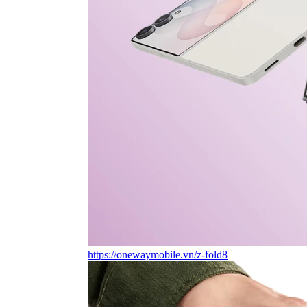
https://onewaymobile.vn/z-fold8