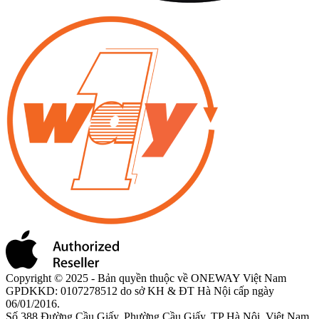
Copyright © 2025 - Bản quyền thuộc về ONEWAY Việt Nam
GPDKKD: 0107278512 do sở KH & ĐT Hà Nội cấp ngày
06/01/2016.
Số 388 Đường Cầu Giấy, Phường Cầu Giấy, TP Hà Nội, Việt Nam