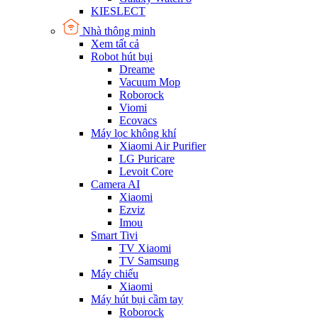
KIESLECT
Nhà thông minh
Xem tất cả
Robot hút bụi
Dreame
Vacuum Mop
Roborock
Viomi
Ecovacs
Máy lọc không khí
Xiaomi Air Purifier
LG Puricare
Levoit Core
Camera AI
Xiaomi
Ezviz
Imou
Smart Tivi
TV Xiaomi
TV Samsung
Máy chiếu
Xiaomi
Máy hút bụi cầm tay
Roborock