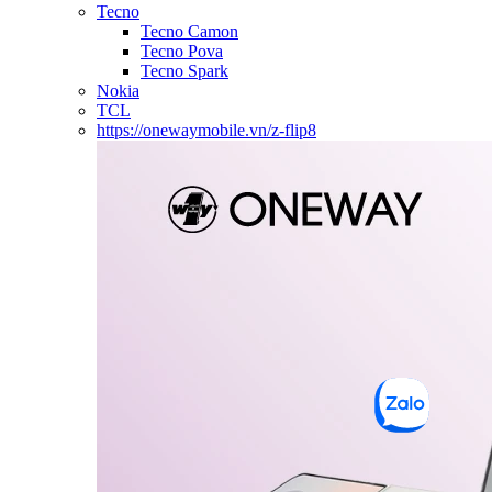
Tecno
Tecno Camon
Tecno Pova
Tecno Spark
Nokia
TCL
https://onewaymobile.vn/z-flip8