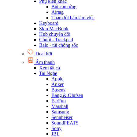
Phụ kiện khác
Bút cảm ứng
Airtag
Thảm lót bàn làm việc
Keyboard
Skin MacBook
Hub chuyển đổi
Chuột - Trackpad
Balo - túi chống sốc
Deal hời
Âm thanh
Xem tất cả
Tai Nghe
Apple
Anker
Baseus
Bang & Olufsen
EarFun
Marshall
Samsung
Sennheiser
SoundPEATS
Sony
JBL