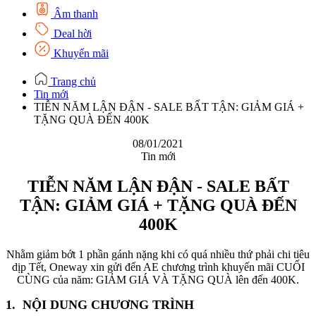
Âm thanh
Deal hời
Khuyến mãi
Trang chủ
Tin mới
TIỄN NĂM LẬN ĐẬN - SALE BẤT TẬN: GIẢM GIÁ +
TẶNG QUÀ ĐẾN 400K
08/01/2021
Tin mới
TIỄN NĂM LẬN ĐẬN - SALE BẤT
TẬN: GIẢM GIÁ + TẶNG QUÀ ĐẾN
400K
Nhằm giảm bớt 1 phần gánh nặng khi có quá nhiều thứ phải chi tiêu
dịp Tết, Oneway xin gửi đến AE chương trình khuyến mãi CUỐI
CÙNG của năm: GIẢM GIÁ VÀ TẶNG QUÀ lên đến 400K.
1. NỘI DUNG CHƯƠNG TRÌNH