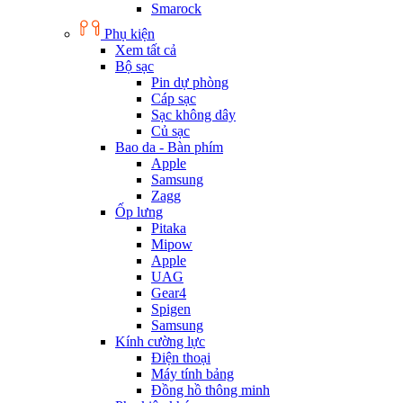
Smarock
Phụ kiện
Xem tất cả
Bộ sạc
Pin dự phòng
Cáp sạc
Sạc không dây
Củ sạc
Bao da - Bàn phím
Apple
Samsung
Zagg
Ốp lưng
Pitaka
Mipow
Apple
UAG
Gear4
Spigen
Samsung
Kính cường lực
Điện thoại
Máy tính bảng
Đồng hồ thông minh