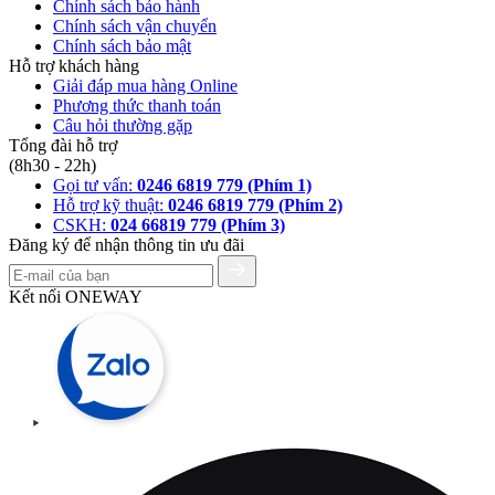
Chính sách bảo hành
Chính sách vận chuyển
Chính sách bảo mật
Hỗ trợ khách hàng
Giải đáp mua hàng Online
Phương thức thanh toán
Câu hỏi thường gặp
Tổng đài hỗ trợ
(8h30 - 22h)
Gọi tư vấn:
0246 6819 779 (Phím 1)
Hỗ trợ kỹ thuật:
0246 6819 779 (Phím 2)
CSKH:
024 66819 779 (Phím 3)
Đăng ký để nhận thông tin ưu đãi
Kết nối ONEWAY