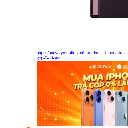
https://onewaymobile.vn/tin-moi/mua-iphone-tra-
gop-0-lai-suat