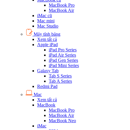
MacBook Pro
MacBook Air
iMac cũ
Mac mini
Mac Studio
Máy tính bảng
Xem tất cả
Apple iPad
iPad Pro Series
iPad Air Series
iPad Gen Series
iPad Mini Series
Galaxy Tab
Tab S Series
Tab A Series
Redmi Pad
Mac
Xem tất cả
MacBook
MacBook Pro
MacBook Air
MacBook Neo
iMac