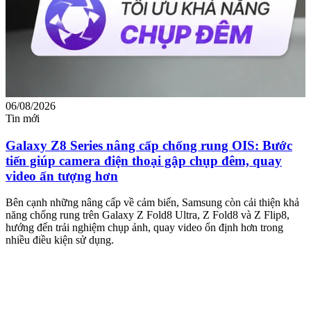
06/08/2026
0
Tin mới
T
Galaxy Z8 Series nâng cấp chống rung OIS: Bước
tiến giúp camera điện thoại gập chụp đêm, quay
video ấn tượng hơn
M
m
Bên cạnh những nâng cấp về cảm biến, Samsung còn cải thiện khả
n
năng chống rung trên Galaxy Z Fold8 Ultra, Z Fold8 và Z Flip8,
hướng đến trải nghiệm chụp ảnh, quay video ổn định hơn trong
nhiều điều kiện sử dụng.