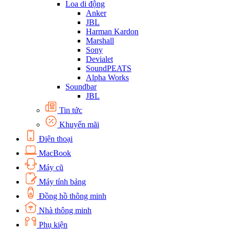
Loa di động
Anker
JBL
Harman Kardon
Marshall
Sony
Devialet
SoundPEATS
Alpha Works
Soundbar
JBL
Tin tức
Khuyến mãi
Điện thoại
MacBook
Máy cũ
Máy tính bảng
Đồng hồ thông minh
Nhà thông minh
Phụ kiện