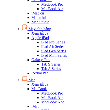
MacBook Pro
MacBook Air
iMac cũ
Mac mini
Mac Studio
Máy tính bảng
Xem tất cả
Apple iPad
iPad Pro Series
iPad Air Series
iPad Gen Series
iPad Mini Series
Galaxy Tab
Tab S Series
Tab A Series
Redmi Pad
Mac
Xem tất cả
MacBook
MacBook Pro
MacBook Air
MacBook Neo
iMac