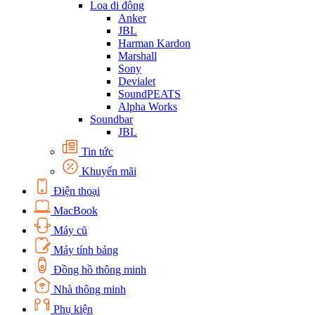
Loa di động
Anker
JBL
Harman Kardon
Marshall
Sony
Devialet
SoundPEATS
Alpha Works
Soundbar
JBL
Tin tức
Khuyến mãi
Điện thoại
MacBook
Máy cũ
Máy tính bảng
Đồng hồ thông minh
Nhà thông minh
Phụ kiện