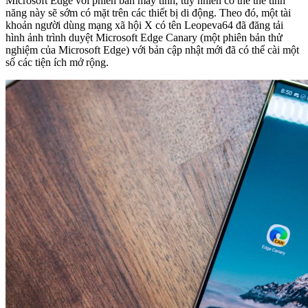
Microsoft Edge với phiên bản máy tính, tuy nhiên có thể thể tính
năng này sẽ sớm có mặt trên các thiết bị di động. Theo đó, một tài
khoản người dùng mạng xã hội X có tên Leopeva64 đã đăng tải
hình ảnh trình duyệt Microsoft Edge Canary (một phiên bản thử
nghiệm của Microsoft Edge) với bản cập nhật mới đã có thể cài một
số các tiện ích mở rộng.