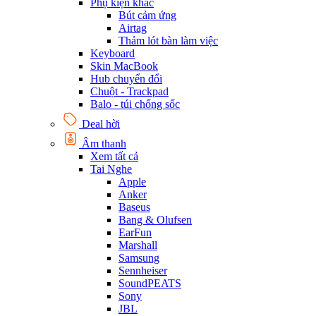
Phụ kiện khác
Bút cảm ứng
Airtag
Thảm lót bàn làm việc
Keyboard
Skin MacBook
Hub chuyển đổi
Chuột - Trackpad
Balo - túi chống sốc
Deal hời
Âm thanh
Xem tất cả
Tai Nghe
Apple
Anker
Baseus
Bang & Olufsen
EarFun
Marshall
Samsung
Sennheiser
SoundPEATS
Sony
JBL