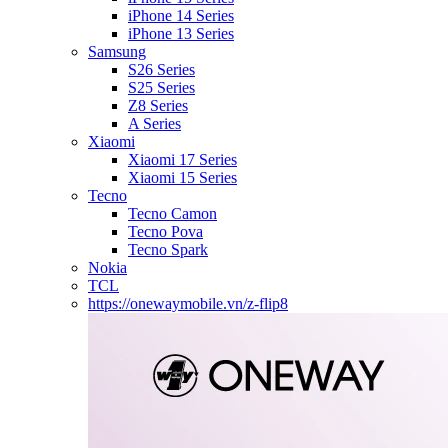
iPhone 14 Series
iPhone 13 Series
Samsung
S26 Series
S25 Series
Z8 Series
A Series
Xiaomi
Xiaomi 17 Series
Xiaomi 15 Series
Tecno
Tecno Camon
Tecno Pova
Tecno Spark
Nokia
TCL
https://onewaymobile.vn/z-flip8