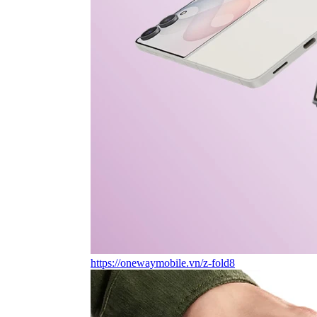
https://onewaymobile.vn/z-fold8