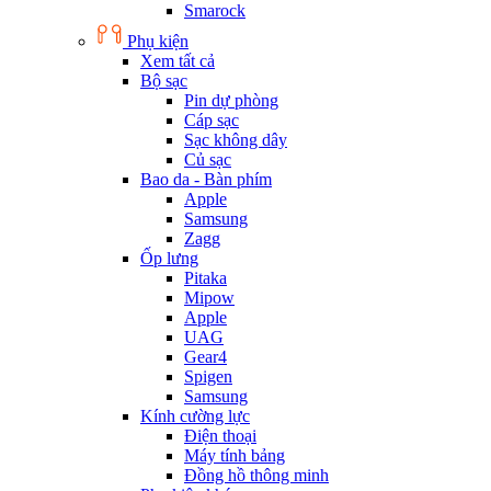
Smarock
Phụ kiện
Xem tất cả
Bộ sạc
Pin dự phòng
Cáp sạc
Sạc không dây
Củ sạc
Bao da - Bàn phím
Apple
Samsung
Zagg
Ốp lưng
Pitaka
Mipow
Apple
UAG
Gear4
Spigen
Samsung
Kính cường lực
Điện thoại
Máy tính bảng
Đồng hồ thông minh