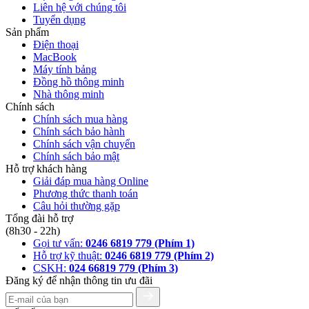
Liên hệ với chúng tôi
Tuyển dụng
Sản phẩm
Điện thoại
MacBook
Máy tính bảng
Đồng hồ thông minh
Nhà thông minh
Chính sách
Chính sách mua hàng
Chính sách bảo hành
Chính sách vận chuyển
Chính sách bảo mật
Hỗ trợ khách hàng
Giải đáp mua hàng Online
Phương thức thanh toán
Câu hỏi thường gặp
Tổng đài hỗ trợ
(8h30 - 22h)
Gọi tư vấn:
0246 6819 779 (Phím 1)
Hỗ trợ kỹ thuật:
0246 6819 779 (Phím 2)
CSKH:
024 66819 779 (Phím 3)
Đăng ký để nhận thông tin ưu đãi