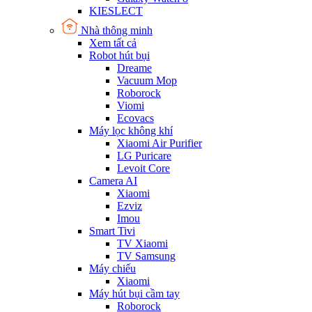
KIESLECT
Nhà thông minh
Xem tất cả
Robot hút bụi
Dreame
Vacuum Mop
Roborock
Viomi
Ecovacs
Máy lọc không khí
Xiaomi Air Purifier
LG Puricare
Levoit Core
Camera AI
Xiaomi
Ezviz
Imou
Smart Tivi
TV Xiaomi
TV Samsung
Máy chiếu
Xiaomi
Máy hút bụi cầm tay
Roborock