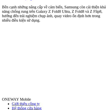
M
m
Bên cạnh những nâng cấp về cảm biến, Samsung còn cải thiện khả
n
năng chống rung trên Galaxy Z Fold8 Ultra, Z Fold8 và Z Flip8,
hướng đến trải nghiệm chụp ảnh, quay video ổn định hơn trong
nhiều điều kiện sử dụng.
ONEWAY Mobile
Giới thiệu công ty
Hệ thống cửa hàng