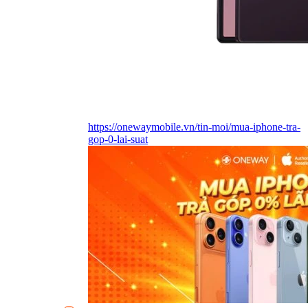
https://onewaymobile.vn/tin-moi/mua-iphone-tra-
gop-0-lai-suat