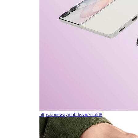
https://onewaymobile.vn/z-fold8