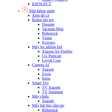
KIESLECT
Nhà thông minh
Xem tất cả
Robot hút bụi
Dreame
Vacuum Mop
Roborock
Viomi
Ecovacs
Máy lọc không khí
Xiaomi Air Purifier
LG Puricare
Levoit Core
Camera AI
Xiaomi
Ezviz
Imou
Smart Tivi
TV Xiaomi
TV Samsung
Máy chiếu
Xiaomi
Máy hút bụi cầm tay
Roborock