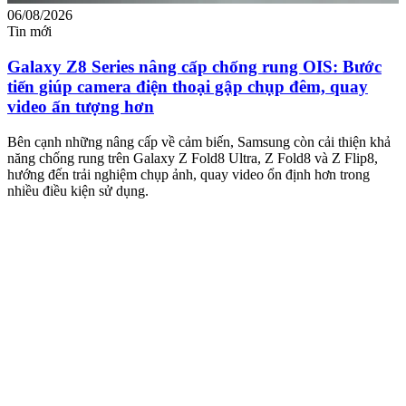
06/08/2026
0
Tin mới
T
Galaxy Z8 Series nâng cấp chống rung OIS: Bước
tiến giúp camera điện thoại gập chụp đêm, quay
video ấn tượng hơn
M
m
Bên cạnh những nâng cấp về cảm biến, Samsung còn cải thiện khả
n
năng chống rung trên Galaxy Z Fold8 Ultra, Z Fold8 và Z Flip8,
hướng đến trải nghiệm chụp ảnh, quay video ổn định hơn trong
nhiều điều kiện sử dụng.