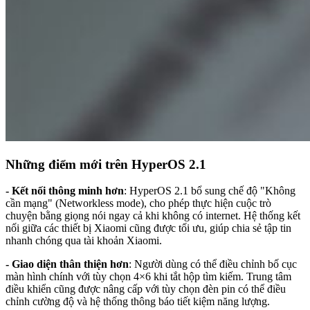
Những điểm mới trên HyperOS 2.1
- Kết nối thông minh hơn
: HyperOS 2.1 bổ sung chế độ "Không
cần mạng" (Networkless mode), cho phép thực hiện cuộc trò
chuyện bằng giọng nói ngay cả khi không có internet. Hệ thống kết
nối giữa các thiết bị Xiaomi cũng được tối ưu, giúp chia sẻ tập tin
nhanh chóng qua tài khoản Xiaomi.
- Giao diện thân thiện hơn
: Người dùng có thể điều chỉnh bố cục
màn hình chính với tùy chọn 4×6 khi tắt hộp tìm kiếm. Trung tâm
điều khiển cũng được nâng cấp với tùy chọn đèn pin có thể điều
chỉnh cường độ và hệ thống thông báo tiết kiệm năng lượng.