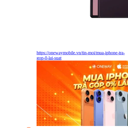
https://onewaymobile.vn/tin-moi/mua-iphone-tra-
gop-0-lai-suat