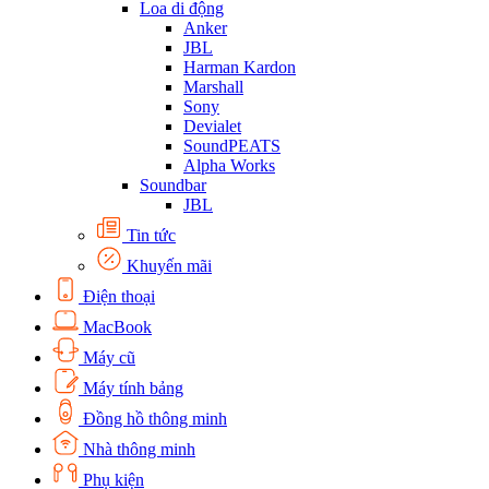
Loa di động
Anker
JBL
Harman Kardon
Marshall
Sony
Devialet
SoundPEATS
Alpha Works
Soundbar
JBL
Tin tức
Khuyến mãi
Điện thoại
MacBook
Máy cũ
Máy tính bảng
Đồng hồ thông minh
Nhà thông minh
Phụ kiện