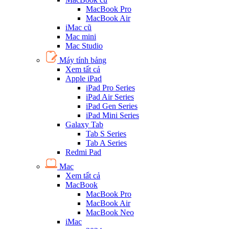
MacBook Pro
MacBook Air
iMac cũ
Mac mini
Mac Studio
Máy tính bảng
Xem tất cả
Apple iPad
iPad Pro Series
iPad Air Series
iPad Gen Series
iPad Mini Series
Galaxy Tab
Tab S Series
Tab A Series
Redmi Pad
Mac
Xem tất cả
MacBook
MacBook Pro
MacBook Air
MacBook Neo
iMac