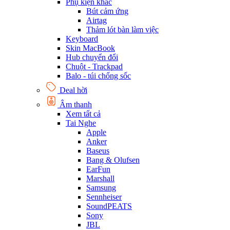
Phụ kiện khác
Bút cảm ứng
Airtag
Thảm lót bàn làm việc
Keyboard
Skin MacBook
Hub chuyển đổi
Chuột - Trackpad
Balo - túi chống sốc
Deal hời
Âm thanh
Xem tất cả
Tai Nghe
Apple
Anker
Baseus
Bang & Olufsen
EarFun
Marshall
Samsung
Sennheiser
SoundPEATS
Sony
JBL