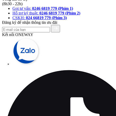
(8h30 - 22h)
Gọi tư vấn:
0246 6819 779 (Phím 1)
Hỗ trợ kỹ thuật:
0246 6819 779 (Phím 2)
CSKH:
024 66819 779 (Phím 3)
Đăng ký để nhận thông tin ưu đãi
Kết nối ONEWAY