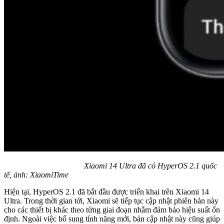
Xiaomi 14 Ultra đã có HyperOS 2.1 quốc
tế, ảnh: XiaomiTime
Hiện tại, HyperOS 2.1 đã bắt đầu được triển khai trên Xiaomi 14
Ultra. Trong thời gian tới, Xiaomi sẽ tiếp tục cập nhật phiên bản này
cho các thiết bị khác theo từng giai đoạn nhằm đảm bảo hiệu suất ổn
định. Ngoài việc bổ sung tính năng mới, bản cập nhật này cũng giúp