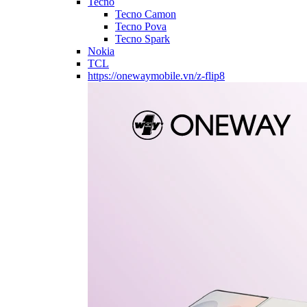
Tecno
Tecno Camon
Tecno Pova
Tecno Spark
Nokia
TCL
https://onewaymobile.vn/z-flip8