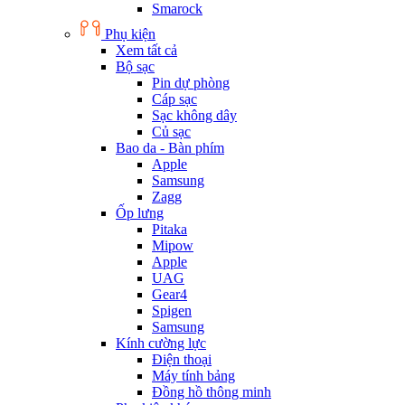
Smarock
Phụ kiện
Xem tất cả
Bộ sạc
Pin dự phòng
Cáp sạc
Sạc không dây
Củ sạc
Bao da - Bàn phím
Apple
Samsung
Zagg
Ốp lưng
Pitaka
Mipow
Apple
UAG
Gear4
Spigen
Samsung
Kính cường lực
Điện thoại
Máy tính bảng
Đồng hồ thông minh