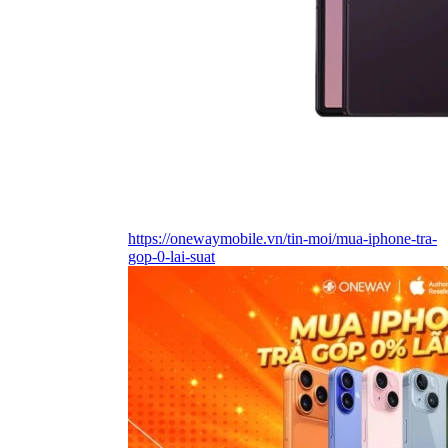
https://onewaymobile.vn/tin-moi/mua-iphone-tra-
gop-0-lai-suat