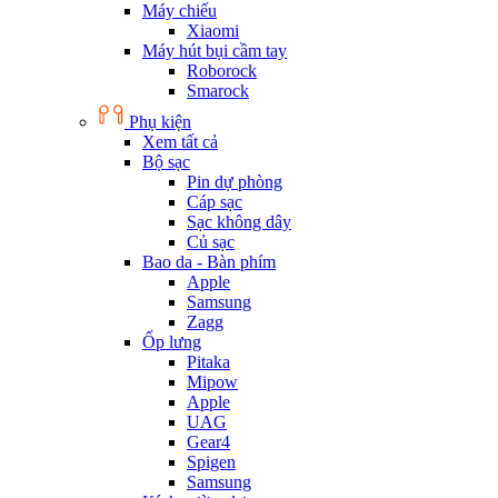
Máy chiếu
Xiaomi
Máy hút bụi cầm tay
Roborock
Smarock
Phụ kiện
Xem tất cả
Bộ sạc
Pin dự phòng
Cáp sạc
Sạc không dây
Củ sạc
Bao da - Bàn phím
Apple
Samsung
Zagg
Ốp lưng
Pitaka
Mipow
Apple
UAG
Gear4
Spigen
Samsung