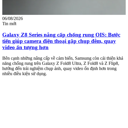
06/08/2026
0
Tin mới
T
Galaxy Z8 Series nâng cấp chống rung OIS: Bước
tiến giúp camera điện thoại gập chụp đêm, quay
video ấn tượng hơn
M
m
Bên cạnh những nâng cấp về cảm biến, Samsung còn cải thiện khả
n
năng chống rung trên Galaxy Z Fold8 Ultra, Z Fold8 và Z Flip8,
hướng đến trải nghiệm chụp ảnh, quay video ổn định hơn trong
nhiều điều kiện sử dụng.