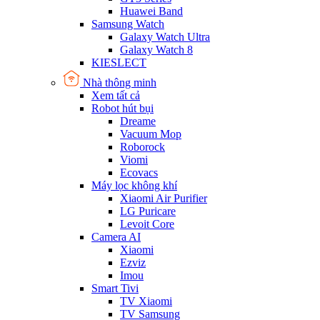
Huawei Band
Samsung Watch
Galaxy Watch Ultra
Galaxy Watch 8
KIESLECT
Nhà thông minh
Xem tất cả
Robot hút bụi
Dreame
Vacuum Mop
Roborock
Viomi
Ecovacs
Máy lọc không khí
Xiaomi Air Purifier
LG Puricare
Levoit Core
Camera AI
Xiaomi
Ezviz
Imou
Smart Tivi
TV Xiaomi
TV Samsung