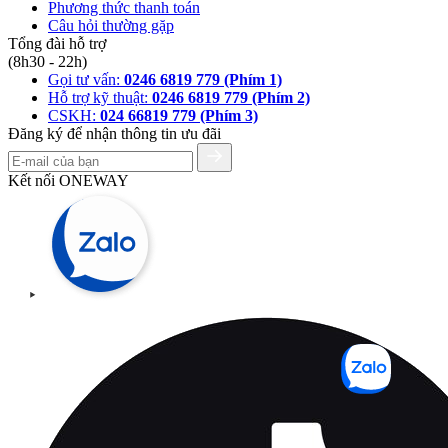
Phương thức thanh toán
Câu hỏi thường gặp
Tổng đài hỗ trợ
(8h30 - 22h)
Gọi tư vấn:
0246 6819 779 (Phím 1)
Hỗ trợ kỹ thuật:
0246 6819 779 (Phím 2)
CSKH:
024 66819 779 (Phím 3)
Đăng ký để nhận thông tin ưu đãi
Kết nối ONEWAY