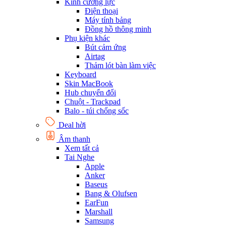
Kính cường lực
Điện thoại
Máy tính bảng
Đồng hồ thông minh
Phụ kiện khác
Bút cảm ứng
Airtag
Thảm lót bàn làm việc
Keyboard
Skin MacBook
Hub chuyển đổi
Chuột - Trackpad
Balo - túi chống sốc
Deal hời
Âm thanh
Xem tất cả
Tai Nghe
Apple
Anker
Baseus
Bang & Olufsen
EarFun
Marshall
Samsung