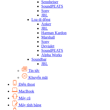
Sennheiser
SoundPEATS
Sony
JBL
Loa di động
Anker
JBL
Harman Kardon
Marshall
Sony
Devialet
SoundPEATS
Alpha Works
Soundbar
JBL
Tin tức
Khuyến mãi
Điện thoại
MacBook
Máy cũ
Máy tính bảng