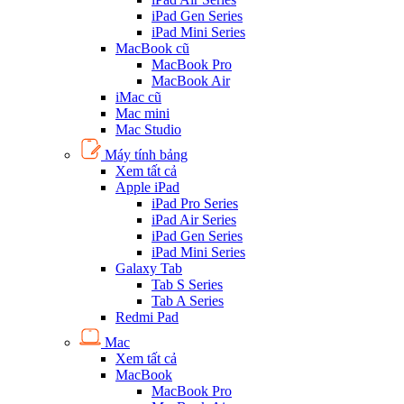
iPad Gen Series
iPad Mini Series
MacBook cũ
MacBook Pro
MacBook Air
iMac cũ
Mac mini
Mac Studio
Máy tính bảng
Xem tất cả
Apple iPad
iPad Pro Series
iPad Air Series
iPad Gen Series
iPad Mini Series
Galaxy Tab
Tab S Series
Tab A Series
Redmi Pad
Mac
Xem tất cả
MacBook
MacBook Pro