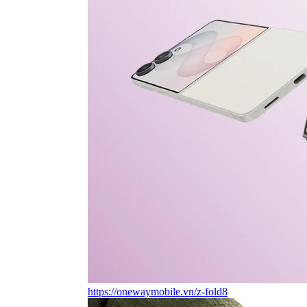
https://onewaymobile.vn/z-fold8