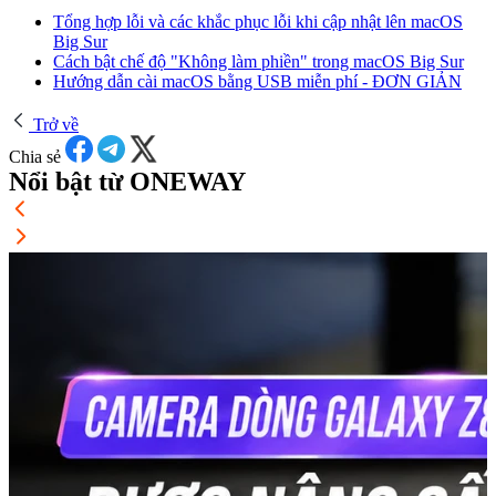
Tổng hợp lỗi và các khắc phục lỗi khi cập nhật lên macOS
Big Sur
Cách bật chế độ "Không làm phiền" trong macOS Big Sur
Hướng dẫn cài macOS bằng USB miễn phí - ĐƠN GIẢN
Trở về
Chia sẻ
Nổi bật từ ONEWAY