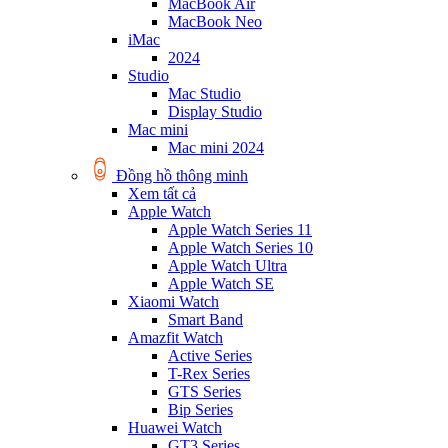
MacBook Air
MacBook Neo
iMac
2024
Studio
Mac Studio
Display Studio
Mac mini
Mac mini 2024
Đồng hồ thông minh
Xem tất cả
Apple Watch
Apple Watch Series 11
Apple Watch Series 10
Apple Watch Ultra
Apple Watch SE
Xiaomi Watch
Smart Band
Amazfit Watch
Active Series
T-Rex Series
GTS Series
Bip Series
Huawei Watch
GT3 Series