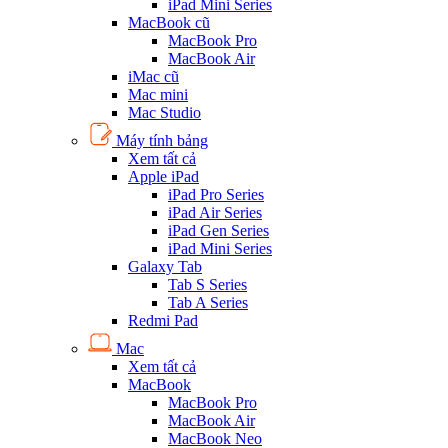
iPad Mini Series
MacBook cũ
MacBook Pro
MacBook Air
iMac cũ
Mac mini
Mac Studio
Máy tính bảng
Xem tất cả
Apple iPad
iPad Pro Series
iPad Air Series
iPad Gen Series
iPad Mini Series
Galaxy Tab
Tab S Series
Tab A Series
Redmi Pad
Mac
Xem tất cả
MacBook
MacBook Pro
MacBook Air
MacBook Neo