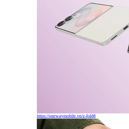
https://onewaymobile.vn/z-fold8