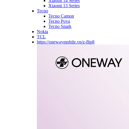
Xiaomi 14 Series
Xiaomi 13 Series
Tecno
Tecno Camon
Tecno Pova
Tecno Spark
Nokia
TCL
https://onewaymobile.vn/z-flip8