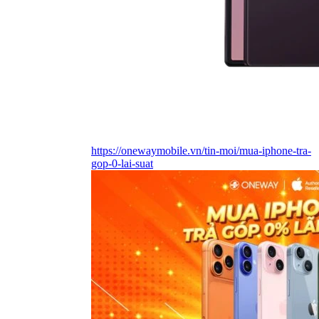
https://onewaymobile.vn/tin-moi/mua-iphone-tra-
gop-0-lai-suat