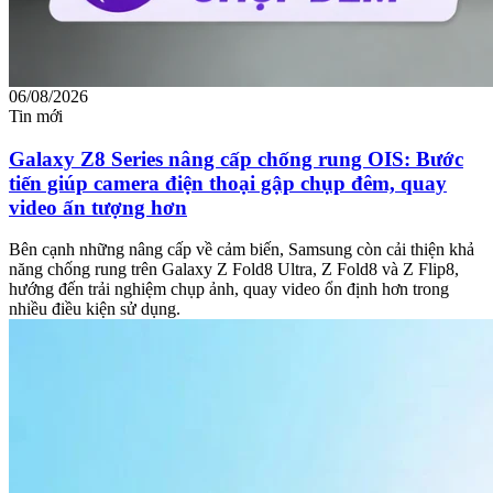
06/08/2026
Tin mới
Galaxy Z8 Series nâng cấp chống rung OIS: Bước
tiến giúp camera điện thoại gập chụp đêm, quay
video ấn tượng hơn
Bên cạnh những nâng cấp về cảm biến, Samsung còn cải thiện khả
năng chống rung trên Galaxy Z Fold8 Ultra, Z Fold8 và Z Flip8,
hướng đến trải nghiệm chụp ảnh, quay video ổn định hơn trong
nhiều điều kiện sử dụng.