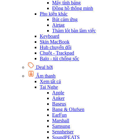
Máy tính bảng
Đồng hồ thông minh
Phụ kiện khác
Bút cảm ứng
Airtag
Thảm lót bàn làm việc
Keyboard
Skin MacBook
Hub chuyển đổi
Chuột - Trackpad
Balo - túi chống sốc
Deal hời
Âm thanh
Xem tất cả
Tai Nghe
Apple
Anker
Baseus
Bang & Olufsen
EarFun
Marshall
Samsung
Sennheiser
SoundPEATS