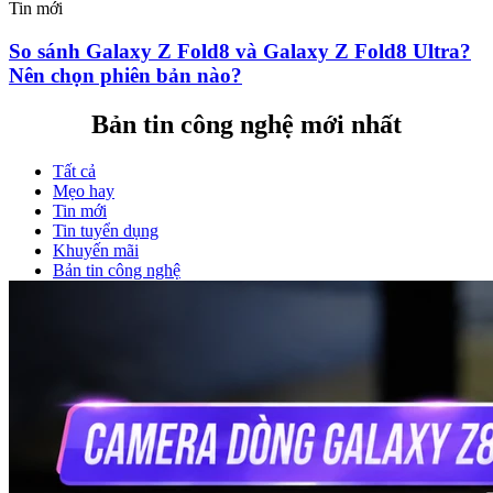
Tin mới
So sánh Galaxy Z Fold8 và Galaxy Z Fold8 Ultra?
Nên chọn phiên bản nào?
Bản tin công nghệ mới nhất
Tất cả
Mẹo hay
Tin mới
Tin tuyển dụng
Khuyến mãi
Bản tin công nghệ