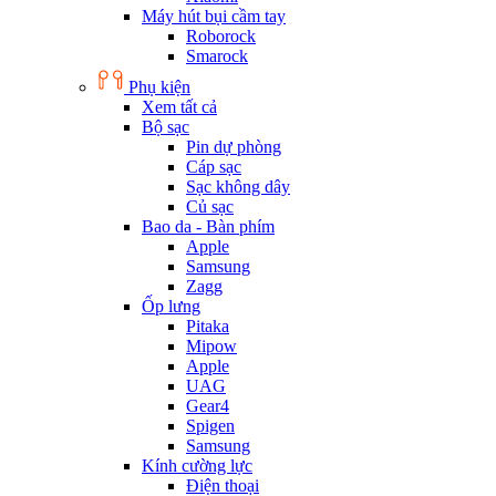
Máy hút bụi cầm tay
Roborock
Smarock
Phụ kiện
Xem tất cả
Bộ sạc
Pin dự phòng
Cáp sạc
Sạc không dây
Củ sạc
Bao da - Bàn phím
Apple
Samsung
Zagg
Ốp lưng
Pitaka
Mipow
Apple
UAG
Gear4
Spigen
Samsung
Kính cường lực
Điện thoại