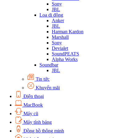
Sony
JBL
Loa di động
Anker
JBL
Harman Kardon
Marshall
Sony
Devialet
SoundPEATS
Alpha Works
Soundbar
JBL
Tin tức
Khuyến mãi
Điện thoại
MacBook
Máy cũ
Máy tính bảng
Đồng hồ thông minh