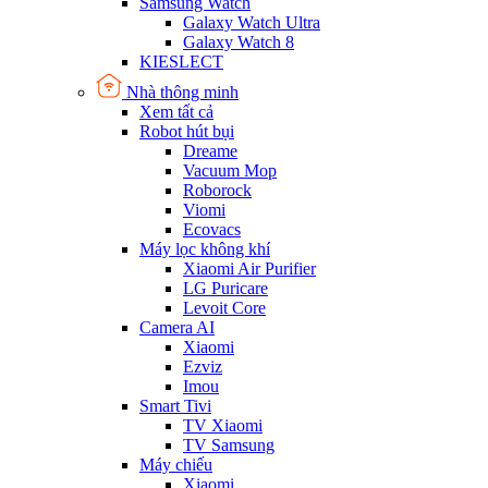
Samsung Watch
Galaxy Watch Ultra
Galaxy Watch 8
KIESLECT
Nhà thông minh
Xem tất cả
Robot hút bụi
Dreame
Vacuum Mop
Roborock
Viomi
Ecovacs
Máy lọc không khí
Xiaomi Air Purifier
LG Puricare
Levoit Core
Camera AI
Xiaomi
Ezviz
Imou
Smart Tivi
TV Xiaomi
TV Samsung
Máy chiếu
Xiaomi