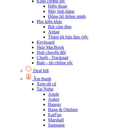
Kính cường lực
Điện thoại
Máy tính bảng
Đồng hồ thông minh
Phụ kiện khác
Bút cảm ứng
Airtag
Thảm lót bàn làm việc
Keyboard
Skin MacBook
Hub chuyển đổi
Chuột - Trackpad
Balo - túi chống sốc
Deal hời
Âm thanh
Xem tất cả
Tai Nghe
Apple
Anker
Baseus
Bang & Olufsen
EarFun
Marshall
Samsung