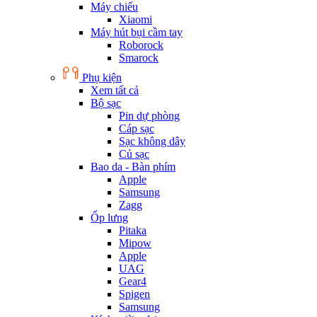
Máy chiếu
Xiaomi
Máy hút bụi cầm tay
Roborock
Smarock
Phụ kiện
Xem tất cả
Bộ sạc
Pin dự phòng
Cáp sạc
Sạc không dây
Củ sạc
Bao da - Bàn phím
Apple
Samsung
Zagg
Ốp lưng
Pitaka
Mipow
Apple
UAG
Gear4
Spigen
Samsung