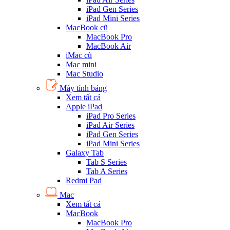
iPad Gen Series
iPad Mini Series
MacBook cũ
MacBook Pro
MacBook Air
iMac cũ
Mac mini
Mac Studio
Máy tính bảng
Xem tất cả
Apple iPad
iPad Pro Series
iPad Air Series
iPad Gen Series
iPad Mini Series
Galaxy Tab
Tab S Series
Tab A Series
Redmi Pad
Mac
Xem tất cả
MacBook
MacBook Pro