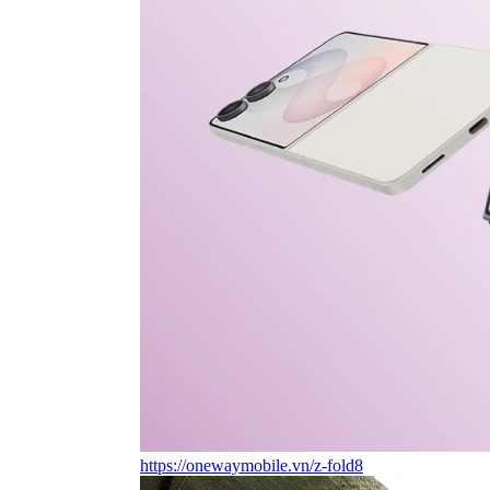
https://onewaymobile.vn/z-fold8