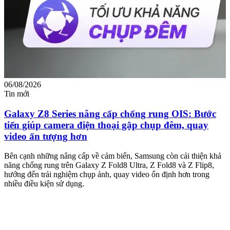
06/08/2026
0
Tin mới
T
Galaxy Z8 Series nâng cấp chống rung OIS: Bước
tiến giúp camera điện thoại gập chụp đêm, quay
video ấn tượng hơn
M
m
Bên cạnh những nâng cấp về cảm biến, Samsung còn cải thiện khả
n
năng chống rung trên Galaxy Z Fold8 Ultra, Z Fold8 và Z Flip8,
hướng đến trải nghiệm chụp ảnh, quay video ổn định hơn trong
nhiều điều kiện sử dụng.