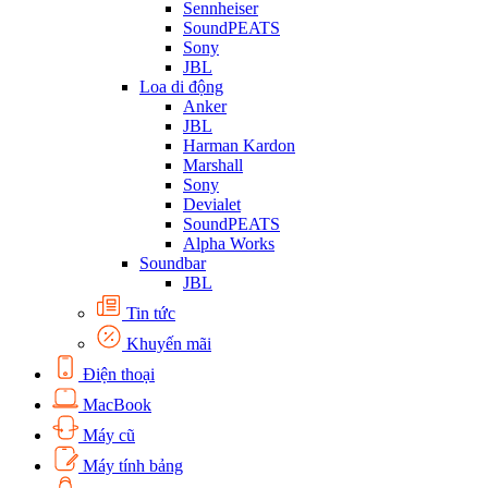
Sennheiser
SoundPEATS
Sony
JBL
Loa di động
Anker
JBL
Harman Kardon
Marshall
Sony
Devialet
SoundPEATS
Alpha Works
Soundbar
JBL
Tin tức
Khuyến mãi
Điện thoại
MacBook
Máy cũ
Máy tính bảng