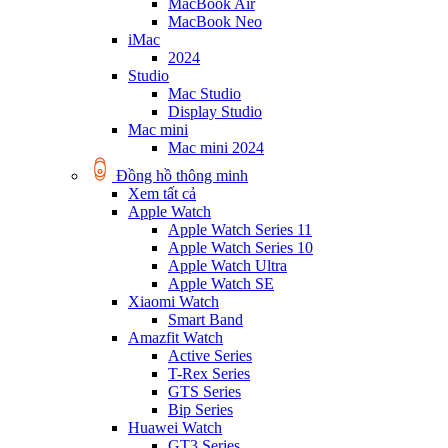
MacBook Air
MacBook Neo
iMac
2024
Studio
Mac Studio
Display Studio
Mac mini
Mac mini 2024
Đồng hồ thông minh
Xem tất cả
Apple Watch
Apple Watch Series 11
Apple Watch Series 10
Apple Watch Ultra
Apple Watch SE
Xiaomi Watch
Smart Band
Amazfit Watch
Active Series
T-Rex Series
GTS Series
Bip Series
Huawei Watch
GT3 Series