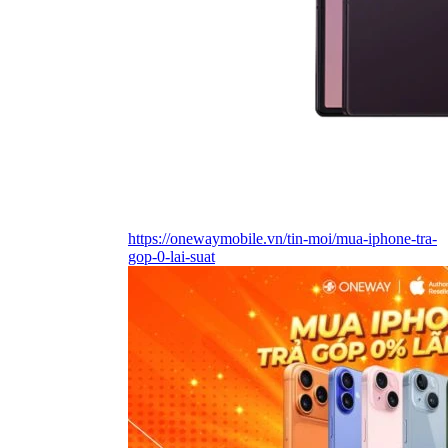
https://onewaymobile.vn/tin-moi/mua-iphone-tra-
gop-0-lai-suat