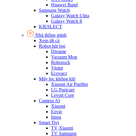
Huawei Band
Samsung Watch
Galaxy Watch Ultra
Galaxy Watch 8
KIESLECT
Nhà thông minh
Xem tất cả
Robot hút bụi
Dreame
Vacuum Mop
Roborock
Viomi
Ecovacs
Máy lọc không khí
Xiaomi Air Purifier
LG Puricare
Levoit Core
Camera AI
Xiaomi
Ezviz
Imou
Smart Tivi
TV Xiaomi
TV Samsung