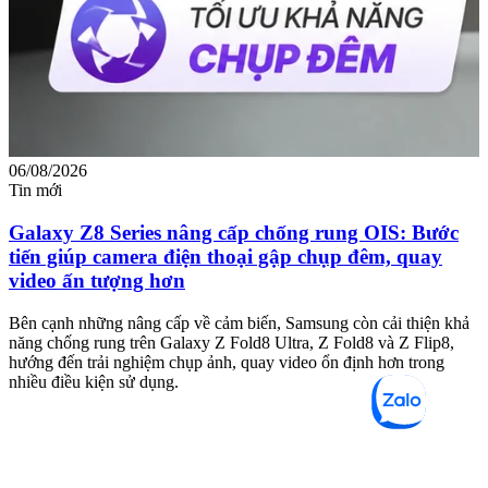
06/08/2026
0
Tin mới
T
Galaxy Z8 Series nâng cấp chống rung OIS: Bước
tiến giúp camera điện thoại gập chụp đêm, quay
video ấn tượng hơn
M
m
Bên cạnh những nâng cấp về cảm biến, Samsung còn cải thiện khả
n
năng chống rung trên Galaxy Z Fold8 Ultra, Z Fold8 và Z Flip8,
hướng đến trải nghiệm chụp ảnh, quay video ổn định hơn trong
nhiều điều kiện sử dụng.