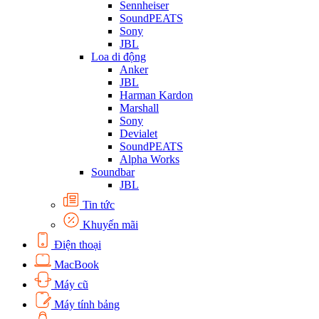
Sennheiser
SoundPEATS
Sony
JBL
Loa di động
Anker
JBL
Harman Kardon
Marshall
Sony
Devialet
SoundPEATS
Alpha Works
Soundbar
JBL
Tin tức
Khuyến mãi
Điện thoại
MacBook
Máy cũ
Máy tính bảng