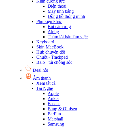
Kính cường lực
Điện thoại
Máy tính bảng
Đồng hồ thông minh
Phụ kiện khác
Bút cảm ứng
Airtag
Thảm lót bàn làm việc
Keyboard
Skin MacBook
Hub chuyển đổi
Chuột - Trackpad
Balo - túi chống sốc
Deal hời
Âm thanh
Xem tất cả
Tai Nghe
Apple
Anker
Baseus
Bang & Olufsen
EarFun
Marshall
Samsung