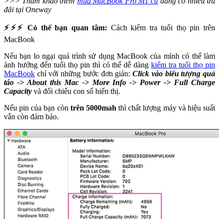
>>> Tham khảo thêm
mua MacBook Pro M1 cũ
đang có nhiều ưu
đãi tại Oneway
⚡⚡⚡ Có thể bạn quan tâm:
Cách kiểm tra tuổi thọ pin trên
MacBook
Nếu bạn lo ngại quá trình sử dụng MacBook của mình có thể làm
ảnh hưởng đến tuổi thọ pin thì có thể dễ dàng
kiểm tra tuổi thọ pin
MacBook
chỉ với những bước đơn giản:
Click vào biểu tượng quả
táo -> About this Mac -> More Info -> Power -> Full Charge
Capacity
và đối chiếu con số hiển thị.
Nếu pin của bạn còn
trên 5000mah
thì chất lượng máy và hiệu suất
vẫn còn đảm bảo.