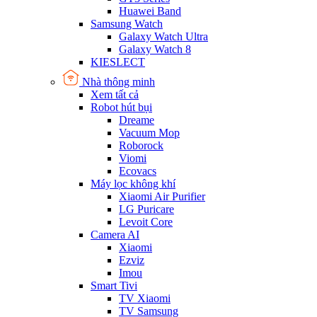
Huawei Band
Samsung Watch
Galaxy Watch Ultra
Galaxy Watch 8
KIESLECT
Nhà thông minh
Xem tất cả
Robot hút bụi
Dreame
Vacuum Mop
Roborock
Viomi
Ecovacs
Máy lọc không khí
Xiaomi Air Purifier
LG Puricare
Levoit Core
Camera AI
Xiaomi
Ezviz
Imou
Smart Tivi
TV Xiaomi
TV Samsung