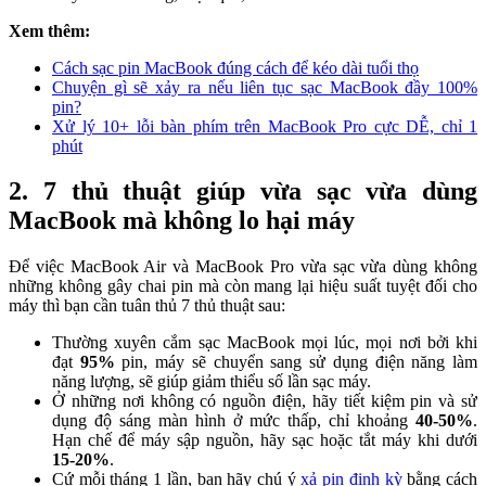
Xem thêm:
Cách sạc pin MacBook đúng cách để kéo dài tuổi thọ
Chuyện gì sẽ xảy ra nếu liên tục sạc MacBook đầy 100%
pin?
Xử lý 10+ lỗi bàn phím trên MacBook Pro cực DỄ, chỉ 1
phút
2. 7 thủ thuật giúp vừa sạc vừa dùng
MacBook mà không lo hại máy
Để việc MacBook Air và MacBook Pro vừa sạc vừa dùng không
những không gây chai pin mà còn mang lại hiệu suất tuyệt đối cho
máy thì bạn cần tuân thủ 7 thủ thuật sau:
Thường xuyên cắm sạc MacBook mọi lúc, mọi nơi bởi khi
đạt
95%
pin, máy sẽ chuyển sang sử dụng điện năng làm
năng lượng, sẽ giúp giảm thiểu số lần sạc máy.
Ở những nơi không có nguồn điện, hãy tiết kiệm pin và sử
dụng độ sáng màn hình ở mức thấp, chỉ khoảng
40-50%
.
Hạn chế để máy sập nguồn, hãy sạc hoặc tắt máy khi dưới
15-20%
.
Cứ mỗi tháng 1 lần, bạn hãy chú ý
xả pin định kỳ
bằng cách