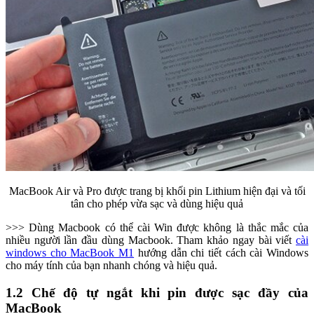
MacBook Air và Pro được trang bị khối pin Lithium hiện đại và tối
tân cho phép vừa sạc và dùng hiệu quả
>>> Dùng Macbook có thể cài Win được không là thắc mắc của
nhiều người lần đầu dùng Macbook. Tham khảo ngay bài viết
cài
windows cho MacBook M1
hướng dẫn chi tiết cách cài Windows
cho máy tính của bạn nhanh chóng và hiệu quả.
1.2 Chế độ tự ngắt khi pin được sạc đầy của
MacBook