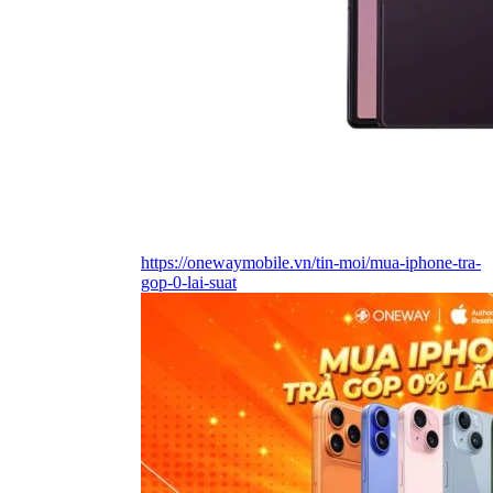
https://onewaymobile.vn/tin-moi/mua-iphone-tra-
gop-0-lai-suat