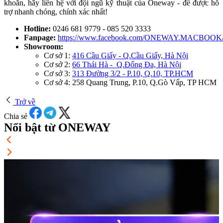
khoăn, hãy liên hệ với đội ngũ kỹ thuật của Oneway - để được hỗ
trợ nhanh chóng, chính xác nhất!
Hotline:
0246 681 9779 - 085 520 3333
Fanpage:
https://www.facebook.com/ONEWAY.MACBOOK
Showroom:
Cơ sở 1:
416 Cầu Giấy - Q.Cầu Giấy, Hà Nội
Cơ sở 2:
66 Thái Hà - Q.Đống Đa, Hà Nội
Cơ sở 3:
313 Đường 3/2 - P.10, Q.10, TP.HCM
Cơ sở 4: 258 Quang Trung, P.10, Q.Gò Vấp, TP HCM
Trở về
Chia sẻ
Nổi bật từ ONEWAY