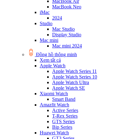
MacBook Air
MacBook Neo
iMac
2024
Studio
Mac Studio
Display Studio
Mac mini
Mac mini 2024
Đồng hồ thông minh
Xem tất cả
Apple Watch
Apple Watch Series 11
Apple Watch Series 10
Apple Watch Ultra
Apple Watch SE
Xiaomi Watch
Smart Band
Amazfit Watch
Active Series
T-Rex Series
GTS Series
Bip Series
Huawei Watch
GT3 Series