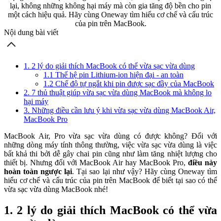
lại, không những không hại máy mà còn gia tăng độ bền cho pin
một cách hiệu quả. Hãy cùng Oneway tìm hiểu cơ chế và cấu trúc
của pin trên MacBook.
Nội dung bài viết
1. 2 lý do giải thích MacBook có thể vừa sạc vừa dùng
1.1 Thế hệ pin Lithium-ion hiện đại - an toàn
1.2 Chế độ tự ngắt khi pin được sạc đầy của MacBook
2. 7 thủ thuật giúp vừa sạc vừa dùng MacBook mà không lo
hại máy
3. Những điều cần lưu ý khi vừa sạc vừa dùng MacBook Air,
MacBook Pro
MacBook Air, Pro vừa sạc vừa dùng có được không? Đối với
những dòng máy tính thông thường, việc vừa sạc vừa dùng là việc
bất khả thi bởi dễ gây chai pin cũng như làm tăng nhiệt lượng cho
thiết bị. Nhưng đối với MacBook Air hay MacBook Pro,
điều này
hoàn toàn ngược lại
. Tại sao lại như vậy? Hãy cùng Oneway tìm
hiểu cơ chế và cấu trúc của pin trên MacBook để biết tại sao có thể
vừa sạc vừa dùng MacBook nhé!
1. 2 lý do giải thích MacBook có thể vừa