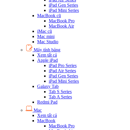
iPad Gen Series
iPad Mini Series
MacBook cũ
MacBook Pro
MacBook Air
iMac cũ
Mac mini
Mac Studio
Máy tính bảng
Xem tất cả
Apple iPad
iPad Pro Series
iPad Air Series
iPad Gen Series
iPad Mini Series
Galaxy Tab
Tab S Series
Tab A Series
Redmi Pad
Mac
Xem tất cả
MacBook
MacBook Pro