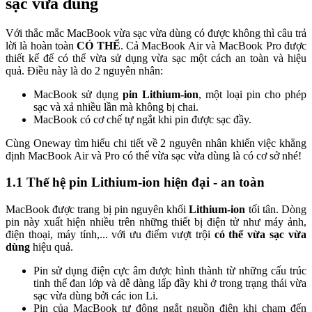
sạc vừa dùng
Với thắc mắc MacBook vừa sạc vừa dùng có được không thì câu trả
lời là hoàn toàn
CÓ THỂ
. Cả MacBook Air và MacBook Pro được
thiết kế để có thể vừa sử dụng vừa sạc một cách an toàn và hiệu
quả. Điều này là do 2 nguyên nhân:
MacBook sử dụng
pin Lithium-ion
, một loại pin cho phép
sạc và xả nhiều lần mà không bị chai.
MacBook có cơ chế tự ngắt khi pin được sạc đầy.
Cùng Oneway tìm hiểu chi tiết về 2 nguyên nhân khiến việc khẳng
định MacBook Air và Pro có thể vừa sạc vừa dùng là có cơ sở nhé!
1.1 Thế hệ pin Lithium-ion hiện đại - an toàn
MacBook được trang bị pin nguyên khối
Lithium-ion
tối tân. Dòng
pin này xuất hiện nhiều trên những thiết bị điện tử như máy ảnh,
điện thoại, máy tính,... với ưu điểm vượt trội
có thể vừa sạc vừa
dùng
hiệu quả.
Pin sử dụng điện cực âm được hình thành từ những cấu trúc
tinh thể đan lớp và dễ dàng lấp đầy khi ở trong trạng thái vừa
sạc vừa dùng bởi các ion Li.
Pin của MacBook tự động ngắt nguồn điện khi chạm đến