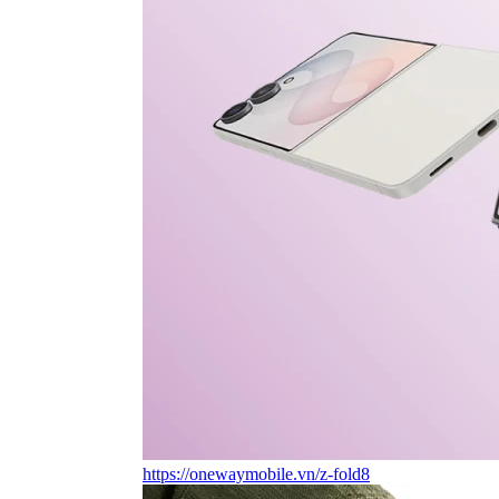
https://onewaymobile.vn/z-fold8