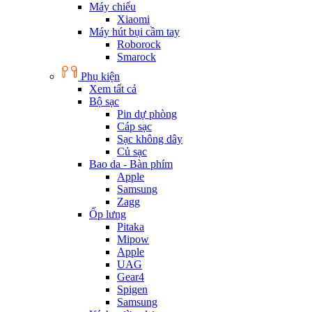
Máy chiếu
Xiaomi
Máy hút bụi cầm tay
Roborock
Smarock
Phụ kiện
Xem tất cả
Bộ sạc
Pin dự phòng
Cáp sạc
Sạc không dây
Củ sạc
Bao da - Bàn phím
Apple
Samsung
Zagg
Ốp lưng
Pitaka
Mipow
Apple
UAG
Gear4
Spigen
Samsung