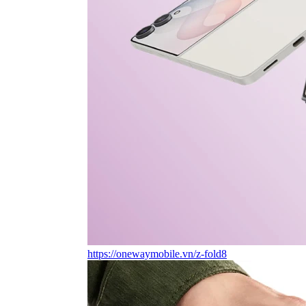
https://onewaymobile.vn/z-fold8