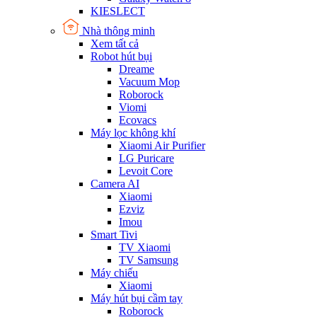
KIESLECT
Nhà thông minh
Xem tất cả
Robot hút bụi
Dreame
Vacuum Mop
Roborock
Viomi
Ecovacs
Máy lọc không khí
Xiaomi Air Purifier
LG Puricare
Levoit Core
Camera AI
Xiaomi
Ezviz
Imou
Smart Tivi
TV Xiaomi
TV Samsung
Máy chiếu
Xiaomi
Máy hút bụi cầm tay
Roborock