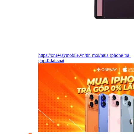
https://onewaymobile.vn/tin-moi/mua-iphone-tra-
gop-0-lai-suat