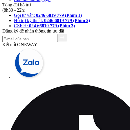
Tổng đài hỗ trợ
(8h30 - 22h)
Gọi tư vấn:
0246 6819 779 (Phím 1)
Hỗ trợ kỹ thuật:
0246 6819 779 (Phím 2)
CSKH:
024 66819 779 (Phím 3)
Đăng ký để nhận thông tin ưu đãi
Kết nối ONEWAY