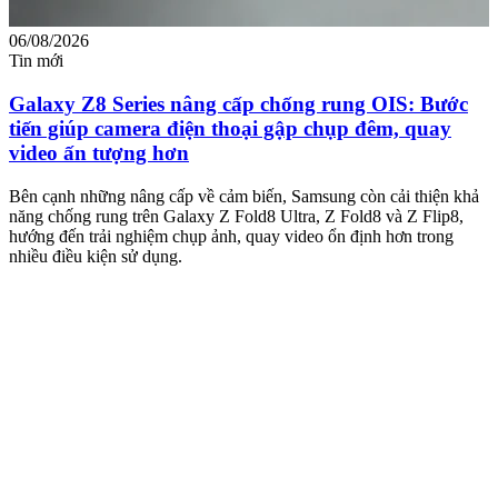
06/08/2026
0
Tin mới
T
Galaxy Z8 Series nâng cấp chống rung OIS: Bước
tiến giúp camera điện thoại gập chụp đêm, quay
video ấn tượng hơn
M
m
Bên cạnh những nâng cấp về cảm biến, Samsung còn cải thiện khả
n
năng chống rung trên Galaxy Z Fold8 Ultra, Z Fold8 và Z Flip8,
hướng đến trải nghiệm chụp ảnh, quay video ổn định hơn trong
nhiều điều kiện sử dụng.