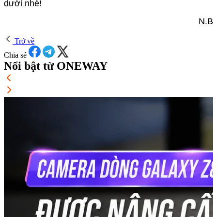
dưới nhé!
N.B
Trở về
Chia sẻ
Nổi bật từ ONEWAY