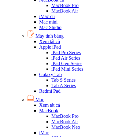
MacBook Pro
MacBook Air
iMac cũ
Mac mini
Mac Studio
Máy tính bảng
Xem tất cả
Apple iPad
iPad Pro Series
iPad Air Series
iPad Gen Series
iPad Mini Series
Galaxy Tab
Tab S Series
Tab A Series
Redmi Pad
Mac
Xem tất cả
MacBook
MacBook Pro
MacBook Air
MacBook Neo
iMac