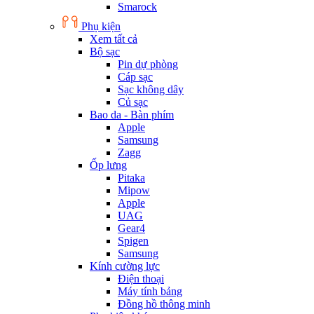
Smarock
Phụ kiện
Xem tất cả
Bộ sạc
Pin dự phòng
Cáp sạc
Sạc không dây
Củ sạc
Bao da - Bàn phím
Apple
Samsung
Zagg
Ốp lưng
Pitaka
Mipow
Apple
UAG
Gear4
Spigen
Samsung
Kính cường lực
Điện thoại
Máy tính bảng
Đồng hồ thông minh