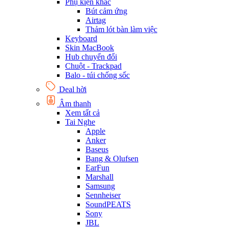
Phụ kiện khác
Bút cảm ứng
Airtag
Thảm lót bàn làm việc
Keyboard
Skin MacBook
Hub chuyển đổi
Chuột - Trackpad
Balo - túi chống sốc
Deal hời
Âm thanh
Xem tất cả
Tai Nghe
Apple
Anker
Baseus
Bang & Olufsen
EarFun
Marshall
Samsung
Sennheiser
SoundPEATS
Sony
JBL