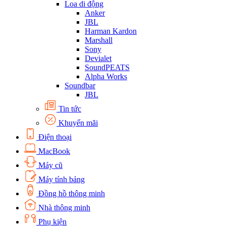
Loa di động
Anker
JBL
Harman Kardon
Marshall
Sony
Devialet
SoundPEATS
Alpha Works
Soundbar
JBL
Tin tức
Khuyến mãi
Điện thoại
MacBook
Máy cũ
Máy tính bảng
Đồng hồ thông minh
Nhà thông minh
Phụ kiện