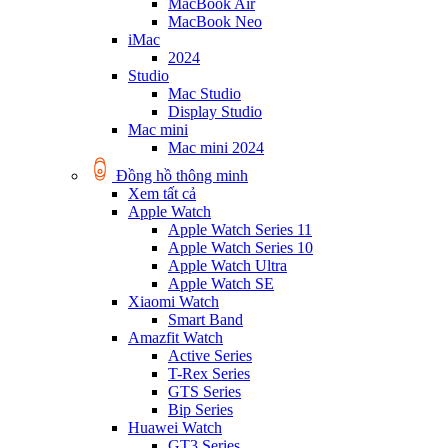
MacBook Air
MacBook Neo
iMac
2024
Studio
Mac Studio
Display Studio
Mac mini
Mac mini 2024
Đồng hồ thông minh
Xem tất cả
Apple Watch
Apple Watch Series 11
Apple Watch Series 10
Apple Watch Ultra
Apple Watch SE
Xiaomi Watch
Smart Band
Amazfit Watch
Active Series
T-Rex Series
GTS Series
Bip Series
Huawei Watch
GT3 Series