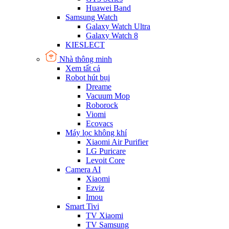
Huawei Band
Samsung Watch
Galaxy Watch Ultra
Galaxy Watch 8
KIESLECT
Nhà thông minh
Xem tất cả
Robot hút bụi
Dreame
Vacuum Mop
Roborock
Viomi
Ecovacs
Máy lọc không khí
Xiaomi Air Purifier
LG Puricare
Levoit Core
Camera AI
Xiaomi
Ezviz
Imou
Smart Tivi
TV Xiaomi
TV Samsung