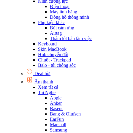
Kính cường lực
Điện thoại
Máy tính bảng
Đồng hồ thông minh
Phụ kiện khác
Bút cảm ứng
Airtag
Thảm lót bàn làm việc
Keyboard
Skin MacBook
Hub chuyển đổi
Chuột - Trackpad
Balo - túi chống sốc
Deal hời
Âm thanh
Xem tất cả
Tai Nghe
Apple
Anker
Baseus
Bang & Olufsen
EarFun
Marshall
Samsung