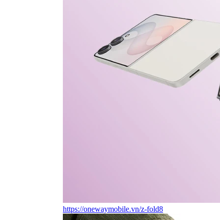
https://onewaymobile.vn/z-fold8