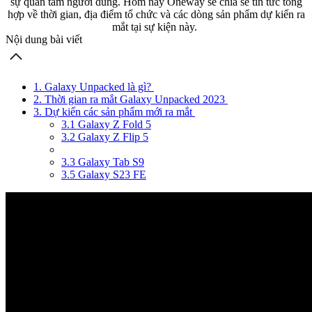
sự quan tâm người dùng. Hôm nay Oneway sẽ chia sẻ tin tức tổng
hợp về thời gian, địa điểm tổ chức và các dòng sản phẩm dự kiến ra
mắt tại sự kiện này.
Nội dung bài viết
1. Galaxy Unpacked là gì?
2. Thời gian ra mắt Galaxy Unpacked 2023
3. Dự kiến các sản phẩm mới ra mắt
3.1 Galaxy Z Fold 5
3.2 Galaxy Z Flip 5
3.3 Galaxy Tab S9
3.5 Galaxy S23 FE