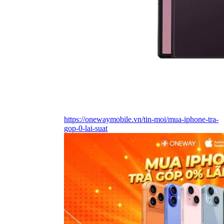
https://onewaymobile.vn/tin-moi/mua-iphone-tra-
gop-0-lai-suat