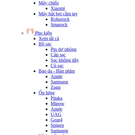
Máy chiếu
Xiaomi
Máy hút bụi cầm tay
Roborock
Smarock
Phụ kiện
Xem tất cả
Bộ sạc
Pin dự phòng
Cáp sạc
Sạc không dây
Củ sạc
Bao da - Bàn phím
Apple
Samsung
Zagg
Ốp lưng
Pitaka
Mipow
Apple
UAG
Gear4
Spigen
Samsung