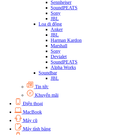
Sennheiser
SoundPEATS
Sony
JBL
Loa di động
Anker
JBL
Harman Kardon
Marshall
Sony
Devialet
SoundPEATS
Alpha Works
Soundbar
JBL
Tin tức
Khuyến mãi
Điện thoại
MacBook
Máy cũ
Máy tính bảng