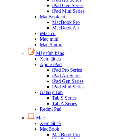
iPad Gen Series
iPad Mini Series
MacBook cũ
MacBook Pro
MacBook Air
iMac cũ
Mac mini
Mac Studio
Máy tính bảng
Xem tất cả
Apple iPad
iPad Pro Series
iPad Air Series
iPad Gen Series
iPad Mini Series
Galaxy Tab
Tab S Series
Tab A Series
Redmi Pad
Mac
Xem tất cả
MacBook
MacBook Pro