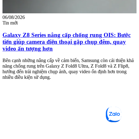
06/08/2026
0
Tin mới
T
Galaxy Z8 Series nâng cấp chống rung OIS: Bước
tiến giúp camera điện thoại gập chụp đêm, quay
video ấn tượng hơn
M
m
Bên cạnh những nâng cấp về cảm biến, Samsung còn cải thiện khả
n
năng chống rung trên Galaxy Z Fold8 Ultra, Z Fold8 và Z Flip8,
hướng đến trải nghiệm chụp ảnh, quay video ổn định hơn trong
nhiều điều kiện sử dụng.