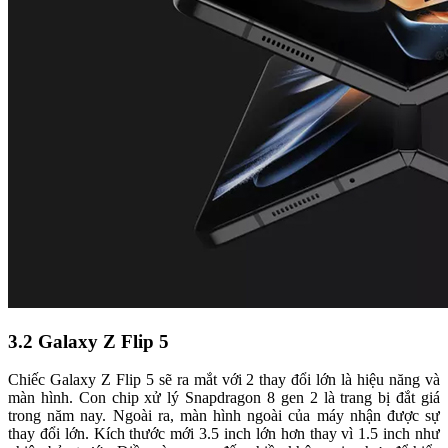
3.2 Galaxy Z Flip 5
Chiếc Galaxy Z Flip 5 sẽ ra mắt với 2 thay đổi lớn là hiệu năng và
màn hình. Con chip xử lý Snapdragon 8 gen 2 là trang bị đắt giá
trong năm nay. Ngoài ra, màn hình ngoài của máy nhận được sự
thay đổi lớn. Kích thước mới 3.5 inch lớn hơn thay vì 1.5 inch như