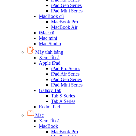
iPad Gen Series
iPad Mini Series
MacBook cũ
MacBook Pro
MacBook Air
iMac cũ
Mac mini
Mac Studio
Máy tính bảng
Xem tất cả
Apple iPad
iPad Pro Series
iPad Air Series
iPad Gen Series
iPad Mini Series
Galaxy Tab
Tab S Series
Tab A Series
Redmi Pad
Mac
Xem tất cả
MacBook
MacBook Pro