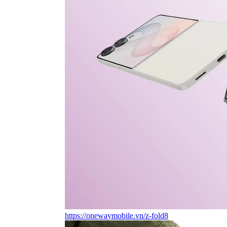
https://onewaymobile.vn/z-fold8