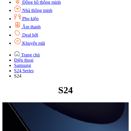
Đồng hồ thông minh
Nhà thông minh
Phụ kiện
Âm thanh
Deal hời
Khuyến mãi
Trang chủ
Điện thoại
Samsung
S24 Series
S24
S24