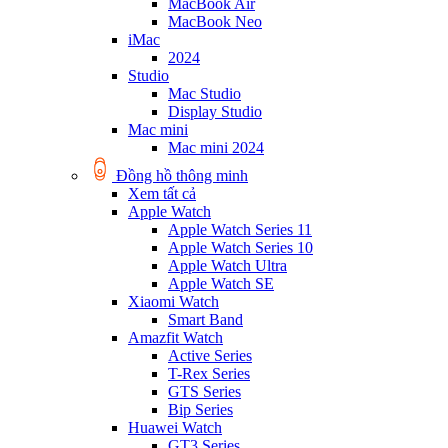
MacBook Air
MacBook Neo
iMac
2024
Studio
Mac Studio
Display Studio
Mac mini
Mac mini 2024
Đồng hồ thông minh
Xem tất cả
Apple Watch
Apple Watch Series 11
Apple Watch Series 10
Apple Watch Ultra
Apple Watch SE
Xiaomi Watch
Smart Band
Amazfit Watch
Active Series
T-Rex Series
GTS Series
Bip Series
Huawei Watch
GT3 Series