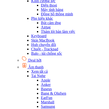
Kính cường lực
Điện thoại
Máy tính bảng
Đồng hồ thông minh
Phụ kiện khác
Bút cảm ứng
Airtag
Thảm lót bàn làm việc
Keyboard
Skin MacBook
Hub chuyển đổi
Chuột - Trackpad
Balo - túi chống sốc
Deal hời
Âm thanh
Xem tất cả
Tai Nghe
Apple
Anker
Baseus
Bang & Olufsen
EarFun
Marshall
Samsung