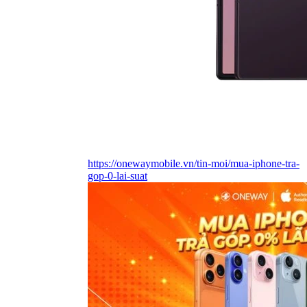
https://onewaymobile.vn/tin-moi/mua-iphone-tra-
gop-0-lai-suat