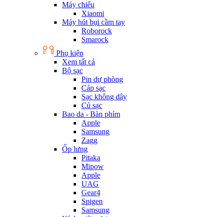
Máy chiếu
Xiaomi
Máy hút bụi cầm tay
Roborock
Smarock
Phụ kiện
Xem tất cả
Bộ sạc
Pin dự phòng
Cáp sạc
Sạc không dây
Củ sạc
Bao da - Bàn phím
Apple
Samsung
Zagg
Ốp lưng
Pitaka
Mipow
Apple
UAG
Gear4
Spigen
Samsung