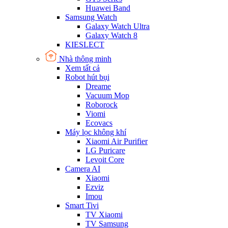
Huawei Band
Samsung Watch
Galaxy Watch Ultra
Galaxy Watch 8
KIESLECT
Nhà thông minh
Xem tất cả
Robot hút bụi
Dreame
Vacuum Mop
Roborock
Viomi
Ecovacs
Máy lọc không khí
Xiaomi Air Purifier
LG Puricare
Levoit Core
Camera AI
Xiaomi
Ezviz
Imou
Smart Tivi
TV Xiaomi
TV Samsung