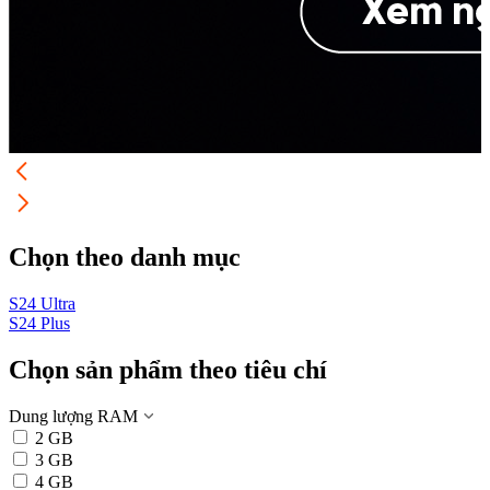
Chọn theo danh mục
S24 Ultra
S24 Plus
S
Chọn sản phẩm theo tiêu chí
Dung lượng RAM
2 GB
3 GB
4 GB