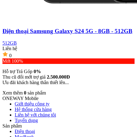
Điện thoại Samsung Galaxy S24 5G - 8GB - 512GB
512GB
Liên hệ
0
Mới 100%
Hỗ trợ Trả Góp
0%
Thu cũ đổi mới trợ giá
2.500.000Đ
Ưu đãi khách hàng thân thiết lên...
Xem thêm
0
sản phẩm
ONEWAY Mobile
Giới thiệu công ty
Hệ thống cửa hàng
Liên hệ với chúng tôi
Tuyển dụng
Sản phẩm
Điện thoại
MacBook