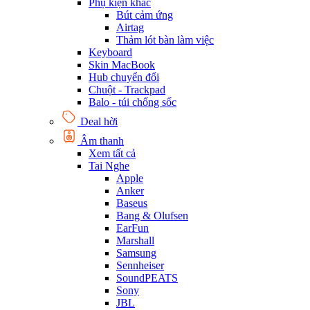
Phụ kiện khác
Bút cảm ứng
Airtag
Thảm lót bàn làm việc
Keyboard
Skin MacBook
Hub chuyển đổi
Chuột - Trackpad
Balo - túi chống sốc
Deal hời
Âm thanh
Xem tất cả
Tai Nghe
Apple
Anker
Baseus
Bang & Olufsen
EarFun
Marshall
Samsung
Sennheiser
SoundPEATS
Sony
JBL