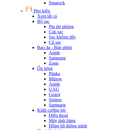
Smarock
Phụ kiện
Xem tất cả
Bộ sạc
Pin dự phòng
Cáp sạc
Sạc không dây
Củ sạc
Bao da - Bàn phím
Apple
Samsung
Zagg
Ốp lưng
Pitaka
Mipow
Apple
UAG
Gear4
Spigen
Samsung
Kính cường lực
Điện thoại
Máy tính bảng
Đồng hồ thông minh