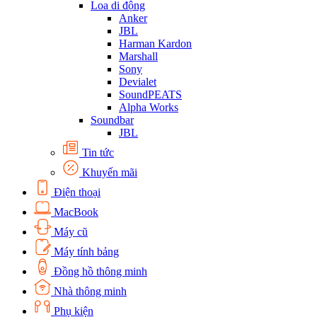
Loa di động
Anker
JBL
Harman Kardon
Marshall
Sony
Devialet
SoundPEATS
Alpha Works
Soundbar
JBL
Tin tức
Khuyến mãi
Điện thoại
MacBook
Máy cũ
Máy tính bảng
Đồng hồ thông minh
Nhà thông minh
Phụ kiện