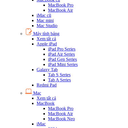
MacBook Pro
MacBook Air
iMac cũ
Mac mini
Mac Studio
Máy tính bảng
Xem tất cả
Apple iPad
iPad Pro Series
iPad Air Series
iPad Gen Series
iPad Mini Series
Galaxy Tab
Tab S Series
Tab A Series
Redmi Pad
Mac
Xem tất cả
MacBook
MacBook Pro
MacBook Air
MacBook Neo
iMac