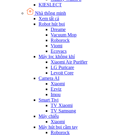
KIESLECT
Nhà thông minh
Xem tất cả
Robot hút bụi
Dreame
Vacuum Mop
Roborock
Viomi
Ecovacs
Máy lọc không khí
Xiaomi Air Purifier
LG Puricare
Levoit Core
Camera AI
Xiaomi
Ezviz
Imou
Smart Tivi
TV Xiaomi
TV Samsung
Máy chiếu
Xiaomi
Máy hút bụi cầm tay
Roborock