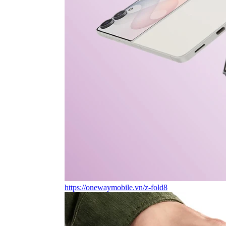
https://onewaymobile.vn/z-fold8