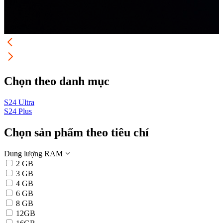
Chọn theo danh mục
S24 Ultra
S24 Plus
S
Chọn sản phẩm theo tiêu chí
Dung lượng RAM
2 GB
3 GB
4 GB
6 GB
8 GB
12GB