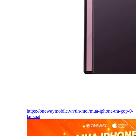
https://onewaymobile.vn/tin-moi/mua-iphone-tra-gop-0-
lai-suat