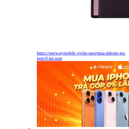
https://onewaymobile.vn/tin-moi/mua-iphone-tra-
gop-0-lai-suat