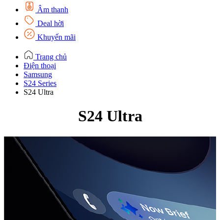
Âm thanh
Deal hời
Khuyến mãi
Trang chủ
Điện thoại
Samsung
S24 Series
S24 Ultra
S24 Ultra