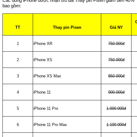
Các dòng iPhone được nhận ưu đãi Thay pin Pisen giảm đến 40%
bao gồm:
TT
Thay pin Pisen
Giá NY
1
iPhone XR
750.000đ
2
iPhone XS
750.000đ
3
iPhone XS Max
850.000đ
4
iPhone 11
900.000đ
5
iPhone 11 Pro
1.000.000đ
6
iPhone 11 Pro Max
1.100.000đ