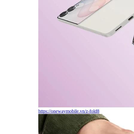
https://onewaymobile.vn/z-fold8