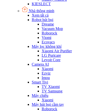
KIESLECT
Nhà thông minh
Xem tất cả
Robot hút bụi
Dreame
Vacuum Mop
Roborock
Viomi
Ecovacs
Máy lọc không khí
Xiaomi Air Purifier
LG Puricare
Levoit Core
Camera AI
Xiaomi
Ezviz
Imou
Smart Tivi
TV Xiaomi
TV Samsung
Máy chiếu
Xiaomi
Máy hút bụi cầm tay
Roborock