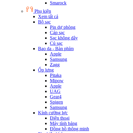
Smarock
Phụ kiện
Xem tất cả
Bộ sạc
Pin dự phòng
Cáp sạc
Sạc không dây
Củ sạc
Bao da - Bàn phím
Apple
Samsung
Zagg
Ốp lưng
Pitaka
Mipow
Apple
UAG
Gear4
Spigen
Samsung
Kính cường lực
Điện thoại
Máy tính bảng
Đồng hồ thông minh