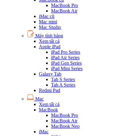
MacBook Pro
MacBook Air
iMac cũ
Mac mini
Mac Studio
Máy tính bảng
Xem tất cả
Apple iPad
iPad Pro Series
iPad Air Series
iPad Gen Series
iPad Mini Series
Galaxy Tab
Tab S Series
Tab A Series
Redmi Pad
Mac
Xem tất cả
MacBook
MacBook Pro
MacBook Air
MacBook Neo
iMac