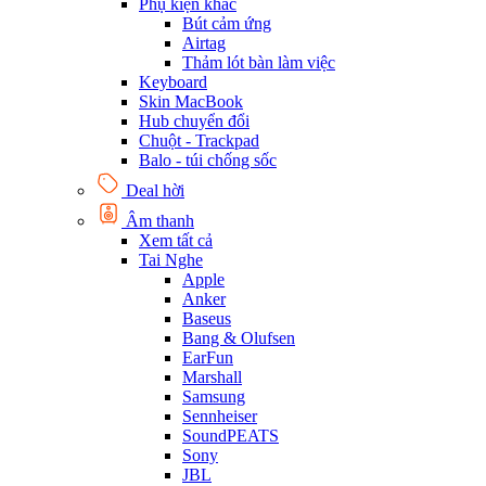
Phụ kiện khác
Bút cảm ứng
Airtag
Thảm lót bàn làm việc
Keyboard
Skin MacBook
Hub chuyển đổi
Chuột - Trackpad
Balo - túi chống sốc
Deal hời
Âm thanh
Xem tất cả
Tai Nghe
Apple
Anker
Baseus
Bang & Olufsen
EarFun
Marshall
Samsung
Sennheiser
SoundPEATS
Sony
JBL