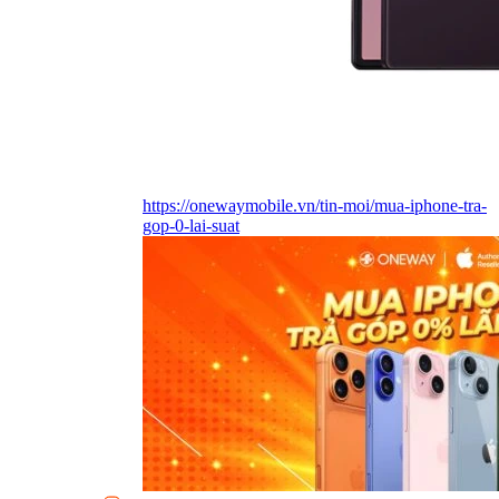
https://onewaymobile.vn/tin-moi/mua-iphone-tra-
gop-0-lai-suat