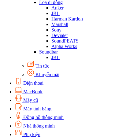
Loa di động
Anker
JBL
Harman Kardon
Marshall
Sony
Devialet
SoundPEATS
Alpha Works
Soundbar
JBL
Tin tức
Khuyến mãi
Điện thoại
MacBook
Máy cũ
Máy tính bảng
Đồng hồ thông minh
Nhà thông minh
Phụ kiện