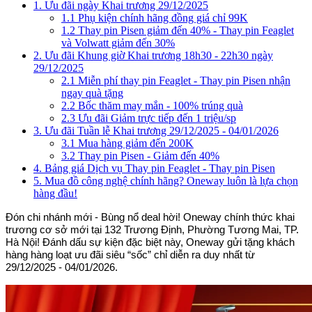
1. Ưu đãi ngày Khai trương 29/12/2025
1.1 Phụ kiện chính hãng đồng giá chỉ 99K
1.2 Thay pin Pisen giảm đến 40% - Thay pin Feaglet
và Volwatt giảm đến 30%
2. Ưu đãi Khung giờ Khai trương 18h30 - 22h30 ngày
29/12/2025
2.1 Miễn phí thay pin Feaglet - Thay pin Pisen nhận
ngay quà tặng
2.2 Bốc thăm may mắn - 100% trúng quà
2.3 Ưu đãi Giảm trực tiếp đến 1 triệu/sp
3. Ưu đãi Tuần lễ Khai trương 29/12/2025 - 04/01/2026
3.1 Mua hàng giảm đến 200K
3.2 Thay pin Pisen - Giảm đến 40%
4. Bảng giá Dịch vụ Thay pin Feaglet - Thay pin Pisen
5. Mua đồ công nghệ chính hãng? Oneway luôn là lựa chọn
hàng đầu!
Đón chi nhánh mới - Bùng nổ deal hời! Oneway chính thức khai
trương cơ sở mới tại 132 Trương Định, Phường Tương Mai, TP.
Hà Nội! Đánh dấu sự kiện đặc biệt này, Oneway gửi tặng khách
hàng hàng loạt ưu đãi siêu “sốc” chỉ diễn ra duy nhất từ
29/12/2025 - 04/01/2026.