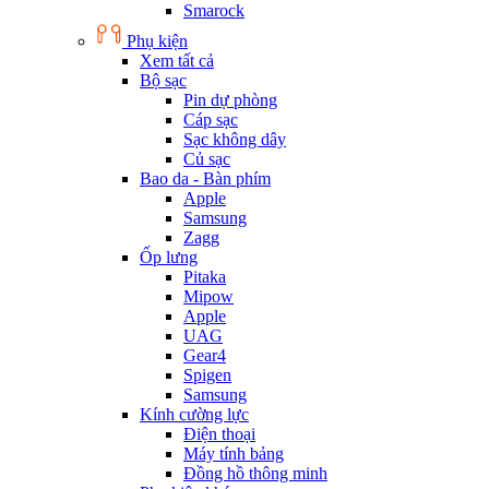
Smarock
Phụ kiện
Xem tất cả
Bộ sạc
Pin dự phòng
Cáp sạc
Sạc không dây
Củ sạc
Bao da - Bàn phím
Apple
Samsung
Zagg
Ốp lưng
Pitaka
Mipow
Apple
UAG
Gear4
Spigen
Samsung
Kính cường lực
Điện thoại
Máy tính bảng
Đồng hồ thông minh