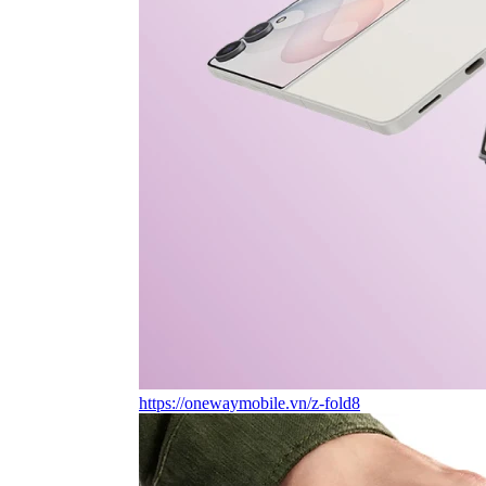
https://onewaymobile.vn/z-fold8