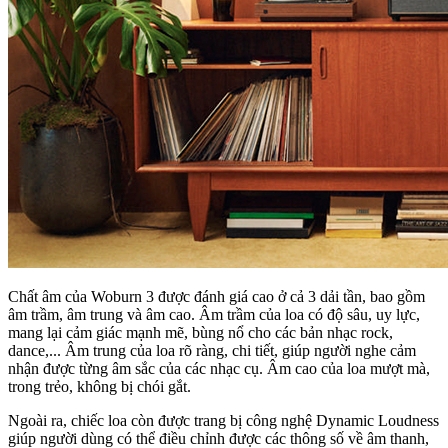
Chất âm của Woburn 3 được đánh giá cao ở cả 3 dải tần, bao gồm
âm trầm, âm trung và âm cao. Âm trầm của loa có độ sâu, uy lực,
mang lại cảm giác mạnh mẽ, bùng nổ cho các bản nhạc rock,
dance,... Âm trung của loa rõ ràng, chi tiết, giúp người nghe cảm
nhận được từng âm sắc của các nhạc cụ. Âm cao của loa mượt mà,
trong trẻo, không bị chói gắt.
Ngoài ra, chiếc loa còn được trang bị công nghệ Dynamic Loudness
giúp người dùng có thể điều chỉnh được các thông số về âm thanh,