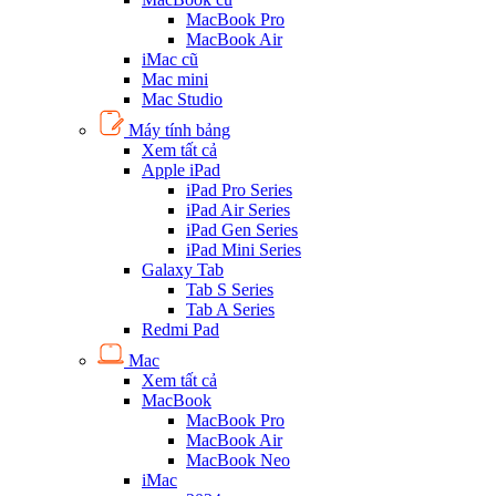
MacBook Pro
MacBook Air
iMac cũ
Mac mini
Mac Studio
Máy tính bảng
Xem tất cả
Apple iPad
iPad Pro Series
iPad Air Series
iPad Gen Series
iPad Mini Series
Galaxy Tab
Tab S Series
Tab A Series
Redmi Pad
Mac
Xem tất cả
MacBook
MacBook Pro
MacBook Air
MacBook Neo
iMac