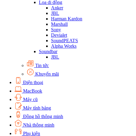
Loa di động
Anker
JBL
Harman Kardon
Marshall
Sony
Devialet
SoundPEATS
Alpha Works
Soundbar
JBL
Tin tức
Khuyến mãi
Điện thoại
MacBook
Máy cũ
Máy tính bảng
Đồng hồ thông minh
Nhà thông minh
Phụ kiện