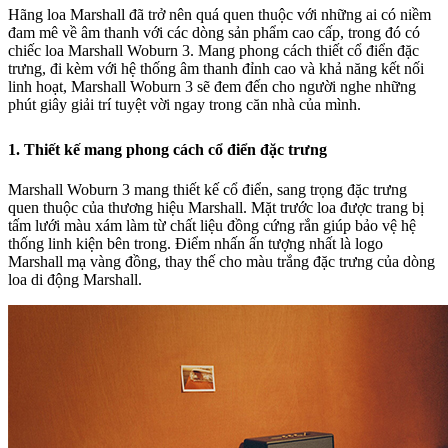
Hãng loa Marshall đã trở nên quá quen thuộc với những ai có niềm
đam mê về âm thanh với các dòng sản phẩm cao cấp, trong đó có
chiếc loa Marshall Woburn 3. Mang phong cách thiết cổ điển đặc
trưng, đi kèm với hệ thống âm thanh đỉnh cao và khả năng kết nối
linh hoạt, Marshall Woburn 3 sẽ đem đến cho người nghe những
phút giây giải trí tuyệt vời ngay trong căn nhà của mình.
1. Thiết kế mang phong cách cổ điển đặc trưng
Marshall Woburn 3 mang thiết kế cổ điển, sang trọng đặc trưng
quen thuộc của thương hiệu Marshall. Mặt trước loa được trang bị
tấm lưới màu xám làm từ chất liệu đồng cứng rắn giúp bảo vệ hệ
thống linh kiện bên trong. Điểm nhấn ấn tượng nhất là logo
Marshall mạ vàng đồng, thay thế cho màu trắng đặc trưng của dòng
loa di động Marshall.