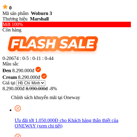
0
Mã sản phẩm
Woburn 3
Thương hiệu
Marshall
Mới 100%
Còn hàng
0-20674
:
0-5
:
0-11
:
0-45
Màu sắc
Đen
8.290.000đ
Cream
8.290.000đ
Giá tại
8.290.000đ
8.990.000đ
-8%
Chính sách khuyến mãi tại Oneway
Ưu đãi tới 1.050.000Đ cho Khách hàng thân thiết của
ONEWAY (xem chi tiết)