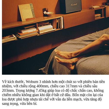
Về kích thước, Woburn 3 nhỉnh hơn một chút so với phiên bản tiền
nhiệm, với chiều rộng 400mm, chiều cao 317mm và chiều sâu
203mm. Trọng lượng 7.45kg giúp loa có độ chắc chắn cao, không
chiếm nhiều không gian khi đặt ở bất cứ đâu. Bốn mặt còn lại của
loa được phủ hợp nhựa tái chế với vân da liền mạch, vừa tăng độ
sang trọng, vừa bền bỉ.