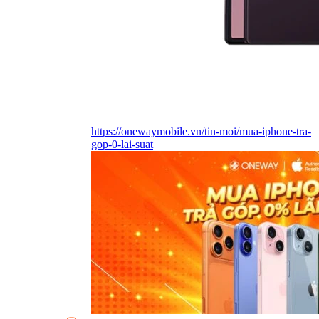
https://onewaymobile.vn/tin-moi/mua-iphone-tra-
gop-0-lai-suat