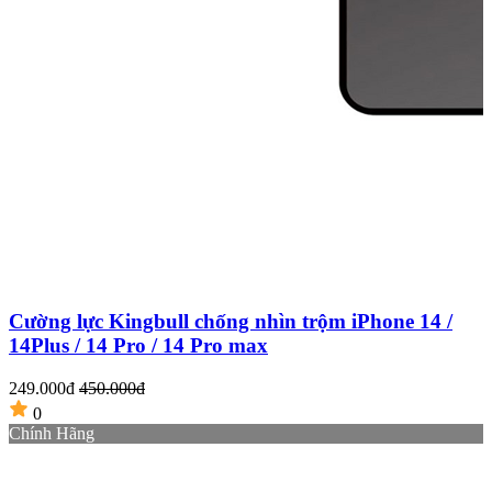
Cường lực Kingbull chống nhìn trộm iPhone 14 /
14Plus / 14 Pro / 14 Pro max
249.000đ
450.000đ
2
0
Chính Hãng