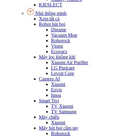
KIESLECT
Nhà thông minh
Xem tất cả
Robot hút bụi
Dreame
Vacuum Mop
Roborock
Viomi
Ecovacs
Máy lọc không khí
Xiaomi Air Purifier
LG Puricare
Levoit Core
Camera AI
Xiaomi
Ezviz
Imou
Smart Tivi
TV Xiaomi
TV Samsung
Máy chiếu
Xiaomi
Máy hút bụi cầm tay
Roborock