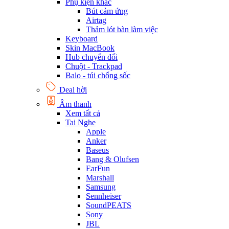
Phụ kiện khác
Bút cảm ứng
Airtag
Thảm lót bàn làm việc
Keyboard
Skin MacBook
Hub chuyển đổi
Chuột - Trackpad
Balo - túi chống sốc
Deal hời
Âm thanh
Xem tất cả
Tai Nghe
Apple
Anker
Baseus
Bang & Olufsen
EarFun
Marshall
Samsung
Sennheiser
SoundPEATS
Sony
JBL