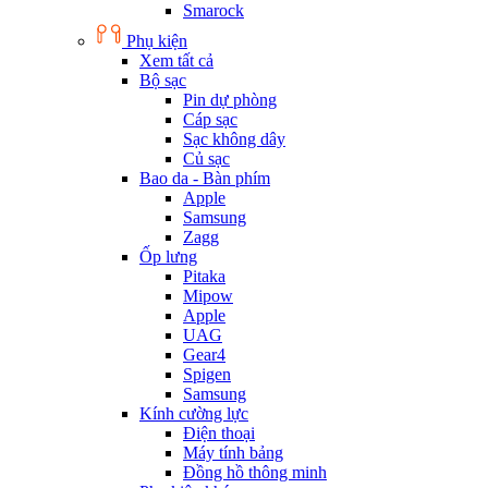
Smarock
Phụ kiện
Xem tất cả
Bộ sạc
Pin dự phòng
Cáp sạc
Sạc không dây
Củ sạc
Bao da - Bàn phím
Apple
Samsung
Zagg
Ốp lưng
Pitaka
Mipow
Apple
UAG
Gear4
Spigen
Samsung
Kính cường lực
Điện thoại
Máy tính bảng
Đồng hồ thông minh