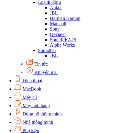
Loa di động
Anker
JBL
Harman Kardon
Marshall
Sony
Devialet
SoundPEATS
Alpha Works
Soundbar
JBL
Tin tức
Khuyến mãi
Điện thoại
MacBook
Máy cũ
Máy tính bảng
Đồng hồ thông minh
Nhà thông minh
Phụ kiện