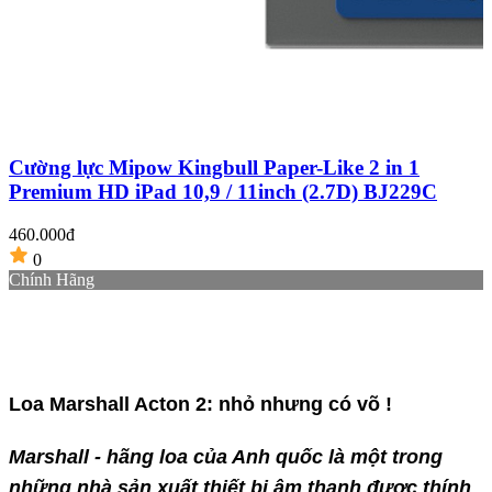
Cường lực Mipow Kingbull Paper-Like 2 in 1
Premium HD iPad 10,9 / 11inch (2.7D) BJ229C
2
460.000đ
0
Chính Hãng
Loa Marshall Acton 2: nhỏ nhưng có võ !
Marshall - hãng loa của Anh quốc là một trong
những nhà sản xuất thiết bị âm thanh được thính