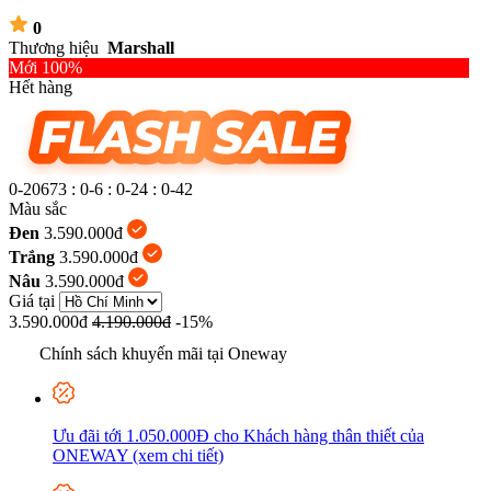
0
Thương hiệu
Marshall
Mới 100%
Hết hàng
0-20673
:
0-6
:
0-24
:
0-43
Màu sắc
Đen
3.590.000đ
Trắng
3.590.000đ
Nâu
3.590.000đ
Giá tại
3.590.000đ
4.190.000đ
-15%
Chính sách khuyến mãi tại Oneway
Ưu đãi tới 1.050.000Đ cho Khách hàng thân thiết của
ONEWAY (xem chi tiết)