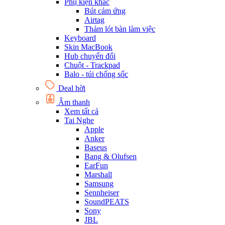
Phụ kiện khác
Bút cảm ứng
Airtag
Thảm lót bàn làm việc
Keyboard
Skin MacBook
Hub chuyển đổi
Chuột - Trackpad
Balo - túi chống sốc
Deal hời
Âm thanh
Xem tất cả
Tai Nghe
Apple
Anker
Baseus
Bang & Olufsen
EarFun
Marshall
Samsung
Sennheiser
SoundPEATS
Sony
JBL