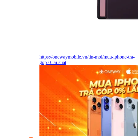
https://onewaymobile.vn/tin-moi/mua-iphone-tra-
gop-0-lai-suat