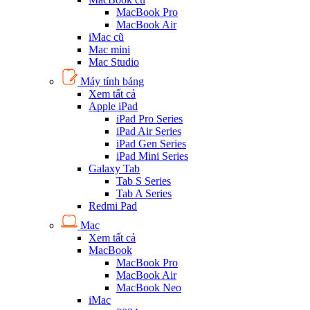
MacBook Pro
MacBook Air
iMac cũ
Mac mini
Mac Studio
Máy tính bảng
Xem tất cả
Apple iPad
iPad Pro Series
iPad Air Series
iPad Gen Series
iPad Mini Series
Galaxy Tab
Tab S Series
Tab A Series
Redmi Pad
Mac
Xem tất cả
MacBook
MacBook Pro
MacBook Air
MacBook Neo
iMac