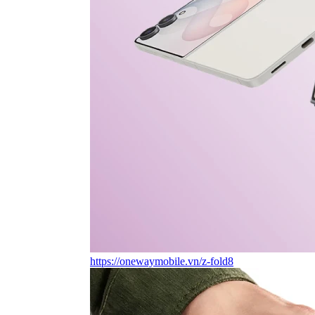
https://onewaymobile.vn/z-fold8