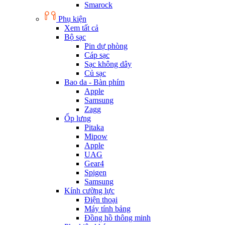
Smarock
Phụ kiện
Xem tất cả
Bộ sạc
Pin dự phòng
Cáp sạc
Sạc không dây
Củ sạc
Bao da - Bàn phím
Apple
Samsung
Zagg
Ốp lưng
Pitaka
Mipow
Apple
UAG
Gear4
Spigen
Samsung
Kính cường lực
Điện thoại
Máy tính bảng
Đồng hồ thông minh