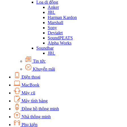
Loa di động
Anker
JBL
Harman Kardon
Marshall
Sony
Devialet
SoundPEATS
Alpha Works
Soundbar
JBL
Tin tức
Khuyến mãi
Điện thoại
MacBook
Máy cũ
Máy tính bảng
Đồng hồ thông minh
Nhà thông minh
Phụ kiện