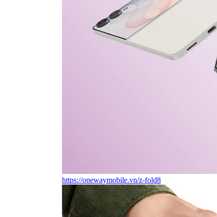
https://onewaymobile.vn/z-fold8