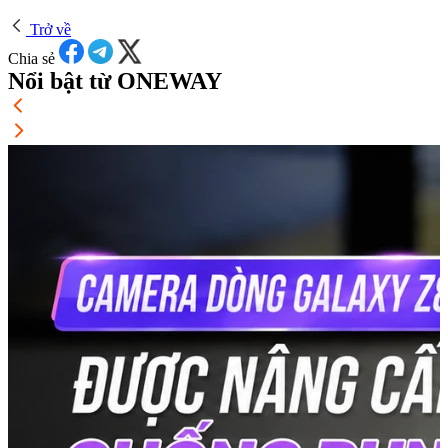
Trở về
Chia sẻ
Nổi bật từ ONEWAY