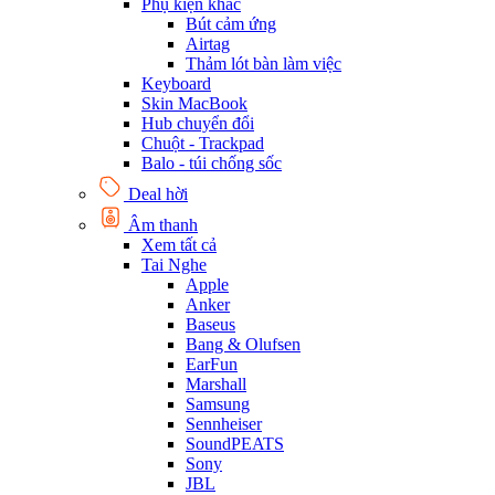
Phụ kiện khác
Bút cảm ứng
Airtag
Thảm lót bàn làm việc
Keyboard
Skin MacBook
Hub chuyển đổi
Chuột - Trackpad
Balo - túi chống sốc
Deal hời
Âm thanh
Xem tất cả
Tai Nghe
Apple
Anker
Baseus
Bang & Olufsen
EarFun
Marshall
Samsung
Sennheiser
SoundPEATS
Sony
JBL