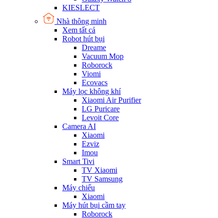
KIESLECT
Nhà thông minh
Xem tất cả
Robot hút bụi
Dreame
Vacuum Mop
Roborock
Viomi
Ecovacs
Máy lọc không khí
Xiaomi Air Purifier
LG Puricare
Levoit Core
Camera AI
Xiaomi
Ezviz
Imou
Smart Tivi
TV Xiaomi
TV Samsung
Máy chiếu
Xiaomi
Máy hút bụi cầm tay
Roborock