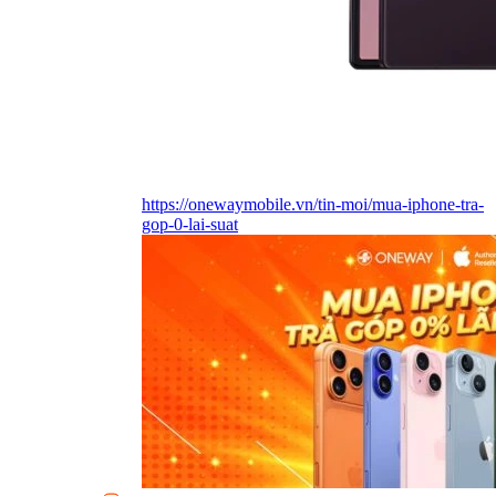
https://onewaymobile.vn/tin-moi/mua-iphone-tra-
gop-0-lai-suat