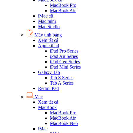
MacBook Pro
MacBook Air
iMac cũ
Mac mini
Mac Studio
Máy tính bảng
Xem tất cả
Apple iPad
iPad Pro Series
iPad Air Series
iPad Gen Series
iPad Mini Series
Galaxy Tab
Tab S Series
Tab A Series
Redmi Pad
Mac
Xem tất cả
MacBook
MacBook Pro
MacBook Air
MacBook Neo
iMac