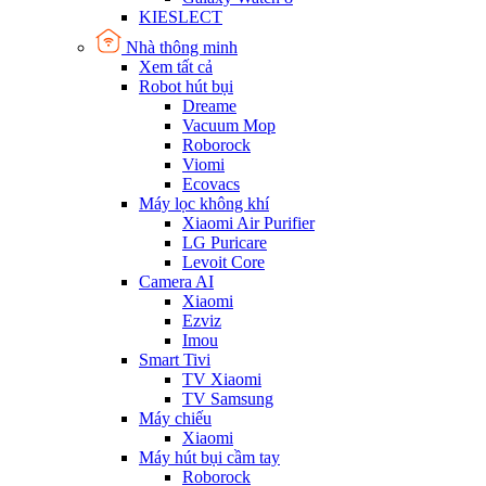
KIESLECT
Nhà thông minh
Xem tất cả
Robot hút bụi
Dreame
Vacuum Mop
Roborock
Viomi
Ecovacs
Máy lọc không khí
Xiaomi Air Purifier
LG Puricare
Levoit Core
Camera AI
Xiaomi
Ezviz
Imou
Smart Tivi
TV Xiaomi
TV Samsung
Máy chiếu
Xiaomi
Máy hút bụi cầm tay
Roborock