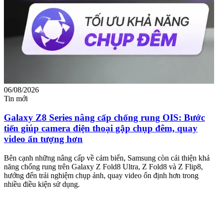
06/08/2026
0
Tin mới
T
Galaxy Z8 Series nâng cấp chống rung OIS: Bước
tiến giúp camera điện thoại gập chụp đêm, quay
video ấn tượng hơn
M
m
Bên cạnh những nâng cấp về cảm biến, Samsung còn cải thiện khả
n
năng chống rung trên Galaxy Z Fold8 Ultra, Z Fold8 và Z Flip8,
hướng đến trải nghiệm chụp ảnh, quay video ổn định hơn trong
nhiều điều kiện sử dụng.