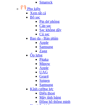
Smarock
Phụ kiện
Xem tất cả
Bộ sạc
Pin dự phòng
Cáp sạc
Sạc không dây
Củ sạc
Bao da - Bàn phím
Apple
Samsung
Zagg
Ốp lưng
Pitaka
Mipow
Apple
UAG
Gear4
Spigen
Samsung
Kính cường lực
Điện thoại
Máy tính bảng
Đồng hồ thông minh