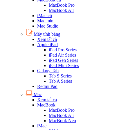
MacBook Pro
MacBook Air
iMac cũ
Mac mini
Mac Studio
Máy tính bảng
Xem tất cả
Apple iPad
iPad Pro Series
iPad Air Series
iPad Gen Series
iPad Mini Series
Galaxy Tab
Tab S Series
Tab A Series
Redmi Pad
Mac
Xem tất cả
MacBook
MacBook Pro
MacBook Air
MacBook Neo
iMac