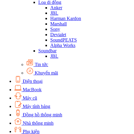
Loa di động
Anker
JBL
Harman Kardon
Marshall
Sony
Devialet
SoundPEATS
Alpha Works
Soundbar
JBL
Tin tức
Khuyến mãi
Điện thoại
MacBook
Máy cũ
Máy tính bảng
Đồng hồ thông minh
Nhà thông minh
Phụ kiện