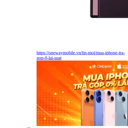
https://onewaymobile.vn/tin-moi/mua-iphone-tra-
gop-0-lai-suat