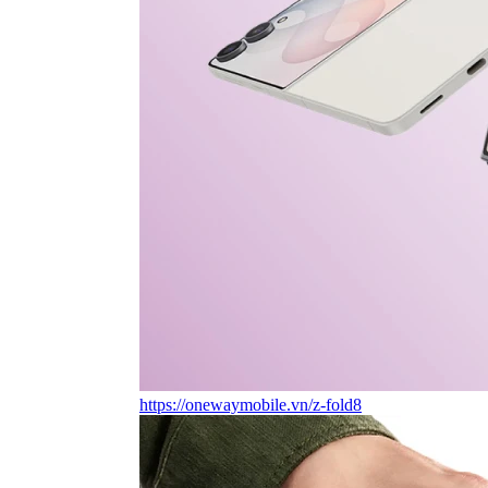
https://onewaymobile.vn/z-fold8