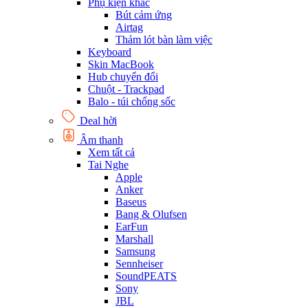
Phụ kiện khác
Bút cảm ứng
Airtag
Thảm lót bàn làm việc
Keyboard
Skin MacBook
Hub chuyển đổi
Chuột - Trackpad
Balo - túi chống sốc
Deal hời
Âm thanh
Xem tất cả
Tai Nghe
Apple
Anker
Baseus
Bang & Olufsen
EarFun
Marshall
Samsung
Sennheiser
SoundPEATS
Sony
JBL