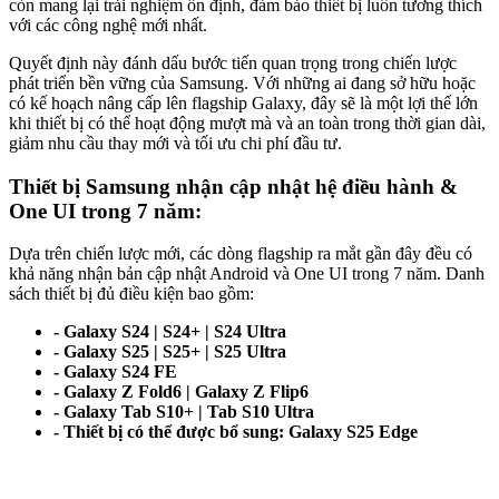
còn mang lại trải nghiệm ổn định, đảm bảo thiết bị luôn tương thích
với các công nghệ mới nhất.
Quyết định này đánh dấu bước tiến quan trọng trong chiến lược
phát triển bền vững của Samsung. Với những ai đang sở hữu hoặc
có kế hoạch nâng cấp lên flagship Galaxy, đây sẽ là một lợi thế lớn
khi thiết bị có thể hoạt động mượt mà và an toàn trong thời gian dài,
giảm nhu cầu thay mới và tối ưu chi phí đầu tư.
Thiết bị Samsung nhận cập nhật hệ điều hành &
One UI trong 7 năm:
Dựa trên chiến lược mới, các dòng flagship ra mắt gần đây đều có
khả năng nhận bản cập nhật Android và One UI trong 7 năm. Danh
sách thiết bị đủ điều kiện bao gồm:
- Galaxy S24 | S24+ | S24 Ultra
- Galaxy S25 | S25+ | S25 Ultra
- Galaxy S24 FE
- Galaxy Z Fold6 | Galaxy Z Flip6
- Galaxy Tab S10+ | Tab S10 Ultra
- Thiết bị có thể được bổ sung: Galaxy S25 Edge