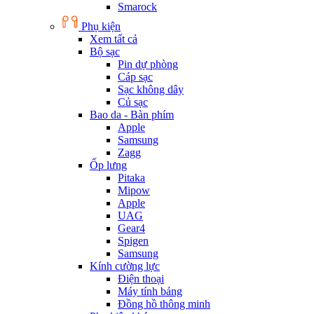
Smarock
Phụ kiện
Xem tất cả
Bộ sạc
Pin dự phòng
Cáp sạc
Sạc không dây
Củ sạc
Bao da - Bàn phím
Apple
Samsung
Zagg
Ốp lưng
Pitaka
Mipow
Apple
UAG
Gear4
Spigen
Samsung
Kính cường lực
Điện thoại
Máy tính bảng
Đồng hồ thông minh