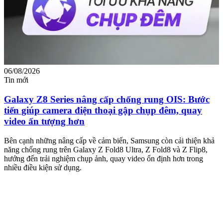
06/08/2026
0
Tin mới
T
Galaxy Z8 Series nâng cấp chống rung OIS: Bước
tiến giúp camera điện thoại gập chụp đêm, quay
video ấn tượng hơn
M
m
Bên cạnh những nâng cấp về cảm biến, Samsung còn cải thiện khả
n
năng chống rung trên Galaxy Z Fold8 Ultra, Z Fold8 và Z Flip8,
hướng đến trải nghiệm chụp ảnh, quay video ổn định hơn trong
nhiều điều kiện sử dụng.