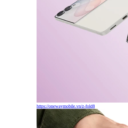
https://onewaymobile.vn/z-fold8