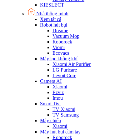
KIESLECT
Nhà thông minh
Xem tất cả
Robot hút bụi
Dreame
Vacuum Mop
Roborock
Viomi
Ecovacs
Máy lọc không khí
Xiaomi Air Purifier
LG Puricare
Levoit Core
Camera AI
Xiaomi
Ezviz
Imou
Smart Tivi
TV Xiaomi
TV Samsung
Máy chiếu
Xiaomi
Máy hút bụi cầm tay
Roborock