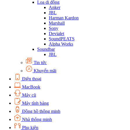
Loa di động
Anker
JBL
Harman Kardon
Marshall
Sony
Devialet
SoundPEATS
Alpha Works
Soundbar
JBL
Tin tức
Khuyến mãi
Điện thoại
MacBook
Máy cũ
Máy tính bảng
Đồng hồ thông minh
Nhà thông minh
Phụ kiện