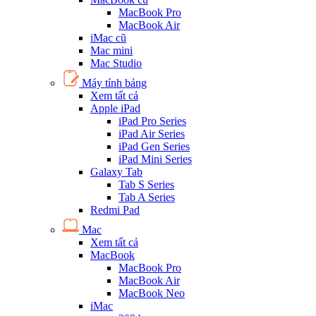
MacBook Pro
MacBook Air
iMac cũ
Mac mini
Mac Studio
Máy tính bảng
Xem tất cả
Apple iPad
iPad Pro Series
iPad Air Series
iPad Gen Series
iPad Mini Series
Galaxy Tab
Tab S Series
Tab A Series
Redmi Pad
Mac
Xem tất cả
MacBook
MacBook Pro
MacBook Air
MacBook Neo
iMac