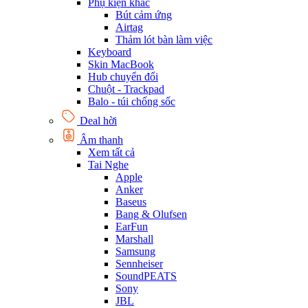
Phụ kiện khác
Bút cảm ứng
Airtag
Thảm lót bàn làm việc
Keyboard
Skin MacBook
Hub chuyển đổi
Chuột - Trackpad
Balo - túi chống sốc
Deal hời
Âm thanh
Xem tất cả
Tai Nghe
Apple
Anker
Baseus
Bang & Olufsen
EarFun
Marshall
Samsung
Sennheiser
SoundPEATS
Sony
JBL