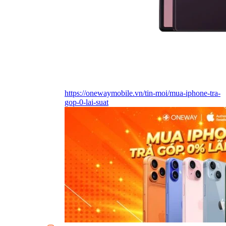
https://onewaymobile.vn/tin-moi/mua-iphone-tra-
gop-0-lai-suat