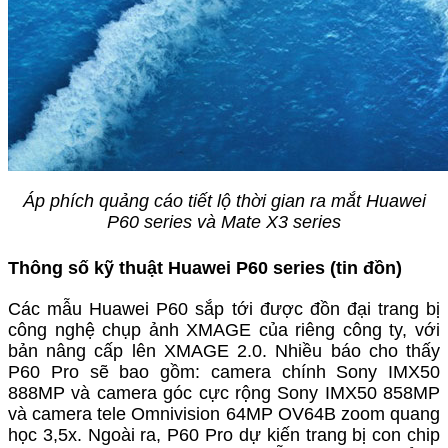
Áp phích quảng cáo tiết lộ thời gian ra mắt Huawei
P60 series và Mate X3 series
Thông số kỹ thuật Huawei P60 series (tin đồn)
Các mẫu Huawei P60 sắp tới được đồn đại trang bị
công nghệ chụp ảnh XMAGE của riêng công ty, với
bản nâng cấp lên XMAGE 2.0. Nhiều báo cho thấy
P60 Pro sẽ bao gồm: camera chính Sony IMX50
888MP và camera góc cực rộng Sony IMX50 858MP
và camera tele Omnivision 64MP OV64B zoom quang
học 3,5x. Ngoài ra, P60 Pro dự kiến trang bị con chip