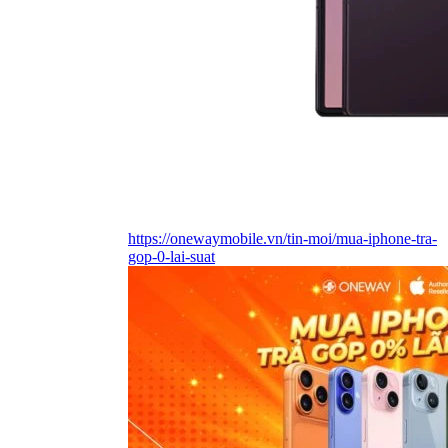
https://onewaymobile.vn/tin-moi/mua-iphone-tra-
gop-0-lai-suat