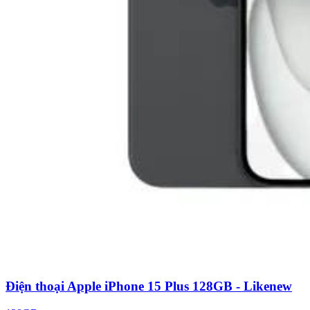
Điện thoại Apple iPhone 15 Plus 128GB - Likenew