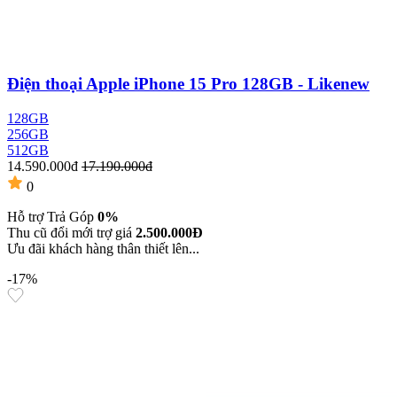
Điện thoại Apple iPhone 15 Pro 128GB - Likenew
128GB
256GB
512GB
14.590.000đ
17.190.000đ
0
Hỗ trợ Trả Góp
0%
Thu cũ đổi mới trợ giá
2.500.000Đ
Ưu đãi khách hàng thân thiết lên...
-17%