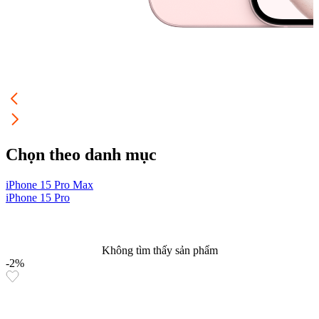
Chọn theo danh mục
iPhone 15 Pro Max
i
iPhone 15 Pro
i
Không tìm thấy sản phẩm
-2%