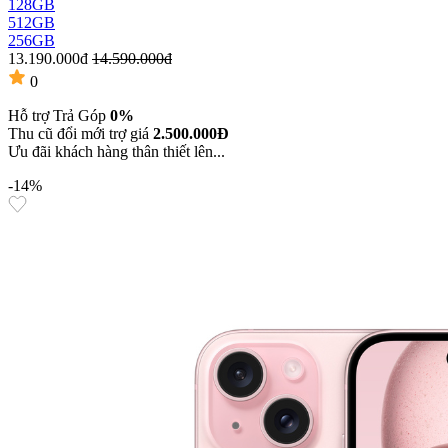
128GB
512GB
256GB
13.190.000đ
14.590.000đ
0
Hỗ trợ Trả Góp
0%
Thu cũ đổi mới trợ giá
2.500.000Đ
Ưu đãi khách hàng thân thiết lên...
-14%