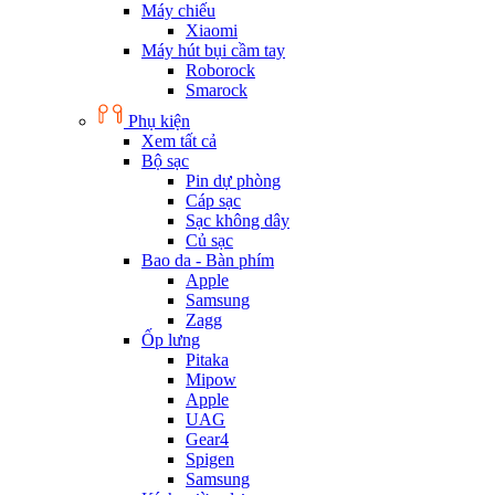
Máy chiếu
Xiaomi
Máy hút bụi cầm tay
Roborock
Smarock
Phụ kiện
Xem tất cả
Bộ sạc
Pin dự phòng
Cáp sạc
Sạc không dây
Củ sạc
Bao da - Bàn phím
Apple
Samsung
Zagg
Ốp lưng
Pitaka
Mipow
Apple
UAG
Gear4
Spigen
Samsung