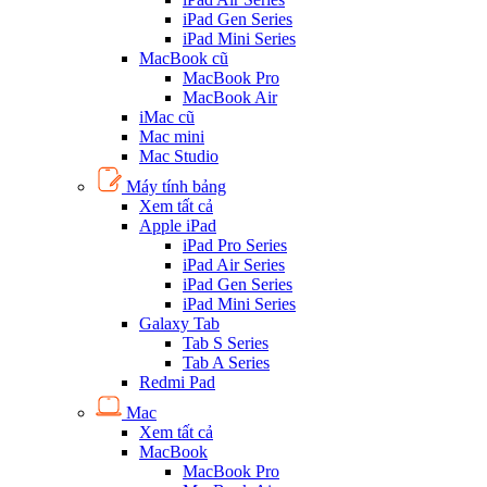
iPad Gen Series
iPad Mini Series
MacBook cũ
MacBook Pro
MacBook Air
iMac cũ
Mac mini
Mac Studio
Máy tính bảng
Xem tất cả
Apple iPad
iPad Pro Series
iPad Air Series
iPad Gen Series
iPad Mini Series
Galaxy Tab
Tab S Series
Tab A Series
Redmi Pad
Mac
Xem tất cả
MacBook
MacBook Pro