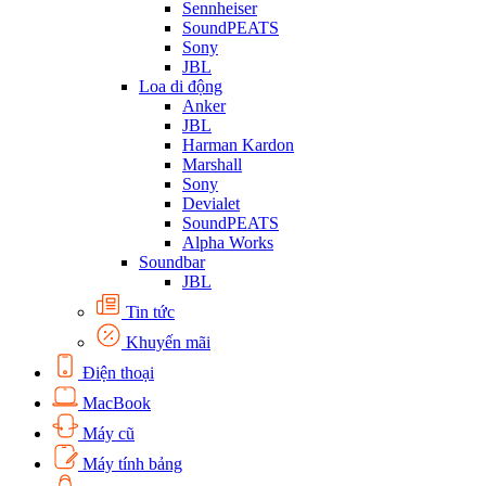
Sennheiser
SoundPEATS
Sony
JBL
Loa di động
Anker
JBL
Harman Kardon
Marshall
Sony
Devialet
SoundPEATS
Alpha Works
Soundbar
JBL
Tin tức
Khuyến mãi
Điện thoại
MacBook
Máy cũ
Máy tính bảng