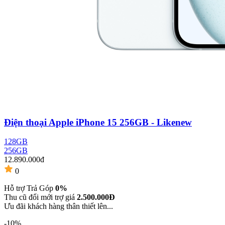
Điện thoại Apple iPhone 15 256GB - Likenew
128GB
256GB
12.890.000đ
0
Hỗ trợ Trả Góp
0%
Thu cũ đổi mới trợ giá
2.500.000Đ
Ưu đãi khách hàng thân thiết lên...
-10%