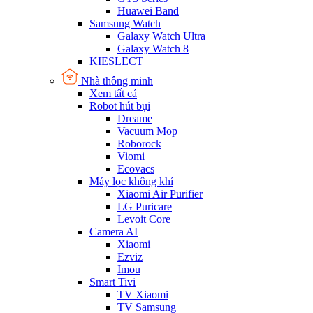
Huawei Band
Samsung Watch
Galaxy Watch Ultra
Galaxy Watch 8
KIESLECT
Nhà thông minh
Xem tất cả
Robot hút bụi
Dreame
Vacuum Mop
Roborock
Viomi
Ecovacs
Máy lọc không khí
Xiaomi Air Purifier
LG Puricare
Levoit Core
Camera AI
Xiaomi
Ezviz
Imou
Smart Tivi
TV Xiaomi
TV Samsung