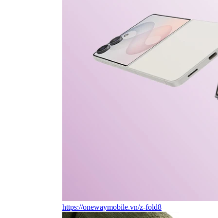
https://onewaymobile.vn/z-fold8