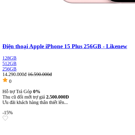
Điện thoại Apple iPhone 15 Plus 256GB - Likenew
128GB
512GB
256GB
14.290.000đ
16.590.000đ
0
Hỗ trợ Trả Góp
0%
Thu cũ đổi mới trợ giá
2.500.000Đ
Ưu đãi khách hàng thân thiết lên...
-15%