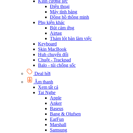
Kính cường lực
Điện thoại
Máy tính bảng
Đồng hồ thông minh
Phụ kiện khác
Bút cảm ứng
Airtag
Thảm lót bàn làm việc
Keyboard
Skin MacBook
Hub chuyển đổi
Chuột - Trackpad
Balo - túi chống sốc
Deal hời
Âm thanh
Xem tất cả
Tai Nghe
Apple
Anker
Baseus
Bang & Olufsen
EarFun
Marshall
Samsung