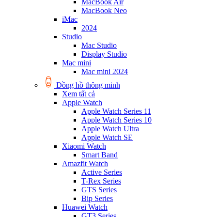
MacBook Air
MacBook Neo
iMac
2024
Studio
Mac Studio
Display Studio
Mac mini
Mac mini 2024
Đồng hồ thông minh
Xem tất cả
Apple Watch
Apple Watch Series 11
Apple Watch Series 10
Apple Watch Ultra
Apple Watch SE
Xiaomi Watch
Smart Band
Amazfit Watch
Active Series
T-Rex Series
GTS Series
Bip Series
Huawei Watch
GT3 Series