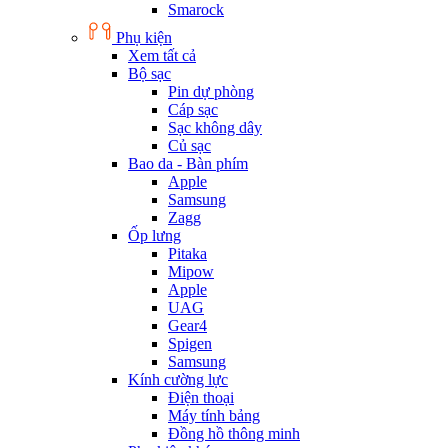
Smarock
Phụ kiện
Xem tất cả
Bộ sạc
Pin dự phòng
Cáp sạc
Sạc không dây
Củ sạc
Bao da - Bàn phím
Apple
Samsung
Zagg
Ốp lưng
Pitaka
Mipow
Apple
UAG
Gear4
Spigen
Samsung
Kính cường lực
Điện thoại
Máy tính bảng
Đồng hồ thông minh