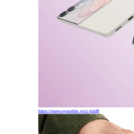
https://onewaymobile.vn/z-fold8