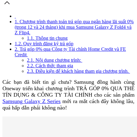
1. Chương trình thanh toán trả góp qua ngân hàng lãi suất 0%
(trong 12 và 24 tháng) khi mua Samsung Galaxy Z Fold4 và
Z Flip4.
1.1. Thông tin chung
1.2. Quy trình đăng ký trả góp
2. Trả góp 0% qua Công ty Tài chính Home Credit và FE
Credit
2.1. Nội dung chương trình:
2.2. Cách thức tham gia
2.3. Điều kiện để khách hàng tham gia chương trình.
Các bạn đã biết tin gì chưa? Samsung đồng hành cùng
Oneway triển khai chương trình TRẢ GÓP 0% QUA THẺ
TÍN DỤNG & CÔNG TY TÀI CHÍNH cho các sản phẩm
Samsung Galaxy Z Series
mới ra mắt cách đây không lâu,
quá hấp dẫn phải không nào!