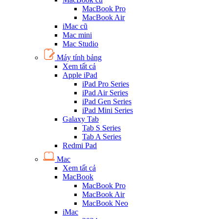
MacBook Pro
MacBook Air
iMac cũ
Mac mini
Mac Studio
Máy tính bảng
Xem tất cả
Apple iPad
iPad Pro Series
iPad Air Series
iPad Gen Series
iPad Mini Series
Galaxy Tab
Tab S Series
Tab A Series
Redmi Pad
Mac
Xem tất cả
MacBook
MacBook Pro
MacBook Air
MacBook Neo
iMac