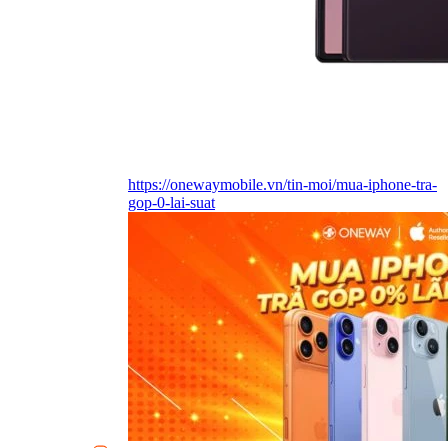
https://onewaymobile.vn/tin-moi/mua-iphone-tra-
gop-0-lai-suat