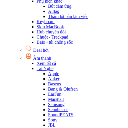
Phụ kiện khác
Bút cảm ứng
Airtag
Thảm lót bàn làm việc
Keyboard
Skin MacBook
Hub chuyển đổi
Chuột - Trackpad
Balo - túi chống sốc
Deal hời
Âm thanh
Xem tất cả
Tai Nghe
Apple
Anker
Baseus
Bang & Olufsen
EarFun
Marshall
Samsung
Sennheiser
SoundPEATS
Sony
JBL