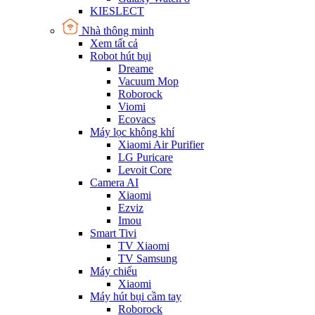
KIESLECT
Nhà thông minh
Xem tất cả
Robot hút bụi
Dreame
Vacuum Mop
Roborock
Viomi
Ecovacs
Máy lọc không khí
Xiaomi Air Purifier
LG Puricare
Levoit Core
Camera AI
Xiaomi
Ezviz
Imou
Smart Tivi
TV Xiaomi
TV Samsung
Máy chiếu
Xiaomi
Máy hút bụi cầm tay
Roborock