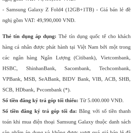
- Samsung Galaxy Z Fold4 (12GB+1TB) - Giá bán lẻ đề
nghị gồm VAT: 49,990,000 VNĐ.
Thẻ tín dụng áp dụng:
Thẻ tín dụng quốc tế cho khách
hàng cá nhân được phát hành tại Việt Nam bởi một trong
các ngân hàng Ngân Lượng (Citibank), Vietcombank,
HSBC, ShinhanBank, Sacombank, Techcombank,
VPBank, MSB, SeABank, BIDV Bank, VIB, ACB, SHB,
SCB, HDbank, Pvcombank (*).
Số tiền đăng ký trả góp tối thiểu:
Từ 5.000.000 VNĐ.
Số tiền đăng ký trả góp tối đa:
Bằng với số tiền thanh
toán khi mua điện thoại Samsung Galaxy thuộc danh sách
sản phẩm áp dụng và không được vượt quá giá bán lẻ đã