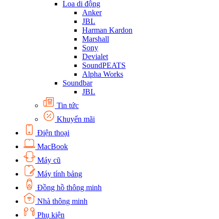
Loa di động
Anker
JBL
Harman Kardon
Marshall
Sony
Devialet
SoundPEATS
Alpha Works
Soundbar
JBL
Tin tức
Khuyến mãi
Điện thoại
MacBook
Máy cũ
Máy tính bảng
Đồng hồ thông minh
Nhà thông minh
Phụ kiện