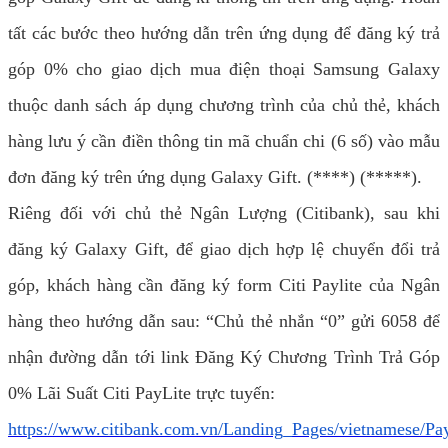
tất các bước theo hướng dẫn trên ứng dụng để đăng ký trả
góp 0% cho giao dịch mua điện thoại Samsung Galaxy
thuộc danh sách áp dụng chương trình của chủ thẻ, khách
hàng lưu ý cần điền thông tin mã chuẩn chi (6 số) vào mẫu
đơn đăng ký trên ứng dụng Galaxy Gift. (****) (*****).
Riêng đối với chủ thẻ Ngân Lượng (Citibank), sau khi
đăng ký Galaxy Gift, để giao dịch hợp lệ chuyển đổi trả
góp, khách hàng cần đăng ký form Citi Paylite của Ngân
hàng theo hướng dẫn sau: “Chủ thẻ nhắn “0” gửi 6058 để
nhận đường dẫn tới link Đăng Ký Chương Trình Trả Góp
0% Lãi Suất Citi PayLite trực tuyến:
https://www.citibank.com.vn/Landing_Pages/vietnamese/Pay