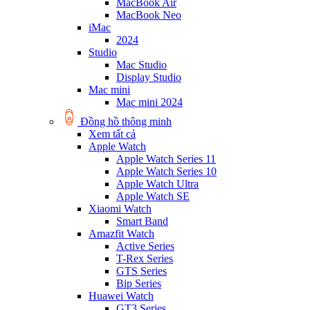
MacBook Air
MacBook Neo
iMac
2024
Studio
Mac Studio
Display Studio
Mac mini
Mac mini 2024
Đồng hồ thông minh
Xem tất cả
Apple Watch
Apple Watch Series 11
Apple Watch Series 10
Apple Watch Ultra
Apple Watch SE
Xiaomi Watch
Smart Band
Amazfit Watch
Active Series
T-Rex Series
GTS Series
Bip Series
Huawei Watch
GT3 Series