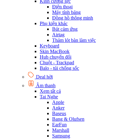
Kính cường lực
Điện thoại
Máy tính bảng
Đồng hồ thông minh
Phụ kiện khác
Bút cảm ứng
Airtag
Thảm lót bàn làm việc
Keyboard
Skin MacBook
Hub chuyển đổi
Chuột - Trackpad
Balo - túi chống sốc
Deal hời
Âm thanh
Xem tất cả
Tai Nghe
Apple
Anker
Baseus
Bang & Olufsen
EarFun
Marshall
Samsung