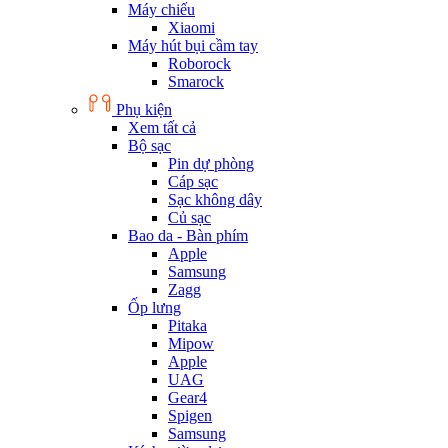
Máy chiếu
Xiaomi
Máy hút bụi cầm tay
Roborock
Smarock
Phụ kiện
Xem tất cả
Bộ sạc
Pin dự phòng
Cáp sạc
Sạc không dây
Củ sạc
Bao da - Bàn phím
Apple
Samsung
Zagg
Ốp lưng
Pitaka
Mipow
Apple
UAG
Gear4
Spigen
Samsung