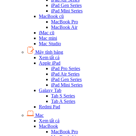
iPad Gen Series
iPad Mini Series
MacBook cũ
MacBook Pro
MacBook Air
iMac cũ
Mac mini
Mac Studio
Máy tính bảng
Xem tất cả
Apple iPad
iPad Pro Series
iPad Air Series
iPad Gen Series
iPad Mini Series
Galaxy Tab
Tab S Series
Tab A Series
Redmi Pad
Mac
Xem tất cả
MacBook
MacBook Pro