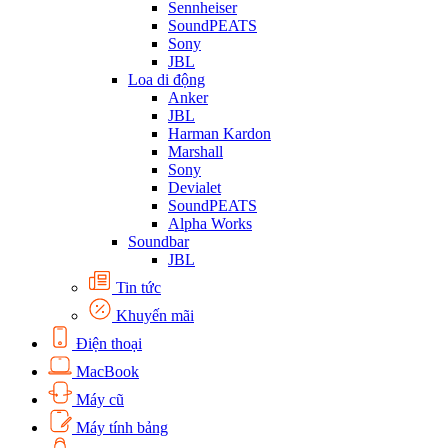
Sennheiser
SoundPEATS
Sony
JBL
Loa di động
Anker
JBL
Harman Kardon
Marshall
Sony
Devialet
SoundPEATS
Alpha Works
Soundbar
JBL
Tin tức
Khuyến mãi
Điện thoại
MacBook
Máy cũ
Máy tính bảng