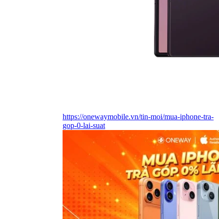
https://onewaymobile.vn/tin-moi/mua-iphone-tra-
gop-0-lai-suat