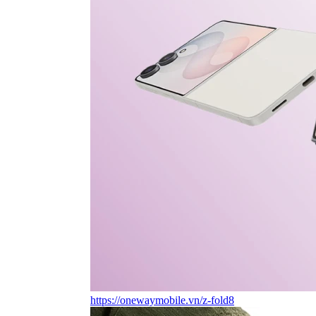
https://onewaymobile.vn/z-fold8