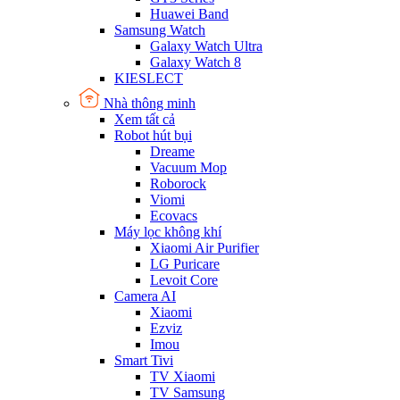
Huawei Band
Samsung Watch
Galaxy Watch Ultra
Galaxy Watch 8
KIESLECT
Nhà thông minh
Xem tất cả
Robot hút bụi
Dreame
Vacuum Mop
Roborock
Viomi
Ecovacs
Máy lọc không khí
Xiaomi Air Purifier
LG Puricare
Levoit Core
Camera AI
Xiaomi
Ezviz
Imou
Smart Tivi
TV Xiaomi
TV Samsung