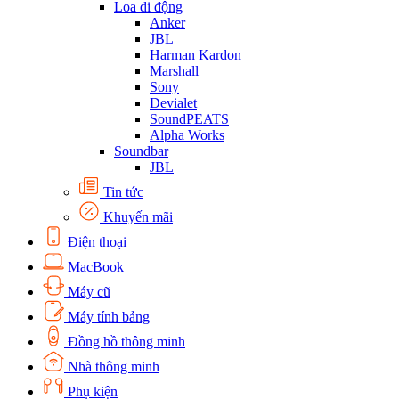
Loa di động
Anker
JBL
Harman Kardon
Marshall
Sony
Devialet
SoundPEATS
Alpha Works
Soundbar
JBL
Tin tức
Khuyến mãi
Điện thoại
MacBook
Máy cũ
Máy tính bảng
Đồng hồ thông minh
Nhà thông minh
Phụ kiện