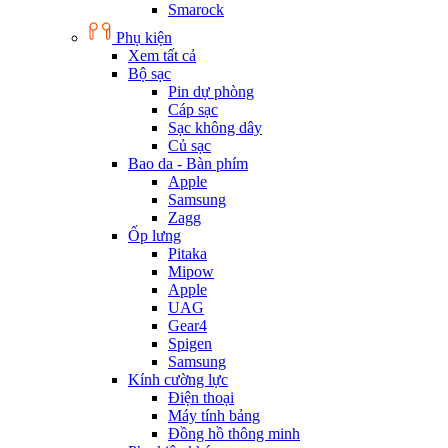
Smarock
Phụ kiện
Xem tất cả
Bộ sạc
Pin dự phòng
Cáp sạc
Sạc không dây
Củ sạc
Bao da - Bàn phím
Apple
Samsung
Zagg
Ốp lưng
Pitaka
Mipow
Apple
UAG
Gear4
Spigen
Samsung
Kính cường lực
Điện thoại
Máy tính bảng
Đồng hồ thông minh