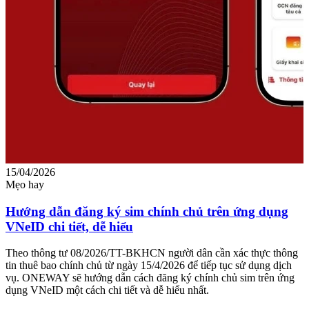
15/04/2026
0
Mẹo hay
M
Hướng dẫn đăng ký sim chính chủ trên ứng dụng
VNeID chi tiết, dễ hiểu
c
Theo thông tư 08/2026/TT-BKHCN người dân cần xác thực thông
T
tin thuê bao chính chủ từ ngày 15/4/2026 để tiếp tục sử dụng dịch
v
vụ. ONEWAY sẽ hướng dẫn cách đăng ký chính chủ sim trên ứng
g
dụng VNeID một cách chi tiết và dễ hiểu nhất.
c