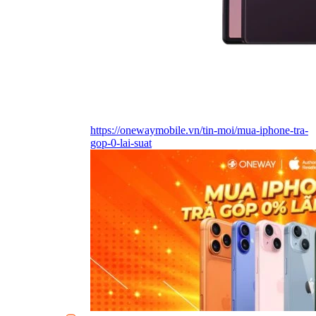
https://onewaymobile.vn/tin-moi/mua-iphone-tra-
gop-0-lai-suat