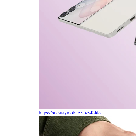
https://onewaymobile.vn/z-fold8