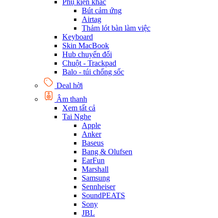
Phụ kiện khác
Bút cảm ứng
Airtag
Thảm lót bàn làm việc
Keyboard
Skin MacBook
Hub chuyển đổi
Chuột - Trackpad
Balo - túi chống sốc
Deal hời
Âm thanh
Xem tất cả
Tai Nghe
Apple
Anker
Baseus
Bang & Olufsen
EarFun
Marshall
Samsung
Sennheiser
SoundPEATS
Sony
JBL