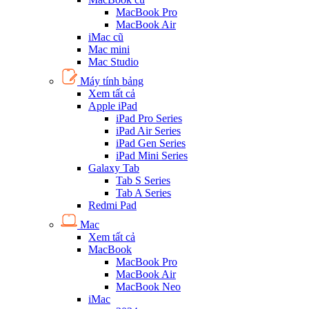
MacBook Pro
MacBook Air
iMac cũ
Mac mini
Mac Studio
Máy tính bảng
Xem tất cả
Apple iPad
iPad Pro Series
iPad Air Series
iPad Gen Series
iPad Mini Series
Galaxy Tab
Tab S Series
Tab A Series
Redmi Pad
Mac
Xem tất cả
MacBook
MacBook Pro
MacBook Air
MacBook Neo
iMac