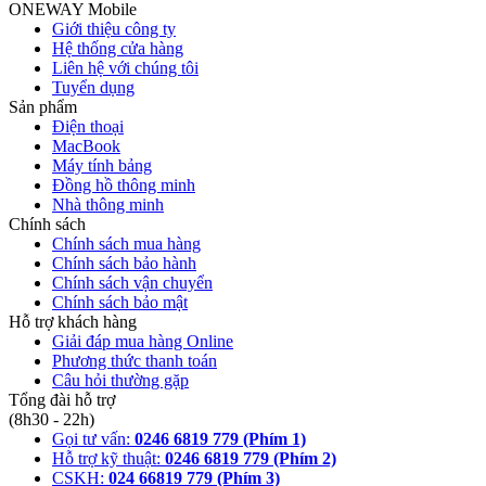
ONEWAY Mobile
Giới thiệu công ty
Hệ thống cửa hàng
Liên hệ với chúng tôi
Tuyển dụng
Sản phẩm
Điện thoại
MacBook
Máy tính bảng
Đồng hồ thông minh
Nhà thông minh
Chính sách
Chính sách mua hàng
Chính sách bảo hành
Chính sách vận chuyển
Chính sách bảo mật
Hỗ trợ khách hàng
Giải đáp mua hàng Online
Phương thức thanh toán
Câu hỏi thường gặp
Tổng đài hỗ trợ
(8h30 - 22h)
Gọi tư vấn:
0246 6819 779 (Phím 1)
Hỗ trợ kỹ thuật:
0246 6819 779 (Phím 2)
CSKH:
024 66819 779 (Phím 3)