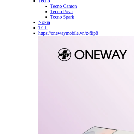
Tecno
Tecno Camon
Tecno Pova
Tecno Spark
Nokia
TCL
https://onewaymobile.vn/z-flip8