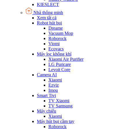
KIESLECT
Nhà thông minh
Xem tất cả
Robot hút bụi
Dreame
Vacuum Mop
Roborock
Viomi
Ecovacs
Máy lọc không khí
Xiaomi Air Purifier
LG Puricare
Levoit Core
Camera AI
Xiaomi
Ezviz
Imou
Smart Tivi
TV Xiaomi
TV Samsung
Máy chiếu
Xiaomi
Máy hút bụi cầm tay
Roborock