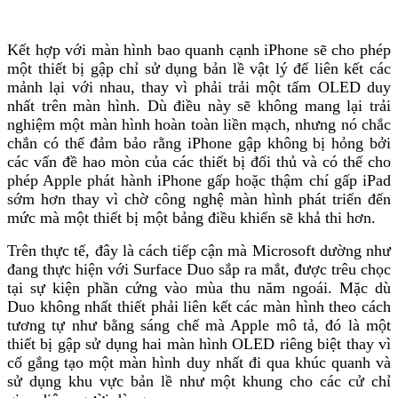
Kết hợp với màn hình bao quanh cạnh iPhone sẽ cho phép
một thiết bị gập chỉ sử dụng bản lề vật lý để liên kết các
mảnh lại với nhau, thay vì phải trải một tấm OLED duy
nhất trên màn hình. Dù điều này sẽ không mang lại trải
nghiệm một màn hình hoàn toàn liền mạch, nhưng nó chắc
chắn có thể đảm bảo rằng iPhone gập không bị hỏng bởi
các vấn đề hao mòn của các thiết bị đối thủ và có thể cho
phép Apple phát hành iPhone gấp hoặc thậm chí gấp iPad
sớm hơn thay vì chờ công nghệ màn hình phát triển đến
mức mà một thiết bị một bảng điều khiển sẽ khả thi hơn.
Trên thực tế, đây là cách tiếp cận mà Microsoft dường như
đang thực hiện với Surface Duo sắp ra mắt, được trêu chọc
tại sự kiện phần cứng vào mùa thu năm ngoái. Mặc dù
Duo không nhất thiết phải liên kết các màn hình theo cách
tương tự như bằng sáng chế mà Apple mô tả, đó là một
thiết bị gập sử dụng hai màn hình OLED riêng biệt thay vì
cố gắng tạo một màn hình duy nhất đi qua khúc quanh và
sử dụng khu vực bản lề như một khung cho các cử chỉ