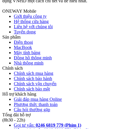
dụng VNeID một cách chi tiết và dễ hiểu nhất.
c
ONEWAY Mobile
Giới thiệu công ty
Hệ thống cửa hàng
Liên hệ với chúng tôi
Tuyển dụng
Sản phẩm
Điện thoại
MacBook
Máy tính bảng
Đồng hồ thông minh
Nhà thông minh
Chính sách
Chính sách mua hàng
Chính sách bảo hành
Chính sách vận chuyển
Chính sách bảo mật
Hỗ trợ khách hàng
Giải đáp mua hàng Online
Phương thức thanh toán
Câu hỏi thường gặp
Tổng đài hỗ trợ
(8h30 - 22h)
Gọi tư vấn:
0246 6819 779 (Phím 1)