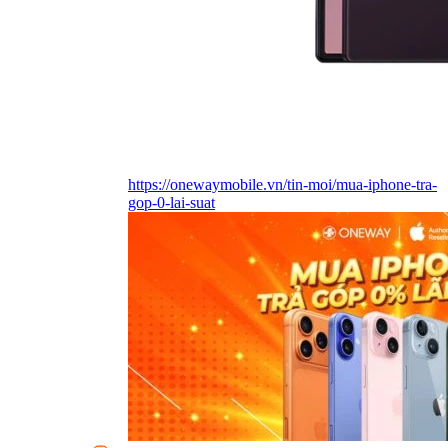
https://onewaymobile.vn/tin-moi/mua-iphone-tra-
gop-0-lai-suat