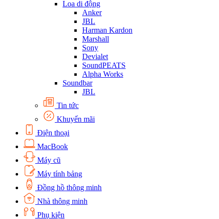
Loa di động
Anker
JBL
Harman Kardon
Marshall
Sony
Devialet
SoundPEATS
Alpha Works
Soundbar
JBL
Tin tức
Khuyến mãi
Điện thoại
MacBook
Máy cũ
Máy tính bảng
Đồng hồ thông minh
Nhà thông minh
Phụ kiện