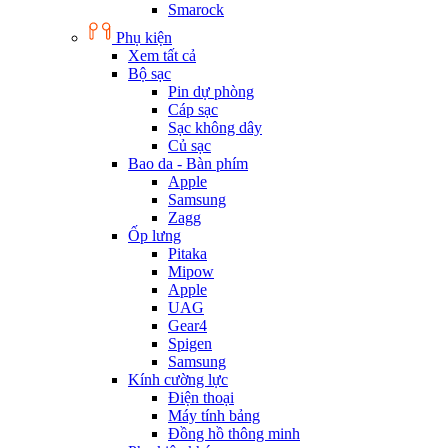
Smarock
Phụ kiện
Xem tất cả
Bộ sạc
Pin dự phòng
Cáp sạc
Sạc không dây
Củ sạc
Bao da - Bàn phím
Apple
Samsung
Zagg
Ốp lưng
Pitaka
Mipow
Apple
UAG
Gear4
Spigen
Samsung
Kính cường lực
Điện thoại
Máy tính bảng
Đồng hồ thông minh