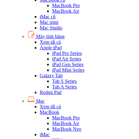
MacBook Pro
MacBook Air
iMac cũ
Mac mini
Mac Studio
Máy tính bảng
Xem tất cả
Apple iPad
iPad Pro Series
iPad Air Series
iPad Gen Series
iPad Mini Series
Galaxy Tab
Tab S Series
Tab A Series
Redmi Pad
Mac
Xem tất cả
MacBook
MacBook Pro
MacBook Air
MacBook Neo
iMac