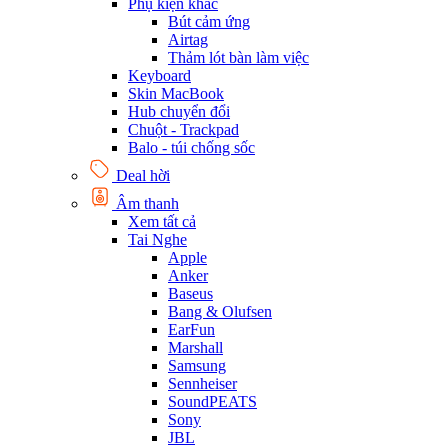
Phụ kiện khác
Bút cảm ứng
Airtag
Thảm lót bàn làm việc
Keyboard
Skin MacBook
Hub chuyển đổi
Chuột - Trackpad
Balo - túi chống sốc
Deal hời
Âm thanh
Xem tất cả
Tai Nghe
Apple
Anker
Baseus
Bang & Olufsen
EarFun
Marshall
Samsung
Sennheiser
SoundPEATS
Sony
JBL