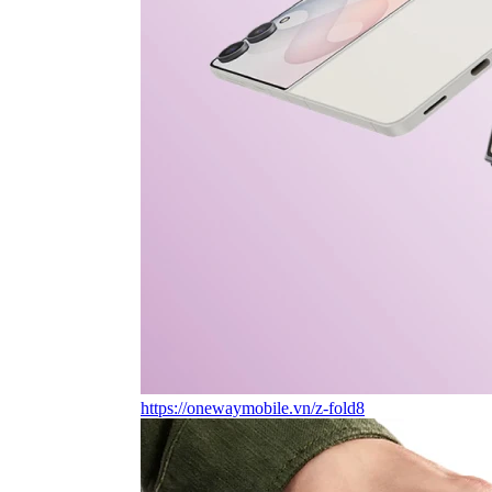
https://onewaymobile.vn/z-fold8