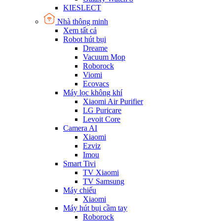
KIESLECT
Nhà thông minh
Xem tất cả
Robot hút bụi
Dreame
Vacuum Mop
Roborock
Viomi
Ecovacs
Máy lọc không khí
Xiaomi Air Purifier
LG Puricare
Levoit Core
Camera AI
Xiaomi
Ezviz
Imou
Smart Tivi
TV Xiaomi
TV Samsung
Máy chiếu
Xiaomi
Máy hút bụi cầm tay
Roborock