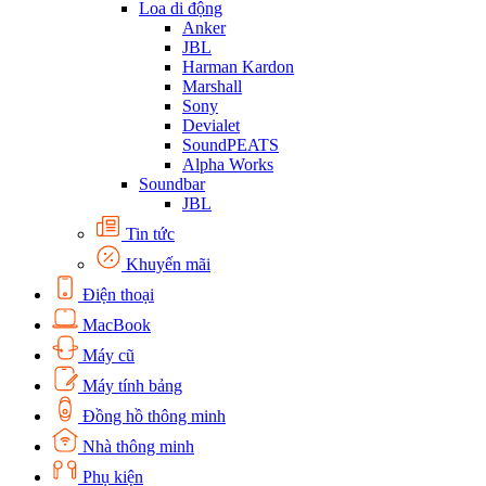
Loa di động
Anker
JBL
Harman Kardon
Marshall
Sony
Devialet
SoundPEATS
Alpha Works
Soundbar
JBL
Tin tức
Khuyến mãi
Điện thoại
MacBook
Máy cũ
Máy tính bảng
Đồng hồ thông minh
Nhà thông minh
Phụ kiện