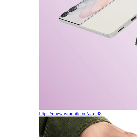
https://onewaymobile.vn/z-fold8