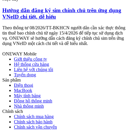
Hướng dẫn đăng ký sim chính chủ trên ứng dụng
VNeID chi tiết, dễ hiểu
c
Theo thông tư 08/2026/TT-BKHCN người dân cần xác thực thông
T
tin thuê bao chính chủ từ ngày 15/4/2026 để tiếp tục sử dụng dịch
v
vụ. ONEWAY sẽ hướng dẫn cách đăng ký chính chủ sim trên ứng
g
dụng VNeID một cách chi tiết và dễ hiểu nhất.
c
ONEWAY Mobile
Giới thiệu công ty
Hệ thống cửa hàng
Liên hệ với chúng tôi
Tuyển dụng
Sản phẩm
Điện thoại
MacBook
Máy tính bảng
Đồng hồ thông minh
Nhà thông minh
Chính sách
Chính sách mua hàng
Chính sách bảo hành
Chính sách vận chuyển