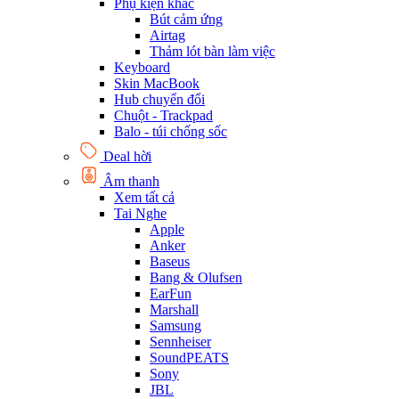
Phụ kiện khác
Bút cảm ứng
Airtag
Thảm lót bàn làm việc
Keyboard
Skin MacBook
Hub chuyển đổi
Chuột - Trackpad
Balo - túi chống sốc
Deal hời
Âm thanh
Xem tất cả
Tai Nghe
Apple
Anker
Baseus
Bang & Olufsen
EarFun
Marshall
Samsung
Sennheiser
SoundPEATS
Sony
JBL