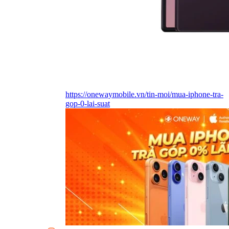
https://onewaymobile.vn/tin-moi/mua-iphone-tra-
gop-0-lai-suat