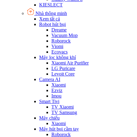
KIESLECT
Nhà thông minh
Xem tất cả
Robot hút bụi
Dreame
Vacuum Mop
Roborock
Viomi
Ecovacs
Máy lọc không khí
Xiaomi Air Purifier
LG Puricare
Levoit Core
Camera AI
Xiaomi
Ezviz
Imou
Smart Tivi
TV Xiaomi
TV Samsung
Máy chiếu
Xiaomi
Máy hút bụi cầm tay
Roborock