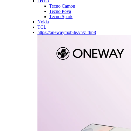
Tecno
Tecno Camon
Tecno Pova
Tecno Spark
Nokia
TCL
https://onewaymobile.vn/z-flip8