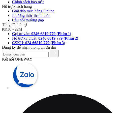
Chính sách bảo mật
Hỗ trợ khách hàng
Giải đáp mua hàng Online
Phương thức thanh toán
Câu hỏi thường gặp
Tổng đài hỗ trợ
(8h30 - 22h)
Gọi tư vấn:
0246 6819 779 (Phím 1)
Hỗ trợ kỹ thuật:
0246 6819 779 (Phím 2)
CSKH:
024 66819 779 (Phím 3)
Đăng ký để nhận thông tin ưu đãi
Kết nối ONEWAY