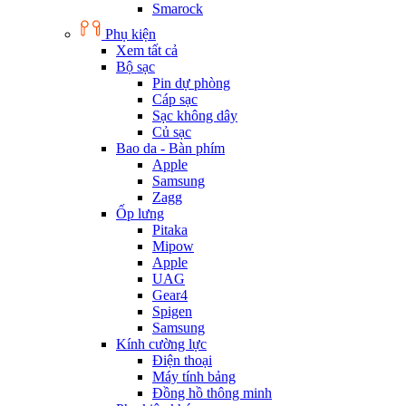
Smarock
Phụ kiện
Xem tất cả
Bộ sạc
Pin dự phòng
Cáp sạc
Sạc không dây
Củ sạc
Bao da - Bàn phím
Apple
Samsung
Zagg
Ốp lưng
Pitaka
Mipow
Apple
UAG
Gear4
Spigen
Samsung
Kính cường lực
Điện thoại
Máy tính bảng
Đồng hồ thông minh