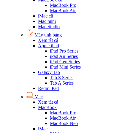
MacBook Pro
MacBook Air
iMac cũ
Mac mini
Mac Studio
Máy tính bảng
Xem tất cả
Apple iPad
iPad Pro Series
iPad Air Series
iPad Gen Series
iPad Mini Series
Galaxy Tab
Tab S Series
Tab A Series
Redmi Pad
Mac
Xem tất cả
MacBook
MacBook Pro
MacBook Air
MacBook Neo
iMac