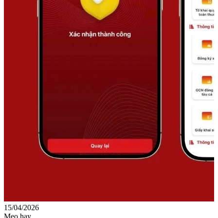
15/04/2026
0
Mẹo hay
M