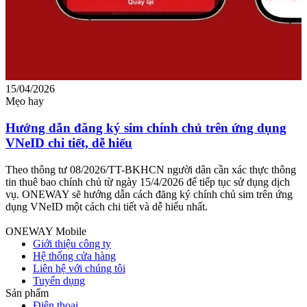
15/04/2026
0
Mẹo hay
M
Hướng dẫn đăng ký sim chính chủ trên ứng dụng
VNeID chi tiết, dễ hiểu
c
Theo thông tư 08/2026/TT-BKHCN người dân cần xác thực thông
T
tin thuê bao chính chủ từ ngày 15/4/2026 để tiếp tục sử dụng dịch
v
vụ. ONEWAY sẽ hướng dẫn cách đăng ký chính chủ sim trên ứng
g
dụng VNeID một cách chi tiết và dễ hiểu nhất.
c
ONEWAY Mobile
Giới thiệu công ty
Hệ thống cửa hàng
Liên hệ với chúng tôi
Tuyển dụng
Sản phẩm
Điện thoại