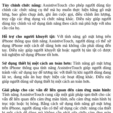
Tùy chỉnh chức năng:
AssistiveTouch cho phép người dùng tùy
chỉnh các chức năng cụ thể mà họ muốn thực hiện bằng gõ mặt
lưng, bao gồm chụp ảnh, ghi âm cuộc gọi, điều chỉnh âm lượng,
truy cập các ứng dụng và chức năng khác. Điều này giúp người
dùng tùy chỉnh và sử dụng tính năng theo cách mà phù hợp với nhu
cầu của họ.
Hỗ trợ cho người khuyết tật:
Với tính năng gõ mặt lưng trên
iPhone thông qua tính năng AssistiveTouch, người dùng có thể sử
dụng iPhone một cách dễ dàng hơn mà không cần phải dùng đến
tay. Điều này giúp người khuyết tật hoặc người bị tàn tật có được
trải nghiệm sử dụng iPhone tốt hơn.
Sử dụng thiết bị một cách an toàn hơn:
Tính năng gõ mặt lưng
trên iPhone thông qua tính năng AssistiveTouch giúp người dùng
tránh việc sử dụng tay để tương tác với thiết bị khi người dùng đang
lái xe, đang nấu ăn hay thực hiện các hoạt động khác. Điều này
giúp người dùng sử dụng thiết bị một cách an toàn hơn.
Giải pháp cho các vấn đề liên quan đến cảm ứng màn hình:
Tính năng AssistiveTouch cung cấp một giải pháp tạm thời cho các
vấn đề liên quan đến cảm ứng màn hình, nếu cảm ứng màn hình bị
trục trặc hoặc bị hỏng. Bằng cách sử dụng tính năng gõ mặt lưng
trên iPhone, người dùng vẫn có thể sử dụng các chức năng của thiết
bị một cách dễ dàng mà không cần phải sửa chữa cảm ứng màn