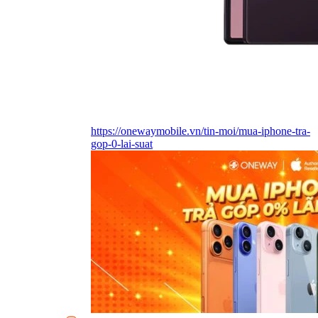
https://onewaymobile.vn/tin-moi/mua-iphone-tra-
gop-0-lai-suat