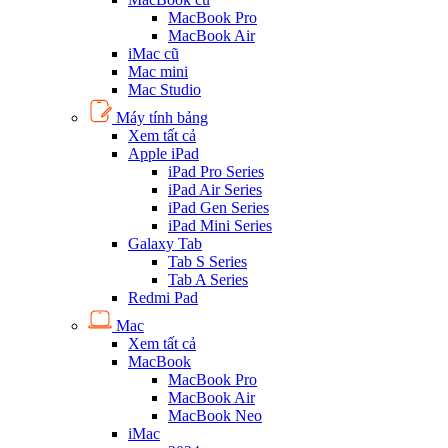
MacBook Pro
MacBook Air
iMac cũ
Mac mini
Mac Studio
Máy tính bảng
Xem tất cả
Apple iPad
iPad Pro Series
iPad Air Series
iPad Gen Series
iPad Mini Series
Galaxy Tab
Tab S Series
Tab A Series
Redmi Pad
Mac
Xem tất cả
MacBook
MacBook Pro
MacBook Air
MacBook Neo
iMac