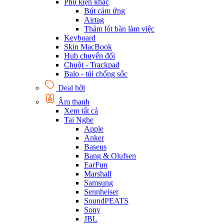
Phụ kiện khác
Bút cảm ứng
Airtag
Thảm lót bàn làm việc
Keyboard
Skin MacBook
Hub chuyển đổi
Chuột - Trackpad
Balo - túi chống sốc
Deal hời
Âm thanh
Xem tất cả
Tai Nghe
Apple
Anker
Baseus
Bang & Olufsen
EarFun
Marshall
Samsung
Sennheiser
SoundPEATS
Sony
JBL