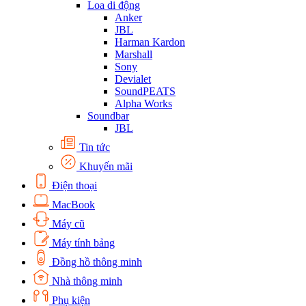
Loa di động
Anker
JBL
Harman Kardon
Marshall
Sony
Devialet
SoundPEATS
Alpha Works
Soundbar
JBL
Tin tức
Khuyến mãi
Điện thoại
MacBook
Máy cũ
Máy tính bảng
Đồng hồ thông minh
Nhà thông minh
Phụ kiện