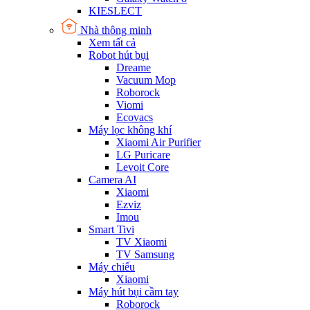
KIESLECT
Nhà thông minh
Xem tất cả
Robot hút bụi
Dreame
Vacuum Mop
Roborock
Viomi
Ecovacs
Máy lọc không khí
Xiaomi Air Purifier
LG Puricare
Levoit Core
Camera AI
Xiaomi
Ezviz
Imou
Smart Tivi
TV Xiaomi
TV Samsung
Máy chiếu
Xiaomi
Máy hút bụi cầm tay
Roborock