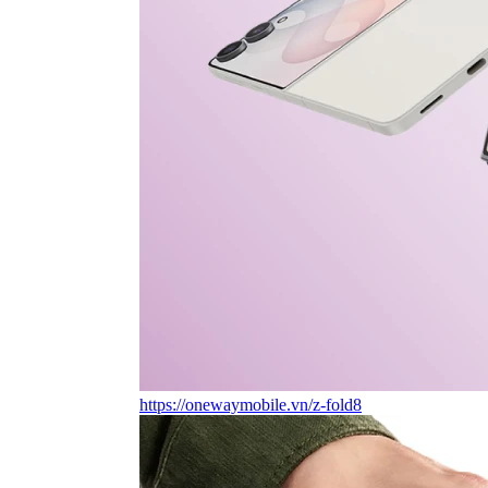
https://onewaymobile.vn/z-fold8