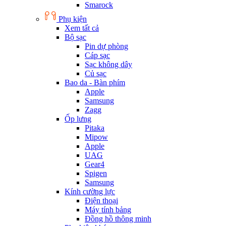
Smarock
Phụ kiện
Xem tất cả
Bộ sạc
Pin dự phòng
Cáp sạc
Sạc không dây
Củ sạc
Bao da - Bàn phím
Apple
Samsung
Zagg
Ốp lưng
Pitaka
Mipow
Apple
UAG
Gear4
Spigen
Samsung
Kính cường lực
Điện thoại
Máy tính bảng
Đồng hồ thông minh